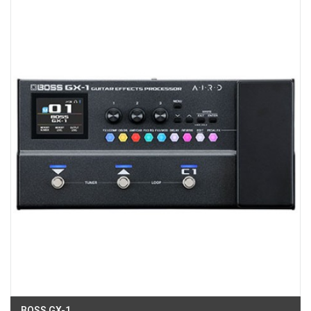
49E Phan Đăng Lưu, Phường Bình Thạnh, TPHCM, Quận Bình Thạnh, Hồ
Chí Minh
Việt Thương Music - 187 Trường Chinh, Hà Nội
Số 187 đường Trường Chinh, Phường Phương Liệt, Hà Nội, Thanh Xuân ,
Hà Nội
Việt Thương Music - Crescent Mall
6F-01 Tầng 6 Trung Tâm Thương Mại Crescent Mall, 101 Tôn Dật Tiên,
Phường Tân Mỹ, TPHCM, Quận 7, Hồ Chí Minh
Việt Thương Music - 357 Cộng Hòa
357 Cộng Hòa, Phường Tân Bình, TPHCM, Quận Tân Bình, Hồ Chí Minh
Việt Thương Music - 6F Ngô Thời Nhiệm
6F Ngô Thời Nhiệm, Phường Xuân Hòa, TPHCM, Quận 3, Hồ Chí Minh
Việt Thương Music - 442 Lũy Bán Bích
442 Lũy Bán Bích, Phường Tân Phú, TPHCM, Quận Tân Phú, Hồ Chí Minh
Việt Thương Music - 12 Quốc Hương
Tầng G, Tòa nhà Thảo Điền Pearl, 12 Quốc Hương, Phường An Khánh,
TPHCM, Quận 2, Hồ Chí Minh
Việt Thương Music - Phường Gò Vấp
11 Đường số 3, Khu dân cư Cityland Park Hill, Phường Gò Vấp, TPHCM,
Quận Gò Vấp, Hồ Chí Minh
Việt Thương Music - Thanh Khê
344 Nguyễn Văn Linh, Phường Thanh Khê, Đà Nẵng, Thanh Khê, Đà Nẵng
BOSS GX-1