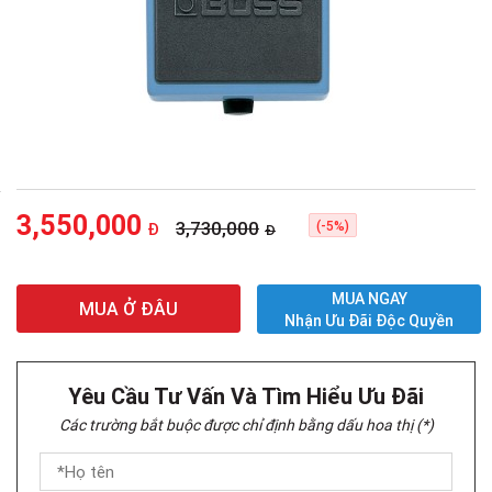
3,550,000
3,730,000
(-5%)
Đ
Đ
MUA NGAY
MUA Ở ĐÂU
Nhận Ưu Đãi Độc Quyền
Yêu Cầu Tư Vấn Và Tìm Hiểu Ưu Đãi
Các trường bắt buộc được chỉ định bằng dấu hoa thị (*)