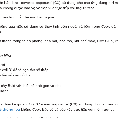
n bản loa): ‘covered exposure’ (CX) sử dụng cho các ứng dụng nơi mà
 không được bảo vệ và tiếp xúc trực tiếp với mội trường.
 bên trong lẫn bề mặt bên ngoài.
ông qua việc sử dụng sợ thuỷ tinh bên ngoài và bên trong được dán k
n.
anh trong thính phóng, nhà hát, nhà thờ, khu thể thao, Live Club, khu
an Nha
rời
oil 3” để tái tạo tần số thấp
 tần số cao nổi bật
cây Bulô với thiết kế nhỏ gọn và nhẹ
tường
và direct expos. (DX). 'Covered exposure’ (CX) sử dụng cho các ứng 
ệ thống loa
không được bảo vệ và tiếp xúc trực tiếp với mội trường.