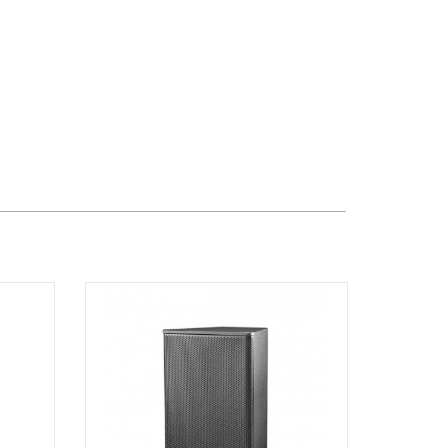
Dương Vương
102Q Đường An Dương Vương,
Phường An Đông, TPHCM, Quận 5, Hồ
Chí Minh
Việt Thương Music - 289 Vành Đai
Trong
289 Vành Đai Trong, Phường An Lạc,
TPHCM, Quận Bình Tân, Hồ Chí Minh
Việt Thương Music - 94 Láng Hạ
Số 94 Láng Hạ, Phường Láng, Hà Nội,
Đống Đa, Hà Nội