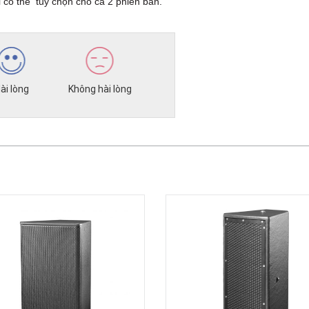
ỉ có thể tuỳ chọn cho cả 2 phiên bản.
ài lòng
Không hài lòng