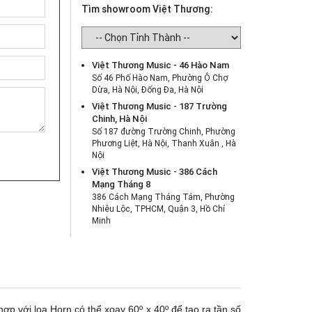
Tìm showroom Việt Thương:
Việt Thương Music - 46 Hào Nam
Số 46 Phố Hào Nam, Phường Ô Chợ
Dừa, Hà Nội, Đống Đa, Hà Nội
Việt Thương Music - 187 Trường
Chinh, Hà Nội
Số 187 đường Trường Chinh, Phường
Phương Liệt, Hà Nội, Thanh Xuân , Hà
Nội
Việt Thương Music - 386 Cách
Mạng Tháng 8
386 Cách Mạng Tháng Tám, Phường
Nhiêu Lộc, TPHCM, Quận 3, Hồ Chí
Minh
Việt Thương Music - 369 Điện Biên
Phủ
369 Điện Biên Phủ, Phường Bàn Cờ,
TPHCM, Quận 3, Hồ Chí Minh
Việt Thương Music - 180 Võ Thị Sáu
180B Võ Thị Sáu, Phường Xuân Hòa,
ợp với loa Horn có thể xoay 60º x 40º để tạo ra tần số