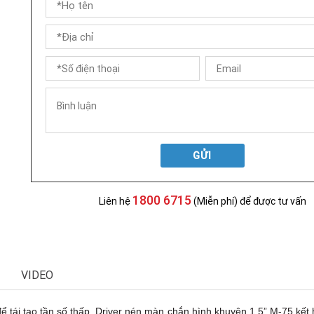
GỬI
1800 6715
Liên hệ
(Miễn phí) để được tư vấn
VIDEO
 tái tạo tần số thấp. Driver nén màn chắn hình khuyên 1.5” M-75 kết h