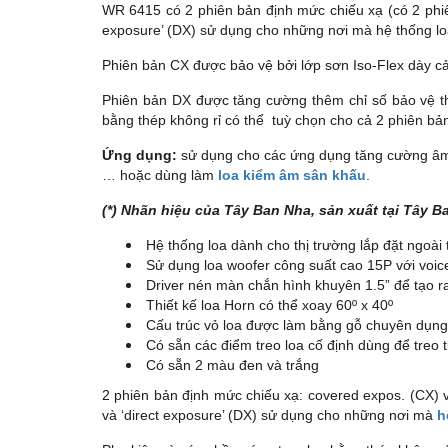
WR 6415 có 2 phiên bản định mức chiếu xạ (có 2 phiê
exposure’ (DX) sử dụng cho những nơi mà hệ thống loa
Phiên bản CX được bảo vệ bởi lớp sơn Iso-Flex dày cả
Phiên bản DX được tăng cường thêm chỉ số bảo vệ th
bằng thép không rỉ có thể tuỳ chọn cho cả 2 phiên bả
Ứng dụng:
sử dụng cho các ứng dụng tăng cường âm th
… hoặc dùng làm
loa kiểm âm sân khấu
.
(*) Nhãn hiệu của Tây Ban Nha, sản xuất tại Tây B
Hệ thống loa dành cho thị trường lắp đặt ngoài t
Sử dụng loa woofer công suất cao 15P với voice c
Driver nén màn chắn hình khuyên 1.5” để tạo ra
Thiết kế loa Horn có thể xoay 60º x 40º
Cấu trúc vỏ loa được làm bằng gỗ chuyên dụng 
Có sẵn các điểm treo loa cố định dùng để treo 
Có sẵn 2 màu đen và trắng
2 phiên bản định mức chiếu xạ: covered expos. (CX) 
và ‘direct exposure’ (DX) sử dụng cho những nơi mà
h