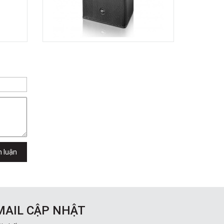
h luận
MAIL CẬP NHẬT