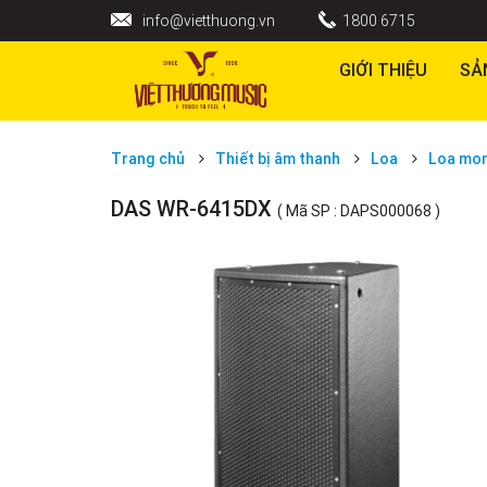
info@vietthuong.vn
1800 6715
GIỚI THIỆU
SẢ
Trang chủ
Thiết bị âm thanh
Loa
Loa mon
DAS WR-6415DX
( Mã SP : DAPS000068 )