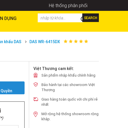
Hệ thống phân phối
N DỤNG
SEARCH
ân khấu DAS
DAS WR-6415DX
Việt Thương cam kết:
Sản phẩm nhập khẩu chính hãng
Bảo hành tại các showroom Việt
Y
Thương
 Quyền
Giao hàng toàn quốc với chi phí rẻ
nhất
i
Mở rộng hệ thống showroom rộng
*)
khắp.