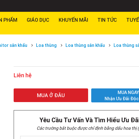
N PHẨM
GIÁO DỤC
KHUYẾN MÃI
TIN TỨC
TUYỂ
itor sân khấu
Loa thùng
Loa thùng sân khấu
Loa thùng s
Liên hệ
MUA NGA
MUA Ở ĐÂU
Nhận Ưu Đãi Độc
Yêu Cầu Tư Vấn Và Tìm Hiểu Ưu Đã
Các trường bắt buộc được chỉ định bằng dấu hoa thị (