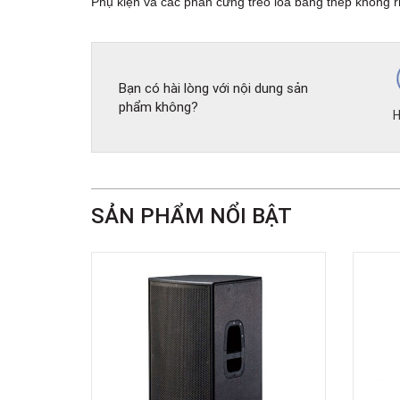
Phụ kiện và các phần cứng treo loa bằng thép không r
Bạn có hài lòng với nội dung sản
phẩm không?
H
SẢN PHẨM NỔI BẬT