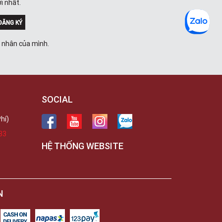
i nhất.
ĐĂNG KÝ
á nhân của mình.
SOCIAL
hí)
33
HỆ THỐNG WEBSITE
N