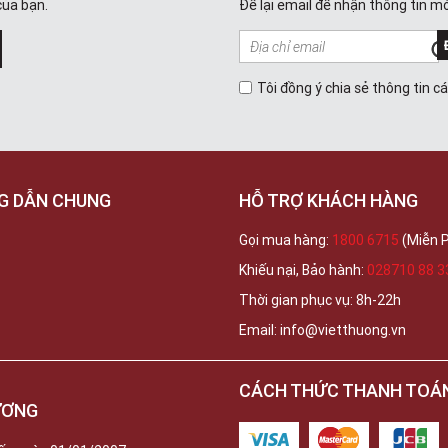
của bạn.
Để lại email để nhận thông tin mớ
Tôi đồng ý chia sẻ thông tin c
G DẪN CHUNG
HỖ TRỢ KHÁCH HÀNG
Gọi mua hàng:
1800 6715
(Miễn P
Khiếu nại, Bảo hành:
028710 88 3
Thời gian phục vụ: 8h-22h
Email: info@vietthuong.vn
CÁCH THỨC THANH TOÁ
ƯƠNG