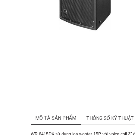
MÔ TẢ SẢN PHẨM
THÔNG SỐ KỸ THUẬT
WR 6415DX sử dụng loa woofer 15P với voice coil 3” để