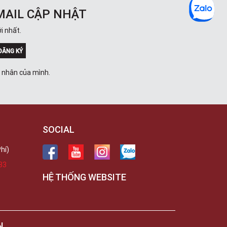
MAIL CẬP NHẬT
i nhất.
ĐĂNG KÝ
á nhân của mình.
SOCIAL
hí)
33
HỆ THỐNG WEBSITE
N