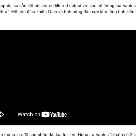
nputs, có sẵn kết nối stereo filtered output với các hệ thống loa Vante
oop thru”. Một nút điều khiển Gain và tính năng đảo cực làm tăng tính ki
n thùng loa để cho phép đặt loa full lên. Ngoài ra Vantec 18 còn có 