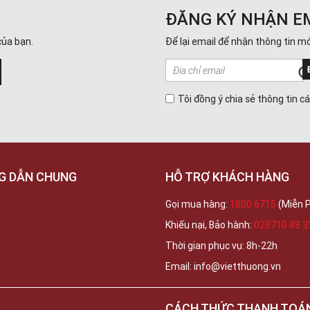
ĐĂNG KÝ NHẬN E
của bạn.
Để lại email để nhận thông tin mớ
Tôi đồng ý chia sẻ thông tin c
G DẪN CHUNG
HỖ TRỢ KHÁCH HÀNG
Gọi mua hàng:
1800 6715
(Miễn P
Khiếu nại, Bảo hành:
028710 88 3
Thời gian phục vụ: 8h-22h
Email: info@vietthuong.vn
CÁCH THỨC THANH TOÁ