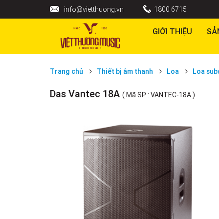
info@vietthuong.vn
1800 6715
GIỚI THIỆU
SẢ
Trang chủ
Thiết bị âm thanh
Loa
Loa sub
Das Vantec 18A
( Mã SP : VANTEC-18A )