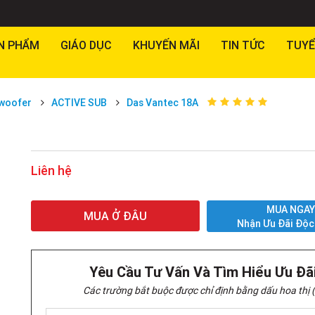
N PHẨM
GIÁO DỤC
KHUYẾN MÃI
TIN TỨC
TUYỂ
woofer
ACTIVE SUB
Das Vantec 18A
Liên hệ
MUA NGA
MUA Ở ĐÂU
Nhận Ưu Đãi Độc
Yêu Cầu Tư Vấn Và Tìm Hiểu Ưu Đã
Các trường bắt buộc được chỉ định bằng dấu hoa thị (