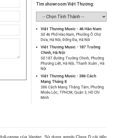
Tìm showroom Việt Thương:
Việt Thương Music - 46 Hào Nam
Số 46 Phố Hào Nam, Phường Ô Chợ
Dừa, Hà Nội, Đống Đa, Hà Nội
Việt Thương Music - 187 Trường
Chinh, Hà Nội
Số 187 đường Trường Chinh, Phường
Phương Liệt, Hà Nội, Thanh Xuân , Hà
Nội
Việt Thương Music - 386 Cách
Mạng Tháng 8
386 Cách Mạng Tháng Tám, Phường
Nhiêu Lộc, TPHCM, Quận 3, Hồ Chí
Minh
Việt Thương Music - 369 Điện Biên
Phủ
369 Điện Biên Phủ, Phường Bàn Cờ,
TPHCM, Quận 3, Hồ Chí Minh
Việt Thương Music - 180 Võ Thị Sáu
180B Võ Thị Sáu, Phường Xuân Hòa,
full-range của Vantec. Sử dụng amply Class D cải tiến