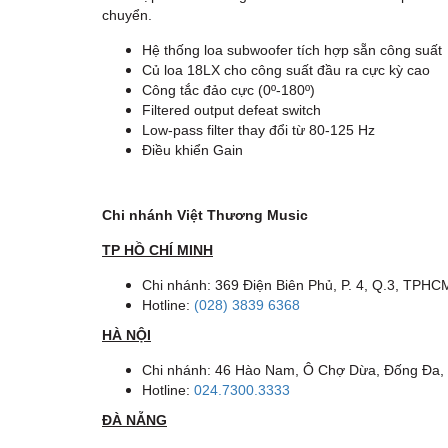
chuyển.
Hệ thống loa subwoofer tích hợp sẵn công suất
Củ loa 18LX cho công suất đầu ra cực kỳ cao
Công tắc đảo cực (0º-180º)
Filtered output defeat switch
Low-pass filter thay đổi từ 80-125 Hz
Điều khiển Gain
Chi nhánh Việt Thương Music
TP HỒ CHÍ MINH
Chi nhánh: 369 Điện Biên Phủ, P. 4, Q.3, TPHC
Hotline:
(028) 3839 6368
HÀ NỘI
Chi nhánh: 46 Hào Nam, Ô Chợ Dừa, Đống Đa,
Hotline:
024.7300.3333
ĐÀ NẴNG