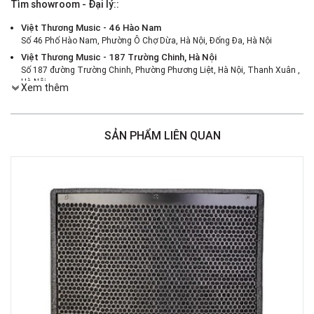
Tìm showroom - Đại lý::
Việt Thương Music - 46 Hào Nam
Số 46 Phố Hào Nam, Phường Ô Chợ Dừa, Hà Nội, Đống Đa, Hà Nội
Việt Thương Music - 187 Trường Chinh, Hà Nội
Số 187 đường Trường Chinh, Phường Phương Liệt, Hà Nội, Thanh Xuân ,
Hà Nội
Xem thêm
Việt Thương Music - 386 Cách Mạng Tháng 8
386 Cách Mạng Tháng Tám, Phường Nhiêu Lộc, TPHCM, Quận 3, Hồ Chí
Minh
SẢN PHẨM LIÊN QUAN
Việt Thương Music - 369 Điện Biên Phủ
369 Điện Biên Phủ, Phường Bàn Cờ, TPHCM, Quận 3, Hồ Chí Minh
Việt Thương Music - 180 Võ Thị Sáu
180B Võ Thị Sáu, Phường Xuân Hòa, TPHCM, Quận 3, Hồ Chí Minh
Việt Thương Music - Crescent Mall
6F-01 Tầng 6 Trung Tâm Thương Mại Crescent Mall, 101 Tôn Dật Tiên,
Phường Tân Mỹ, TPHCM, Quận 7, Hồ Chí Minh
Việt Thương Music - 49E Phan Đăng Lưu
49E Phan Đăng Lưu, Phường Bình Thạnh, TPHCM, Quận Bình Thạnh, Hồ
Chí Minh
Việt Thương Music - Phường Gò Vấp
11 Đường số 3, Khu dân cư Cityland Park Hill, Phường Gò Vấp, TPHCM,
Quận Gò Vấp, Hồ Chí Minh