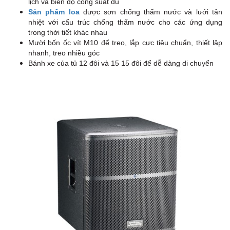
lịch và biên độ công suất đủ
Sản phẩm loa
được sơn chống thấm nước và lưới tản
nhiệt với cấu trúc chống thấm nước cho các ứng dụng
trong thời tiết khác nhau
Mười bốn ốc vít M10 để treo, lắp cực tiêu chuẩn, thiết lập
nhanh, treo nhiều góc
Bánh xe của tủ 12 đôi và 15 15 đôi để dễ dàng di chuyển
I