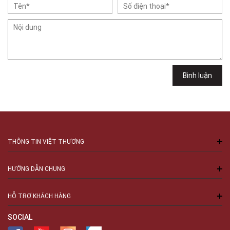
Việt Thương Music - 102Q An Dương Vương
102Q Đường An Dương Vương, Phường An Đông, TPHCM, Quận 5, Hồ Chí
Minh
Việt Thương Music - 289 Vành Đai Trong
289 Vành Đai Trong, Phường An Lạc, TPHCM, Quận Bình Tân, Hồ Chí
Minh
Việt Thương Music - 94 Láng Hạ
Bình luận
Số 94 Láng Hạ, Phường Láng, Hà Nội, Đống Đa, Hà Nội
THÔNG TIN VIỆT THƯƠNG
HƯỚNG DẪN CHUNG
HỖ TRỢ KHÁCH HÀNG
SOCIAL