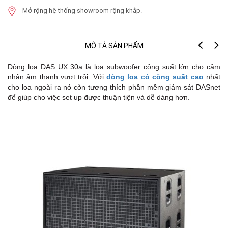
Mở rộng hệ thống showroom rộng khắp.
MÔ TẢ SẢN PHẨM
Dòng loa DAS UX 30a là loa subwoofer công suất lớn cho cảm
nhận âm thanh vượt trội. Với
dòng loa có công suất cao
nhất
cho loa ngoài ra nó còn tương thích phần mềm giám sát DASnet
để giúp cho việc set up được thuận tiện và dễ dàng hơn.
t
đ