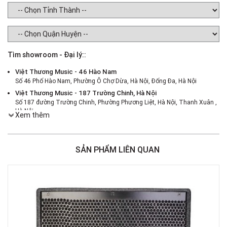
Tìm showroom - Đại lý::
Việt Thương Music - 46 Hào Nam
Số 46 Phố Hào Nam, Phường Ô Chợ Dừa, Hà Nội, Đống Đa, Hà Nội
Việt Thương Music - 187 Trường Chinh, Hà Nội
Số 187 đường Trường Chinh, Phường Phương Liệt, Hà Nội, Thanh Xuân ,
Hà Nội
Xem thêm
Việt Thương Music - 386 Cách Mạng Tháng 8
386 Cách Mạng Tháng Tám, Phường Nhiêu Lộc, TPHCM, Quận 3, Hồ Chí
Minh
SẢN PHẨM LIÊN QUAN
Việt Thương Music - 369 Điện Biên Phủ
369 Điện Biên Phủ, Phường Bàn Cờ, TPHCM, Quận 3, Hồ Chí Minh
Việt Thương Music - 180 Võ Thị Sáu
180B Võ Thị Sáu, Phường Xuân Hòa, TPHCM, Quận 3, Hồ Chí Minh
Việt Thương Music - Crescent Mall
6F-01 Tầng 6 Trung Tâm Thương Mại Crescent Mall, 101 Tôn Dật Tiên,
Phường Tân Mỹ, TPHCM, Quận 7, Hồ Chí Minh
Việt Thương Music - 49E Phan Đăng Lưu