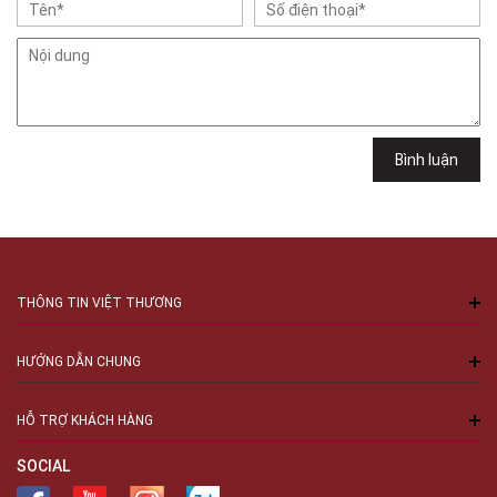
Việt Thương Music - 102Q An Dương Vương
102Q Đường An Dương Vương, Phường An Đông, TPHCM, Quận 5, Hồ Chí
Minh
Việt Thương Music - 289 Vành Đai Trong
289 Vành Đai Trong, Phường An Lạc, TPHCM, Quận Bình Tân, Hồ Chí
Minh
Việt Thương Music - 94 Láng Hạ
Bình luận
Số 94 Láng Hạ, Phường Láng, Hà Nội, Đống Đa, Hà Nội
THÔNG TIN VIỆT THƯƠNG
HƯỚNG DẪN CHUNG
HỖ TRỢ KHÁCH HÀNG
SOCIAL