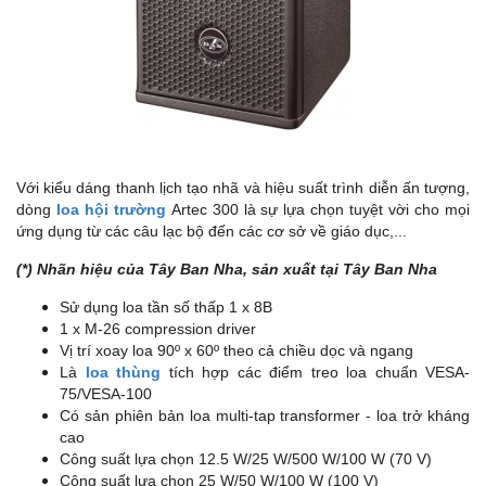
Với kiểu dáng thanh lịch tạo nhã và hiệu suất trình diễn ấn tượng,
dòng
loa hội trường
Artec 300 là sự lựa chọn tuyệt vời cho mọi
ứng dụng từ các câu lạc bộ đến các cơ sở về giáo dục,...
(*) Nhãn hiệu của Tây Ban Nha, sản xuất tại Tây Ban Nha
Sử dụng loa tần số thấp 1 x 8B
1 x M-26 compression driver
Vị trí xoay loa 90º x 60º theo cả chiều dọc và ngang
Là
loa thùng
tích hợp các điểm treo loa chuẩn VESA-
75/VESA-100
Có sản phiên bản loa multi-tap transformer - loa trở kháng
cao
Công suất lựa chọn 12.5 W/25 W/500 W/100 W (70 V)
Công suất lựa chọn 25 W/50 W/100 W (100 V)