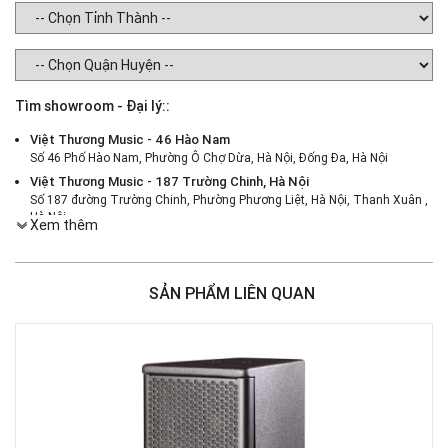
Tìm showroom - Đại lý::
Việt Thương Music - 46 Hào Nam
Số 46 Phố Hào Nam, Phường Ô Chợ Dừa, Hà Nội, Đống Đa, Hà Nội
Việt Thương Music - 187 Trường Chinh, Hà Nội
Số 187 đường Trường Chinh, Phường Phương Liệt, Hà Nội, Thanh Xuân ,
Hà Nội
Xem thêm
Việt Thương Music - 386 Cách Mạng Tháng 8
386 Cách Mạng Tháng Tám, Phường Nhiêu Lộc, TPHCM, Quận 3, Hồ Chí
Minh
SẢN PHẨM LIÊN QUAN
Việt Thương Music - 369 Điện Biên Phủ
369 Điện Biên Phủ, Phường Bàn Cờ, TPHCM, Quận 3, Hồ Chí Minh
Việt Thương Music - 180 Võ Thị Sáu
180B Võ Thị Sáu, Phường Xuân Hòa, TPHCM, Quận 3, Hồ Chí Minh
Việt Thương Music - Crescent Mall
6F-01 Tầng 6 Trung Tâm Thương Mại Crescent Mall, 101 Tôn Dật Tiên,
Phường Tân Mỹ, TPHCM, Quận 7, Hồ Chí Minh
Việt Thương Music - 49E Phan Đăng Lưu