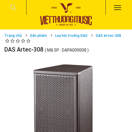
Trang chủ
Sản phẩm
Loa hội trường DAS
DAS Artec-308
DAS Artec-308
( Mã SP : DAPA000008 )