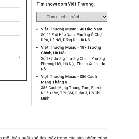
Tìm showroom Việt Thương:
Việt Thương Music - 46 Hào Nam
Số 46 Phố Hào Nam, Phường Ô Chợ
Dừa, Hà Nội, Đống Đa, Hà Nội
Việt Thương Music - 187 Trường
Chinh, Hà Nội
Số 187 đường Trường Chinh, Phường
Phương Liệt, Hà Nội, Thanh Xuân , Hà
Nội
Việt Thương Music - 386 Cách
Mạng Tháng 8
386 Cách Mạng Tháng Tám, Phường
Nhiêu Lộc, TPHCM, Quận 3, Hồ Chí
Minh
Việt Thương Music - 369 Điện Biên
Phủ
369 Điện Biên Phủ, Phường Bàn Cờ,
TPHCM, Quận 3, Hồ Chí Minh
Việt Thương Music - 180 Võ Thị Sáu
180B Võ Thị Sáu, Phường Xuân Hòa,
 mẽ, hiệu suất khó tìm thấy trong các sản phẩm cùng