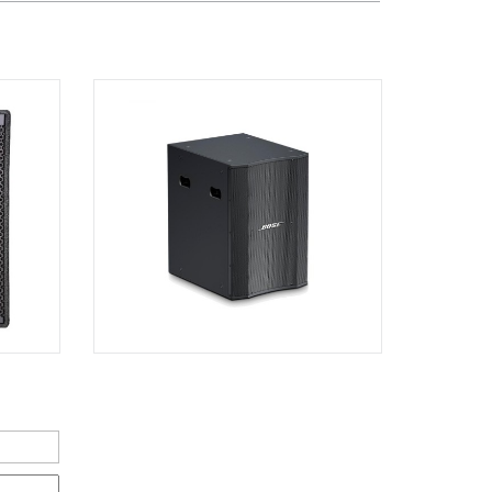
Dương Vương
102Q Đường An Dương Vương,
Phường An Đông, TPHCM, Quận 5, Hồ
Chí Minh
Việt Thương Music - 289 Vành Đai
Trong
289 Vành Đai Trong, Phường An Lạc,
TPHCM, Quận Bình Tân, Hồ Chí Minh
Việt Thương Music - 94 Láng Hạ
Số 94 Láng Hạ, Phường Láng, Hà Nội,
Đống Đa, Hà Nội