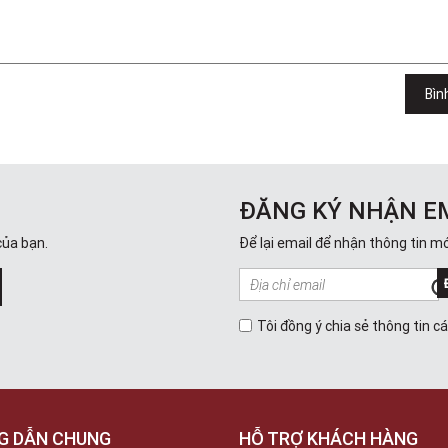
Bìn
ĐĂNG KÝ NHẬN E
của bạn.
Để lại email để nhận thông tin mớ
Tôi đồng ý chia sẻ thông tin c
G DẪN CHUNG
HỖ TRỢ KHÁCH HÀNG