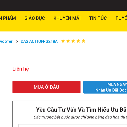
N PHẨM
GIÁO DỤC
KHUYẾN MÃI
TIN TỨC
TUYỂ
woofer
DAS ACTION-S218A
)
Liên hệ
MUA NGA
MUA Ở ĐÂU
Nhận Ưu Đãi Độc
Yêu Cầu Tư Vấn Và Tìm Hiểu Ưu Đã
Các trường bắt buộc được chỉ định bằng dấu hoa thị (