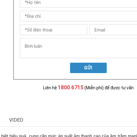
GỬI
1800 6715
Liên hệ
(Miễn phí) để được tư vấn
VIDEO
 biệt hiệu quả, cung cấp mức áp suất âm thanh cao của âm trầm mạnh