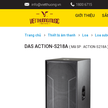
info@vietthuong.vn
1800 6715
GIỚI THIỆU
SẢ
Trang chủ
Thiết bị âm thanh
Loa
Loa sub
DAS ACTION-S218A
( Mã SP : ACTION-S218A 