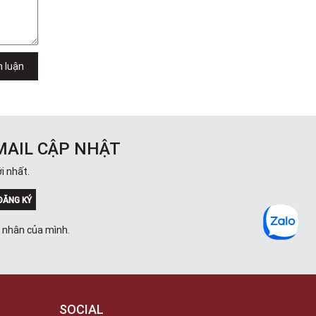
h luận
MAIL CẬP NHẬT
i nhất.
ĐĂNG KÝ
á nhân của mình.
SOCIAL