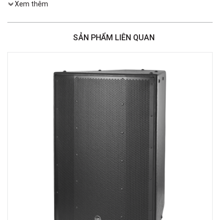
Xem thêm
Việt Thương Music - 386 Cách Mạng Tháng 8
386 Cách Mạng Tháng Tám, Phường Nhiêu Lộc, TPHCM, Quận 3, Hồ Chí
Minh
SẢN PHẨM LIÊN QUAN
Việt Thương Music - 369 Điện Biên Phủ
369 Điện Biên Phủ, Phường Bàn Cờ, TPHCM, Quận 3, Hồ Chí Minh
Việt Thương Music - 180 Võ Thị Sáu
180B Võ Thị Sáu, Phường Xuân Hòa, TPHCM, Quận 3, Hồ Chí Minh
Việt Thương Music - Crescent Mall
6F-01 Tầng 6 Trung Tâm Thương Mại Crescent Mall, 101 Tôn Dật Tiên,
Phường Tân Mỹ, TPHCM, Quận 7, Hồ Chí Minh
Việt Thương Music - 49E Phan Đăng Lưu
49E Phan Đăng Lưu, Phường Bình Thạnh, TPHCM, Quận Bình Thạnh, Hồ
Chí Minh
Việt Thương Music - Phường Gò Vấp
11 Đường số 3, Khu dân cư Cityland Park Hill, Phường Gò Vấp, TPHCM,
Quận Gò Vấp, Hồ Chí Minh
Việt Thương Music - 442 Lũy Bán Bích
442 Lũy Bán Bích, Phường Tân Phú, TPHCM, Quận Tân Phú, Hồ Chí Minh
Việt Thương Music - 12 Quốc Hương
Tầng G, Tòa nhà Thảo Điền Pearl, 12 Quốc Hương, Phường An Khánh,
TPHCM, Quận 2, Hồ Chí Minh
Việt Thương Music - 357 Cộng Hòa