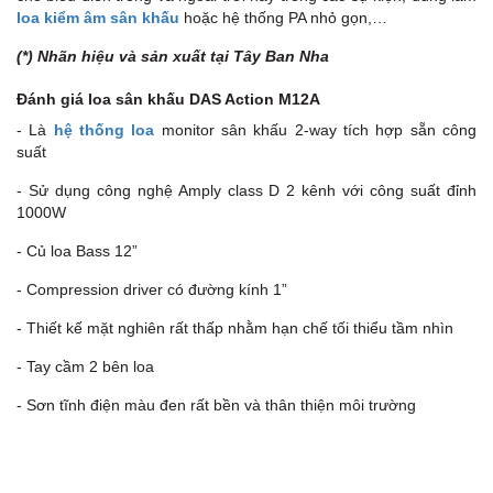
loa kiểm âm sân khấu
hoặc hệ thống PA nhỏ gọn,…
(*) Nhãn hiệu và sản xuất tại Tây Ban Nha
Đánh giá loa sân khấu DAS Action M12A
- Là
hệ thống loa
monitor sân khấu 2-way tích hợp sẵn công
suất
- Sử dụng công nghệ Amply class D 2 kênh với công suất đỉnh
1000W
- Củ loa Bass 12”
- Compression driver có đường kính 1”
- Thiết kế mặt nghiên rất thấp nhằm hạn chế tối thiểu tầm nhìn
- Tay cầm 2 bên loa
- Sơn tĩnh điện màu đen rất bền và thân thiện môi trường