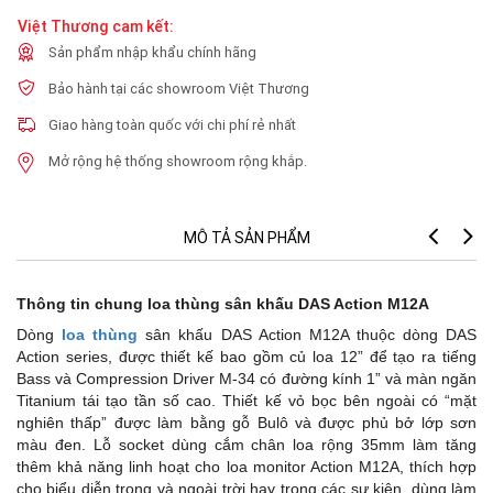
Việt Thương cam kết:
Sản phẩm nhập khẩu chính hãng
Bảo hành tại các showroom Việt Thương
Giao hàng toàn quốc với chi phí rẻ nhất
Mở rộng hệ thống showroom rộng khắp.
MÔ TẢ SẢN PHẨM
Th
Thông tin chung loa thùng sân khấu DAS Action M12A
Dòng
loa thùng
sân khấu DAS Action M12A thuộc dòng DAS
Action series, được thiết kế bao gồm củ loa 12” để tạo ra tiếng
Bass và Compression Driver M-34 có đường kính 1” và màn ngăn
Titanium tái tạo tần số cao. Thiết kế vỏ bọc bên ngoài có “mặt
nghiên thấp” được làm bằng gỗ Bulô và được phủ bở lớp sơn
C
màu đen. Lỗ socket dùng cắm chân loa rộng 35mm làm tăng
thêm khả năng linh hoạt cho loa monitor Action M12A, thích hợp
cho biểu diễn trong và ngoài trời hay trong các sự kiện, dùng làm