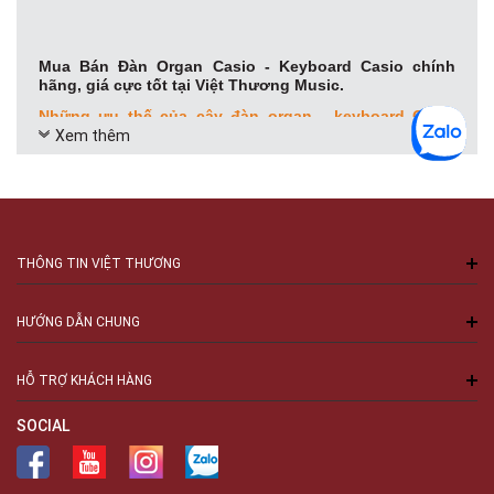
Mua Bán Đàn Organ Casio - Keyboard Casio chính
hãng, giá cực tốt tại Việt Thương Music.
Những ưu thế của cây đàn organ - keyboard Casio
Xem thêm
điện tử
Chi phí thấp
Trong tất cả các công tyâm nhạc kỹ thuật số hàng đầu,
organ/keyboard điện tử là một số trong những lựa chọn
hợp lý nhất bạn sẽ tìm thấy khi muốn mua cây đàn giá cả
THÔNG TIN VIỆT THƯƠNG
phải chăng.
HƯỚNG DẪN CHUNG
HỖ TRỢ KHÁCH HÀNG
SOCIAL