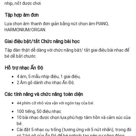
nhịp, nốt được chơi.
C
Tập hợp âm đơn
Lựa chọn âm thanh đơn giản bằng nút chọn âm PIANO,
Đi
HARMONIUM/ORGAN.
Giai điệu bật/tắt Chức năng bài học
Mà
Tập đàn thật dễ dàng với chức năng bật/ tắt giai điệu bài nhạc để
bé dễ bắt chước.
L
Hỗ trợ nhạc Ấn Độ
Lố
4 âm, 5 mẫu nhịp điệu, 1 giai điệu,
2 Âm gõ dành cho nhạc Ấn Độ.
Các tính năng và chức năng toàn diện
Đ
44 phím cỡ nhỏ vừa vặn với ngón tay của bé.
100 tiếng, 50 điệu nhạc.
Y
10 bài nhạc được chọn lựa phù hợp tâm hồn và cảm xúc của
đi
bé.
Cài đặt 5 nhạc cụ trống (tương ứng với 5 nút nhấn), trong đó
có 2 bộ gõ của Ấn Độ để bé nghịch tạo nên sự năng động.
Kí