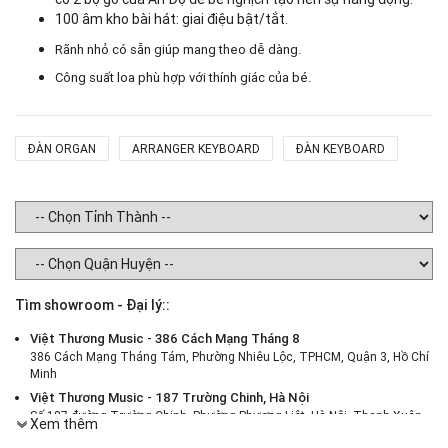
100 âm kho bài hát: giai điệu bật/tắt.
x 
Rãnh nhỏ có sẵn giúp mang theo dễ dàng.
Tr
Công suất loa phù hợp với thính giác của bé.
ĐÀN ORGAN
ARRANGER KEYBOARD
ĐÀN KEYBOARD
Tìm showroom - Đại lý::
Việt Thương Music - 386 Cách Mạng Tháng 8
386 Cách Mạng Tháng Tám, Phường Nhiêu Lộc, TPHCM, Quận 3, Hồ Chí
Minh
Việt Thương Music - 187 Trường Chinh, Hà Nội
Số 187 đường Trường Chinh, Phường Phương Liệt, Hà Nội, Thanh Xuân ,
Xem thêm
Hà Nội