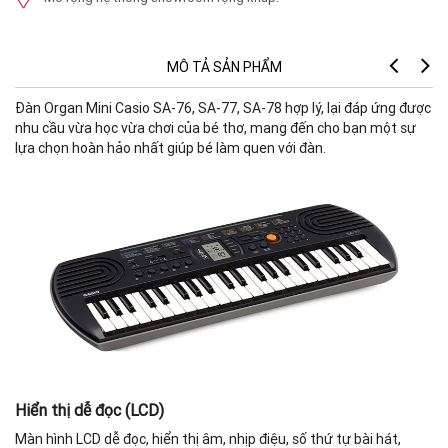
MÔ TẢ SẢN PHẨM
Đàn Organ Mini Casio SA-76, SA-77, SA-78 hợp lý, lại đáp ứng được
Đ
nhu cầu vừa học vừa chơi của bé thơ, mang đến cho bạn một sự
lựa chọn hoàn hảo nhất giúp bé làm quen với đàn.
Ph
Â
Gi
Bà
C
đ
Hiển thị dễ đọc (LCD)
Màn hình LCD dễ đọc, hiển thị âm, nhịp điệu, số thứ tự bài hát,