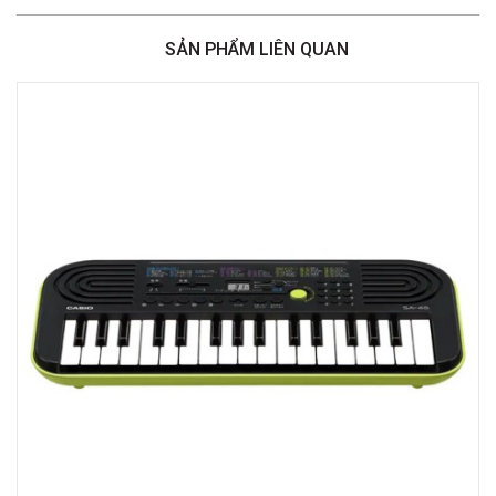
Việt Thương Music - 46 Hào Nam
Số 46 Phố Hào Nam, Phường Ô Chợ Dừa, Hà Nội, Đống Đa, Hà Nội
SẢN PHẨM LIÊN QUAN
Việt Thương Music - Crescent Mall
6F-01 Tầng 6 Trung Tâm Thương Mại Crescent Mall, 101 Tôn Dật Tiên,
Phường Tân Mỹ, TPHCM, Quận 7, Hồ Chí Minh
Việt Thương Music - 180 Võ Thị Sáu
180B Võ Thị Sáu, Phường Xuân Hòa, TPHCM, Quận 3, Hồ Chí Minh
Việt Thương Music - 369 Điện Biên Phủ
369 Điện Biên Phủ, Phường Bàn Cờ, TPHCM, Quận 3, Hồ Chí Minh
Việt Thương Music - 102Q An Dương Vương
102Q Đường An Dương Vương, Phường An Đông, TPHCM, Quận 5, Hồ Chí
Minh
Việt Thương Music - 49E Phan Đăng Lưu
49E Phan Đăng Lưu, Phường Bình Thạnh, TPHCM, Quận Bình Thạnh, Hồ
Chí Minh
Việt Thương Music - Phường Gò Vấp
11 Đường số 3, Khu dân cư Cityland Park Hill, Phường Gò Vấp, TPHCM,
Quận Gò Vấp, Hồ Chí Minh
Việt Thương Music - 12 Quốc Hương
Tầng G, Tòa nhà Thảo Điền Pearl, 12 Quốc Hương, Phường An Khánh,
TPHCM, Quận 2, Hồ Chí Minh
Việt Thương Music - 442 Lũy Bán Bích
442 Lũy Bán Bích, Phường Tân Phú, TPHCM, Quận Tân Phú, Hồ Chí Minh