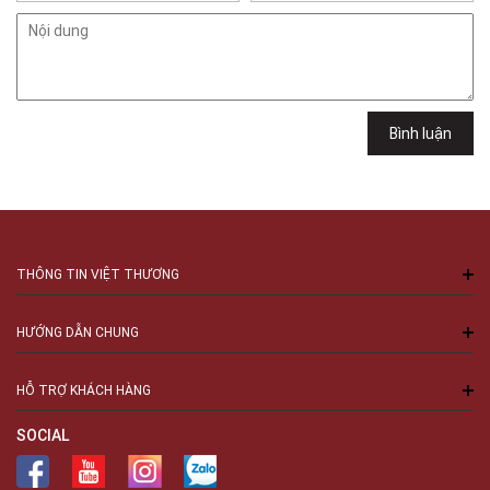
Gian hàng G9-10 TTTM Discovery Complex, số 302 Cầu Giấy, Phường
Cầu Giấy, Hà Nội , Cầu Giấy , Hà Nội
Việt Thương Music - 289 Vành Đai Trong
289 Vành Đai Trong, Phường An Lạc, TPHCM, Quận Bình Tân, Hồ Chí
Minh
Việt Thương Music - 94 Láng Hạ
Bình luận
Số 94 Láng Hạ, Phường Láng, Hà Nội, Đống Đa, Hà Nội
THÔNG TIN VIỆT THƯƠNG
HƯỚNG DẪN CHUNG
HỖ TRỢ KHÁCH HÀNG
SOCIAL