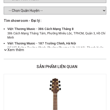
Tìm showroom - Đại lý::
Việt Thương Music - 386 Cách Mạng Tháng 8
386 Cách Mạng Tháng Tám, Phường Nhiêu Lộc, TPHCM, Quận 3, Hồ Chí
Minh
Việt Thương Music - 187 Trường Chinh, Hà Nội
Số 187 đường Trường Chinh, Phường Phương Liệt, Hà Nội, Thanh Xuân ,
Xem thêm
Hà Nội
Việt Thương Music - 46 Hào Nam
Số 46 Phố Hào Nam, Phường Ô Chợ Dừa, Hà Nội, Đống Đa, Hà Nội
SẢN PHẨM LIÊN QUAN
Việt Thương Music - Crescent Mall
6F-01 Tầng 6 Trung Tâm Thương Mại Crescent Mall, 101 Tôn Dật Tiên,
Phường Tân Mỹ, TPHCM, Quận 7, Hồ Chí Minh
Việt Thương Music - 180 Võ Thị Sáu
180B Võ Thị Sáu, Phường Xuân Hòa, TPHCM, Quận 3, Hồ Chí Minh
Việt Thương Music - 369 Điện Biên Phủ
369 Điện Biên Phủ, Phường Bàn Cờ, TPHCM, Quận 3, Hồ Chí Minh
Việt Thương Music - 102Q An Dương Vương
102Q Đường An Dương Vương, Phường An Đông, TPHCM, Quận 5, Hồ Chí