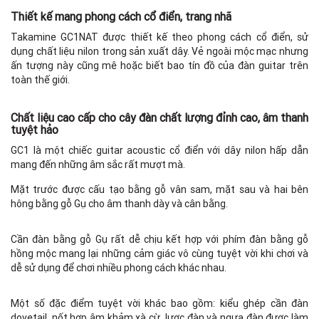
Thiết kế mang phong cách cổ điển, trang nhã
Takamine GC1NAT được thiết kế theo phong cách cổ điển, sử
dụng chất liệu nilon trong sản xuất dây. Vẻ ngoài mộc mạc nhưng
ấn tượng này cũng mê hoặc biết bao tín đồ của đàn guitar trên
toàn thế giới.
Chất liệu cao cấp cho cây đàn chất lượng đỉnh cao, âm thanh
tuyệt hảo
GC1 là một chiếc guitar acoustic cổ điển với dây nilon hấp dẫn
mang đến những âm sắc rất mượt mà.
F
Mặt trước được cấu tạo bằng gỗ vân sam, mặt sau và hai bên
hông bằng gỗ Gụ cho âm thanh dày và cân bằng.
Cần đàn bằng gỗ Gụ rất dễ chịu kết hợp với phím đàn bằng gỗ
hồng mộc mang lại những cảm giác vô cùng tuyệt vời khi chơi và
dễ sử dụng để chơi nhiều phong cách khác nhau.
Một số đặc điểm tuyệt vời khác bao gồm: kiểu ghép cần đàn
dovetail, nốt hợp âm khảm xà cừ, lược đàn và ngựa đàn được làm