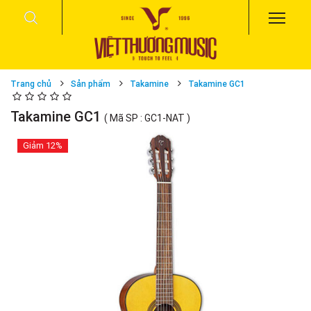
Trang chủ
Sản phẩm
Takamine
Takamine GC1
Takamine GC1
( Mã SP : GC1-NAT )
Giảm
12%