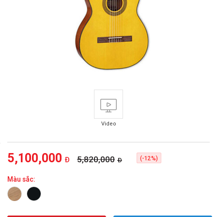
Video
5,100,000
5,820,000
(-12%)
Đ
Đ
Màu sắc: