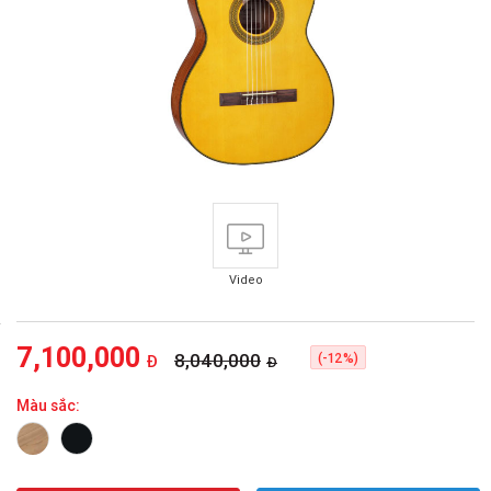
Video
7,100,000
8,040,000
(-12%)
Đ
Đ
Màu sắc: