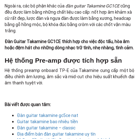
Ngoài ra, các bộ phận khác của
đàn guitar Takamine GC1CE
cũng
đều được làm bằng những chất liệu cao cấp: nốt hợp âm khảm xà
cừ rất đẹp, lược đàn và ngựa đàn được làm bằng xương, headcap
bằng gỗ hồng mộc, bộ khóa đúc bằng crôm với các chốt vặn màu
trắng.
Đàn Guitar Takamine GC1CE thích hợp cho việc độc tấu, hòa âm
hoặc đệm hát cho những dòng nhạc trữ tình, nhẹ nhàng, tình cảm.
Hệ thống Pre-amp được tích hợp sẵn
Hệ thống preamp onboard TP-E của Takamine cung cấp một bộ
điều chỉnh âm lượng, âm sắc và mid-cut cho hiệu suất khuếch đại
âm thanh tuyệt vời.
Bài viết được quan tâm:
Đàn guitar takamine gc5ce nat
Guitar takamine bao nhiêu tiền
Đàn guitar takamine – classic
Địa điểm bán đàn guitar takamine uy tín