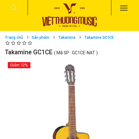
Trang chủ
Sản phẩm
Takamine
Takamine GC1CE
Takamine GC1CE
( Mã SP : GC1CE-NAT )
Giảm
12%