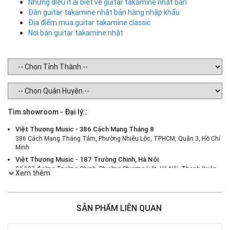
Những điều ít ai biết về guitar takamine nhật bản
Đàn guitar takamine nhật bản hàng nhập khẩu
Địa điểm mua guitar takamine classic
Nơi bán guitar takamine nhật
Tìm showroom - Đại lý::
Việt Thương Music - 386 Cách Mạng Tháng 8
386 Cách Mạng Tháng Tám, Phường Nhiêu Lộc, TPHCM, Quận 3, Hồ Chí
Minh
Việt Thương Music - 187 Trường Chinh, Hà Nội
Số 187 đường Trường Chinh, Phường Phương Liệt, Hà Nội, Thanh Xuân ,
Xem thêm
Hà Nội
Việt Thương Music - 46 Hào Nam
Số 46 Phố Hào Nam, Phường Ô Chợ Dừa, Hà Nội, Đống Đa, Hà Nội
SẢN PHẨM LIÊN QUAN
Việt Thương Music - Crescent Mall
6F-01 Tầng 6 Trung Tâm Thương Mại Crescent Mall, 101 Tôn Dật Tiên,
Phường Tân Mỹ, TPHCM, Quận 7, Hồ Chí Minh