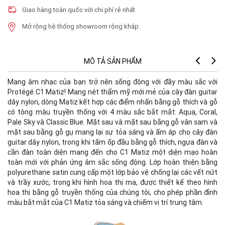
Giao hàng toàn quốc với chi phí rẻ nhất
Mở rộng hệ thống showroom rộng khắp.
MÔ TẢ SẢN PHẨM
Mang âm nhạc của bạn trở nên sống động với đầy màu sắc với
Tr
Protégé C1 Matiz! Mang nét thẩm mỹ mới mẻ của cây đàn guitar
Nu
dây nylon, dòng Matiz kết hợp các điểm nhấn bằng gỗ thích và gỗ
có tông màu truyền thống với 4 màu sắc bắt mắt: Aqua, Coral,
Bo
Pale Sky và Classic Blue. Mặt sau và mặt sau bằng gỗ vân sam và
mặt sau bằng gỗ gụ mang lại sự tỏa sáng và ấm áp cho cây đàn
Le
guitar dây nylon, trong khi tấm ốp đầu bằng gỗ thích, ngựa đàn và
cần đàn toàn diện mang đến cho C1 Matiz một diện mạo hoàn
Co
toàn mới với phản ứng âm sắc sống động. Lớp hoàn thiện bằng
Fi
polyurethane satin cung cấp một lớp bảo vệ chống lại các vết nứt
và trầy xước, trong khi hình hoa thị ma, được thiết kế theo hình
To
hoa thị bằng gỗ truyền thống của chúng tôi, cho phép phần đỉnh
màu bắt mắt của C1 Matiz tỏa sáng và chiếm vị trí trung tâm.
Ba
Bo