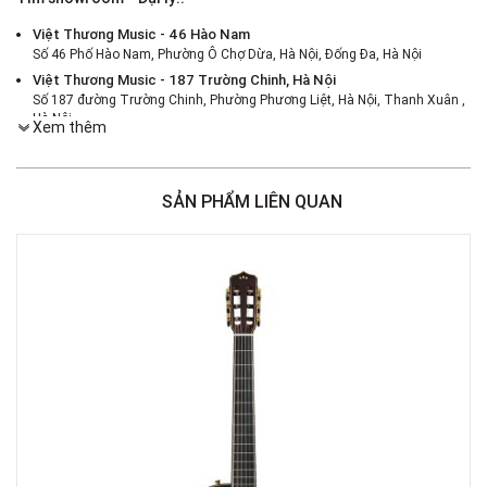
Việt Thương Music - 46 Hào Nam
Số 46 Phố Hào Nam, Phường Ô Chợ Dừa, Hà Nội, Đống Đa, Hà Nội
Việt Thương Music - 187 Trường Chinh, Hà Nội
Số 187 đường Trường Chinh, Phường Phương Liệt, Hà Nội, Thanh Xuân ,
Hà Nội
Xem thêm
Việt Thương Music - 386 Cách Mạng Tháng 8
386 Cách Mạng Tháng Tám, Phường Nhiêu Lộc, TPHCM, Quận 3, Hồ Chí
Minh
SẢN PHẨM LIÊN QUAN
Việt Thương Music - 180 Võ Thị Sáu
180B Võ Thị Sáu, Phường Xuân Hòa, TPHCM, Quận 3, Hồ Chí Minh
Việt Thương Music - 442 Lũy Bán Bích
442 Lũy Bán Bích, Phường Tân Phú, TPHCM, Quận Tân Phú, Hồ Chí Minh
Việt Thương Music - 12 Quốc Hương
Tầng G, Tòa nhà Thảo Điền Pearl, 12 Quốc Hương, Phường An Khánh,
TPHCM, Quận 2, Hồ Chí Minh
Việt Thương Music - Phường Gò Vấp
11 Đường số 3, Khu dân cư Cityland Park Hill, Phường Gò Vấp, TPHCM,
Quận Gò Vấp, Hồ Chí Minh
Việt Thương Music - Crescent Mall
6F-01 Tầng 6 Trung Tâm Thương Mại Crescent Mall, 101 Tôn Dật Tiên,
Phường Tân Mỹ, TPHCM, Quận 7, Hồ Chí Minh