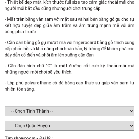
- Thiết kế đẹp mắt, kích thước full size tạo cảm giác thoải mái cho
người mới bắt đầu cũng như người chơi trung cấp.
- Mặt trên bằng vân sam với mặt sau và hai bên bằng gỗ gụ cho sự
kết hợp tuyệt đẹp giữa âm trầm và âm trung mạnh mẽ với âm
bổng phía trước.
- Cần đàn bằng gỗ gụ mượt mà với fingerboard bằng gỗ thích cung
cấp phản hồi và khả năng chơi hoàn hảo, lý tưởng để khám phá các
dây dẫn cổ điển và phối âm lên xuống cần đàn.
- Cần đàn hình chữ "C" là một đường cắt cực kỳ thoải mái mà
những người mới chơi sẽ yêu thích.
- Lớp phủ polyurethane có độ bóng cao thực sự giúp vân sam tự
nhiên tỏa sáng.
Tìm showroom - Đại lý::