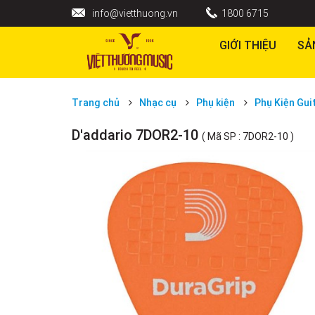
info@vietthuong.vn
1800 6715
GIỚI THIỆU
SẢ
Trang chủ
Nhạc cụ
Phụ kiện
Phụ Kiện Gui
D'addario 7DOR2-10
( Mã SP : 7DOR2-10 )