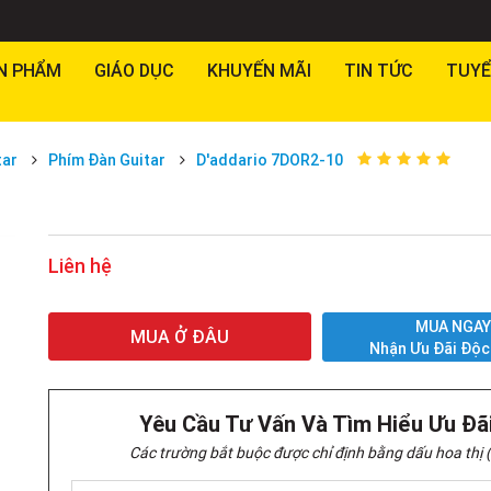
N PHẨM
GIÁO DỤC
KHUYẾN MÃI
TIN TỨC
TUYỂ
tar
Phím Đàn Guitar
D'addario 7DOR2-10
Liên hệ
MUA NGA
MUA Ở ĐÂU
Nhận Ưu Đãi Độc
Yêu Cầu Tư Vấn Và Tìm Hiểu Ưu Đã
Các trường bắt buộc được chỉ định bằng dấu hoa thị (