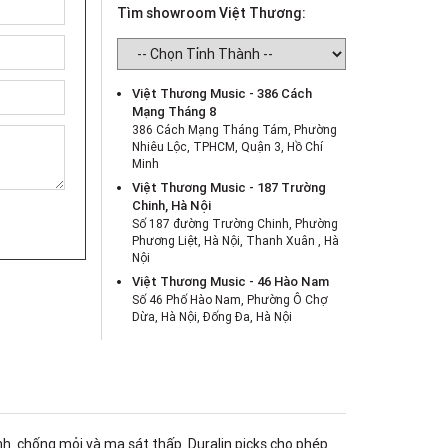
Tìm showroom Việt Thương:
Việt Thương Music - 386 Cách
Mạng Tháng 8
386 Cách Mạng Tháng Tám, Phường
Nhiêu Lộc, TPHCM, Quận 3, Hồ Chí
Minh
Việt Thương Music - 187 Trường
Chinh, Hà Nội
Số 187 đường Trường Chinh, Phường
Phương Liệt, Hà Nội, Thanh Xuân , Hà
Nội
Việt Thương Music - 46 Hào Nam
Số 46 Phố Hào Nam, Phường Ô Chợ
Dừa, Hà Nội, Đống Đa, Hà Nội
Việt Thương Music - Crescent Mall
6F-01 Tầng 6 Trung Tâm Thương Mại
Crescent Mall, 101 Tôn Dật Tiên,
Phường Tân Mỹ, TPHCM, Quận 7, Hồ
Chí Minh
Việt Thương Music - 180 Võ Thị Sáu
định chống mỏi và ma sát thấp. Duralin picks cho phép