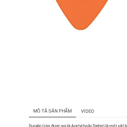
MÔ TẢ SẢN PHẨM
VIDEO
Duralin (còn được gọi là Acetyl hoặc Delrin) là một vật