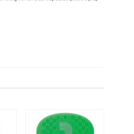
180B Võ Thị Sáu, Phường Xuân Hòa,
TPHCM, Quận 3, Hồ Chí Minh
Việt Thương Music - 369 Điện Biên
Phủ
369 Điện Biên Phủ, Phường Bàn Cờ,
TPHCM, Quận 3, Hồ Chí Minh
Việt Thương Music - 102Q An
Dương Vương
102Q Đường An Dương Vương,
Phường An Đông, TPHCM, Quận 5, Hồ
Chí Minh
Việt Thương Music - 49E Phan Đăng
Lưu
49E Phan Đăng Lưu, Phường Bình
Thạnh, TPHCM, Quận Bình Thạnh, Hồ
Chí Minh
Việt Thương Music - Phường Gò
Vấp
11 Đường số 3, Khu dân cư Cityland
Park Hill, Phường Gò Vấp, TPHCM,
Quận Gò Vấp, Hồ Chí Minh
Việt Thương Music - 12 Quốc
Hương
Tầng G, Tòa nhà Thảo Điền Pearl, 12