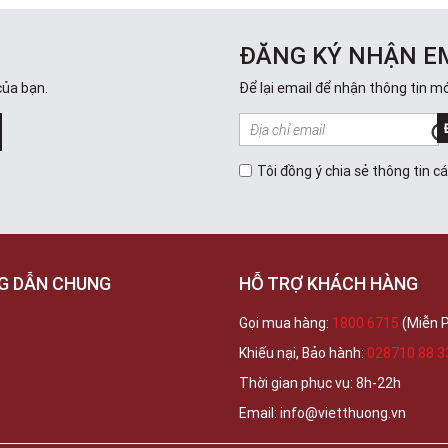
ĐĂNG KÝ NHẬN E
của bạn.
Để lại email để nhận thông tin mớ
Tôi đồng ý chia sẻ thông tin c
G DẪN CHUNG
HỖ TRỢ KHÁCH HÀNG
Gọi mua hàng:
1800 6715
(Miễn P
Khiếu nại, Bảo hành:
028710 88 3
Thời gian phục vụ: 8h-22h
Email: info@vietthuong.vn