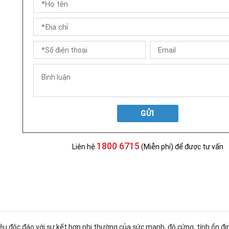
GỬI
1800 6715
Liên hệ
(Miễn phí) để được tư vấn
 liệu độc đáo với sự kết hợp phi thường của sức mạnh, độ cứng, tính ổn 