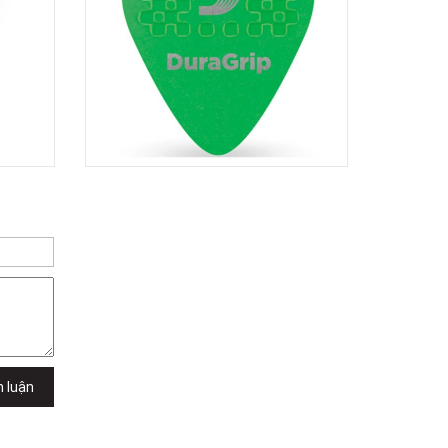
Quốc Hương, Phường An Khánh,
TPHCM, Quận 2, Hồ Chí Minh
Việt Thương Music - 442 Lũy Bán
Bích
442 Lũy Bán Bích, Phường Tân Phú,
TPHCM, Quận Tân Phú, Hồ Chí Minh
Việt Thương Music - Thanh Khê
344 Nguyễn Văn Linh, Phường Thanh
Khê, Đà Nẵng, Thanh Khê, Đà Nẵng
Việt Thương Music - 357 Cộng Hòa
357 Cộng Hòa, Phường Tân Bình,
TPHCM, Quận Tân Bình, Hồ Chí Minh
Việt Thương Music - Vincom Lê Văn
Việt
Lô L3-05C, Tầng 3, Trung Tâm
Thương Mại Vincom Plaza, Số 50,
Đường Lê Văn Việt, Phường Tăng
Nhơn Phú, TPHCM, Quận 9, Hồ Chí
Minh
Việt Thương Music - 6F Ngô Thời
h luận
Nhiệm
6F Ngô Thời Nhiệm, Phường Xuân
Hòa, TPHCM, Quận 3, Hồ Chí Minh