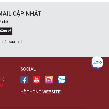
Việt Thương Music - 302 Cầu Giấy
Gian hàng G9-10 TTTM Discovery
Complex, số 302 Cầu Giấy, Phường
MAIL CẬP NHẬT
Cầu Giấy, Hà Nội , Cầu Giấy , Hà Nội
Việt Thương Music - 289 Vành Đai
i nhất.
Trong
289 Vành Đai Trong, Phường An Lạc,
ĐĂNG KÝ
TPHCM, Quận Bình Tân, Hồ Chí Minh
Việt Thương Music - 94 Láng Hạ
á nhân của mình.
Số 94 Láng Hạ, Phường Láng, Hà Nội,
Đống Đa, Hà Nội
SOCIAL
hí)
33
HỆ THỐNG WEBSITE