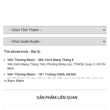
Tìm showroom - Đại lý::
Việt Thương Music - 386 Cách Mạng Tháng 8
386 Cách Mạng Tháng Tám, Phường Nhiêu Lộc, TPHCM, Quận 3, Hồ Chí
Minh
Việt Thương Music - 187 Trường Chinh, Hà Nội
Số 187 đường Trường Chinh, Phường Phương Liệt, Hà Nội, Thanh Xuân ,
Xem thêm
Hà Nội
Việt Thương Music - 46 Hào Nam
Số 46 Phố Hào Nam, Phường Ô Chợ Dừa, Hà Nội, Đống Đa, Hà Nội
SẢN PHẨM LIÊN QUAN
Việt Thương Music - Crescent Mall
6F-01 Tầng 6 Trung Tâm Thương Mại Crescent Mall, 101 Tôn Dật Tiên,
Phường Tân Mỹ, TPHCM, Quận 7, Hồ Chí Minh