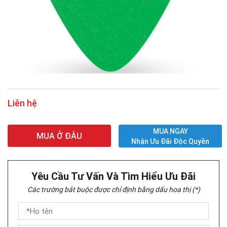
Liên hệ
MUA NGAY
MUA Ở ĐÂU
Nhận Ưu Đãi Độc Quyền
Yêu Cầu Tư Vấn Và Tìm Hiểu Ưu Đãi
Các trường bắt buộc được chỉ định bằng dấu hoa thị (*)