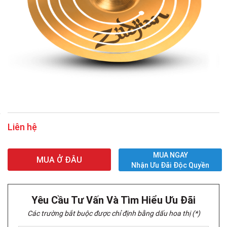
Liên hệ
MUA NGAY
MUA Ở ĐÂU
Nhận Ưu Đãi Độc Quyền
Yêu Cầu Tư Vấn Và Tìm Hiểu Ưu Đãi
Các trường bắt buộc được chỉ định bằng dấu hoa thị (*)