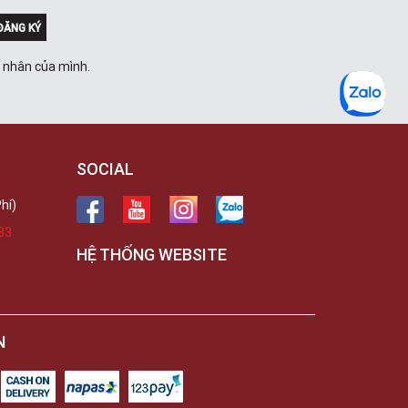
ĐĂNG KÝ
á nhân của mình.
SOCIAL
hí)
33
HỆ THỐNG WEBSITE
N