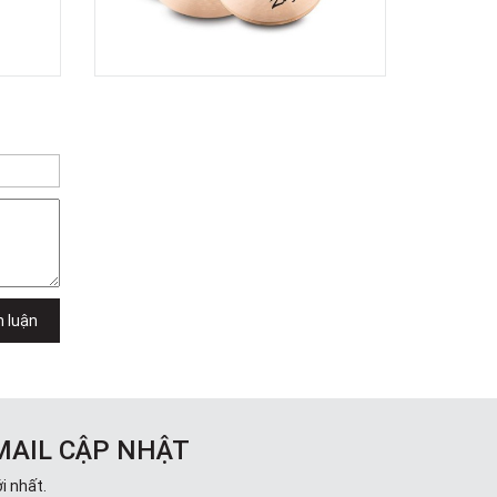
h luận
MAIL CẬP NHẬT
i nhất.