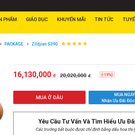
N PHẨM
GIÁO DỤC
KHUYẾN MÃI
TIN TỨC
TUYỂ
PACKAGE
Zildjian S390
16,130,000
20,020,000
(-19%)
đ
đ
MUA NGA
MUA Ở ĐÂU
Nhận Ưu Đãi Độc
Yêu Cầu Tư Vấn Và Tìm Hiểu Ưu Đã
Các trường bắt buộc được chỉ định bằng dấu hoa thị (