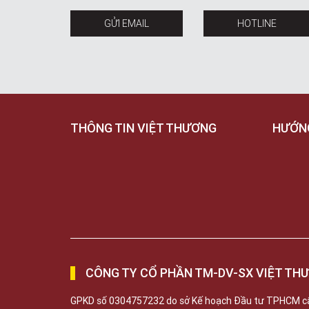
GỬI EMAIL
HOTLINE
THÔNG TIN VIỆT THƯƠNG
HƯỚN
CÔNG TY CỔ PHẦN TM-DV-SX VIỆT TH
GPKD số 0304757232 do sở Kế hoạch Đầu tư TPHCM c