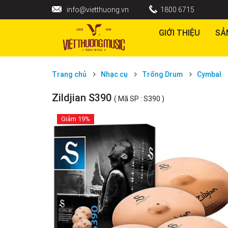
info@vietthuong.vn
1800 6715
GIỚI THIỆU
SẢ
Trang chủ
Nhạc cụ
Trống Drum
Cymbal
Zildjian S390
( Mã SP : S390 )
Giảm
19%