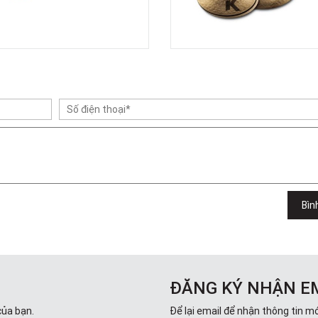
Bìn
ĐĂNG KÝ NHẬN E
của bạn.
Để lại email để nhận thông tin mớ