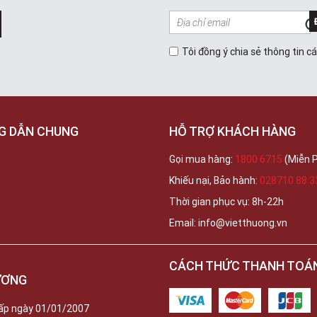
Tôi đồng ý chia sẻ thông tin c
G DẪN CHUNG
HỖ TRỢ KHÁCH HÀNG
Gọi mua hàng:
1800 6715
(Miễn P
Khiếu nại, Bảo hành:
028710 88 3
Thời gian phục vụ: 8h-22h
Email: info@vietthuong.vn
CÁCH THỨC THANH TOÁ
ƯƠNG
ấp ngày 01/01/2007