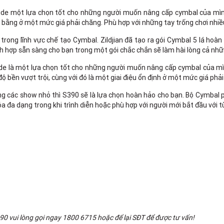
ride một lựa chọn tốt cho những người muốn nâng cấp cymbal của mình 
 bằng ở một mức giá phải chăng. Phù hợp với những tay trống chơi nhiều
trong lĩnh vực chế tạo Cymbal. Zildjian đã tạo ra gói Cymbal 5 lá ho
h hợp sẵn sàng cho bạn trong một gói chắc chắn sẽ làm hài lòng cả nhữ
ide là một lựa chọn tốt cho những người muốn nâng cấp cymbal của mình
ộ bền vượt trội, cùng với đó là một giai điệu ổn định ở một mức giá phải
g các show nhỏ thì S390 sẽ là lựa chọn hoàn hảo cho bạn. Bộ Cymbal 
a đa dạng trong khi trình diễn hoặc phù hợp với người mới bắt đầu với từ
 vui lòng gọi ngay 1800 6715 hoặc để lại SĐT để được tư vấn!