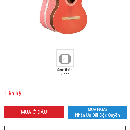
2
Xem thêm
2 ảnh
Liên hệ
MUA NGAY
MUA Ở ĐÂU
Nhận Ưu Đãi Độc Quyền