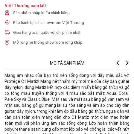
Việt Thương cam kết:
Sản phẩm nhập khẩu chính hãng
Bảo hành tại các showroom Việt Thương
Giao hàng toàn quốc với chi phí rẻ nhất
Mở rộng hệ thống showroom rộng khắp.
MÔ TẢ SẢN PHẨM
Mang âm nhạc của bạn trở nên sống động với đầy màu sắc với
Tr
Protégé C1 Matiz! Mang nét thẩm mỹ mới mẻ của cây đàn guitar
Nu
dây nylon, dòng Matiz kết hợp các điểm nhấn bằng gỗ thích và gỗ
có tông màu truyền thống với 4 màu sắc bắt mắt: Aqua, Coral,
Bo
Pale Sky và Classic Blue. Mặt sau và mặt sau bằng gỗ vân sam và
mặt sau bằng gỗ gụ mang lại sự tỏa sáng và ấm áp cho cây đàn
Le
guitar dây nylon, trong khi tấm ốp đầu bằng gỗ thích, ngựa đàn và
cần đàn toàn diện mang đến cho C1 Matiz một diện mạo hoàn
Co
toàn mới với phản ứng âm sắc sống động. Lớp hoàn thiện bằng
Fi
polyurethane satin cung cấp một lớp bảo vệ chống lại các vết nứt