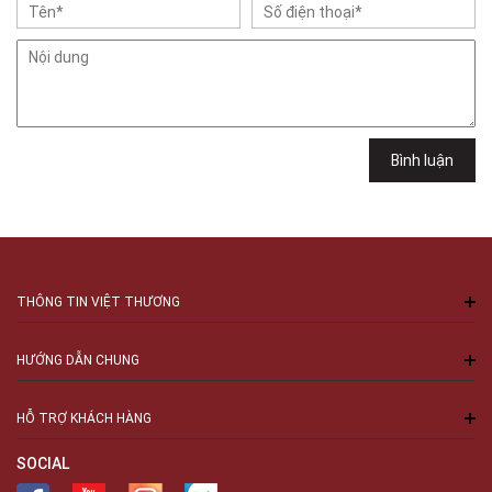
Việt Thương Music - 49E Phan Đăng Lưu
49E Phan Đăng Lưu, Phường Bình Thạnh, TPHCM, Quận Bình Thạnh, Hồ
Chí Minh
Việt Thương Music - 6F Ngô Thời Nhiệm
6F Ngô Thời Nhiệm, Phường Xuân Hòa, TPHCM, Quận 3, Hồ Chí Minh
Việt Thương Music - 94 Láng Hạ
Số 94 Láng Hạ, Phường Láng, Hà Nội, Đống Đa, Hà Nội
Bình luận
THÔNG TIN VIỆT THƯƠNG
HƯỚNG DẪN CHUNG
HỖ TRỢ KHÁCH HÀNG
SOCIAL