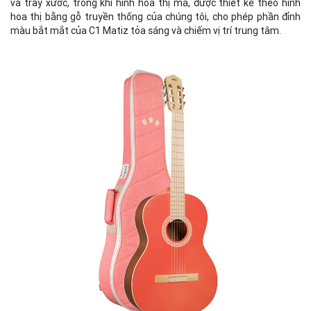
và trầy xước, trong khi hình hoa thị ma, được thiết kế theo hình
To
hoa thị bằng gỗ truyền thống của chúng tôi, cho phép phần đỉnh
màu bắt mắt của C1 Matiz tỏa sáng và chiếm vị trí trung tâm.
Ba
Bo
Bi
N
Ne
Fi
Nu
Sc
Tu
Br
Nu
Nu