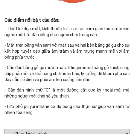
St
Các điểm nổi bật của đàn:
- Thiết kế đẹp mắt, kích thước full size tạo cảm giác thoải mái cho
người mới bắt đầu cũng như người chơi trung cấp.
- Mặt trên bằng vân sam với mặt sau và hai bên bằng gỗ gụ cho sự
kết hợp tuyệt đẹp giữa âm trầm và âm trung mạnh mẽ với âm
bổng phía trước.
- Cần đàn bằng gỗ gụ mượt mà với fingerboard bằng gỗ thích cung
cấp phản hồi và khả năng chơi hoàn hảo, lý tưởng để khám phá các
dây dẫn cổ điển và phối âm lên xuống cần đàn.
- Cần đàn hình chữ "C" là một đường cắt cực kỳ thoải mái mà
những người mới chơi sẽ yêu thích.
- Lớp phủ polyurethane có độ bóng cao thực sự giúp vân sam tự
nhiên tỏa sáng.