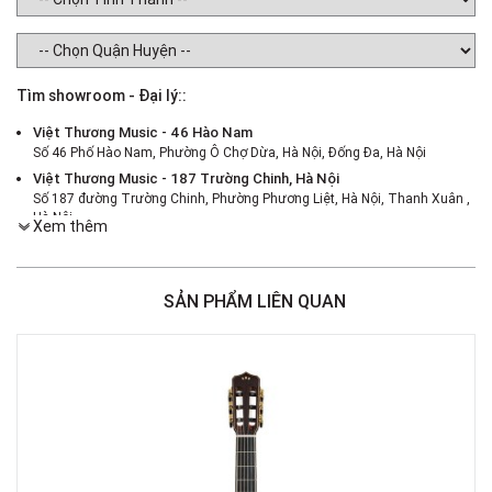
Tìm showroom - Đại lý::
Việt Thương Music - 46 Hào Nam
Số 46 Phố Hào Nam, Phường Ô Chợ Dừa, Hà Nội, Đống Đa, Hà Nội
Việt Thương Music - 187 Trường Chinh, Hà Nội
Số 187 đường Trường Chinh, Phường Phương Liệt, Hà Nội, Thanh Xuân ,
Hà Nội
Xem thêm
Việt Thương Music - 386 Cách Mạng Tháng 8
386 Cách Mạng Tháng Tám, Phường Nhiêu Lộc, TPHCM, Quận 3, Hồ Chí
Minh
SẢN PHẨM LIÊN QUAN
Việt Thương Music - 180 Võ Thị Sáu
180B Võ Thị Sáu, Phường Xuân Hòa, TPHCM, Quận 3, Hồ Chí Minh
Việt Thương Music - 442 Lũy Bán Bích
442 Lũy Bán Bích, Phường Tân Phú, TPHCM, Quận Tân Phú, Hồ Chí Minh
Việt Thương Music - 12 Quốc Hương
Tầng G, Tòa nhà Thảo Điền Pearl, 12 Quốc Hương, Phường An Khánh,
TPHCM, Quận 2, Hồ Chí Minh
Việt Thương Music - Phường Gò Vấp
11 Đường số 3, Khu dân cư Cityland Park Hill, Phường Gò Vấp, TPHCM,