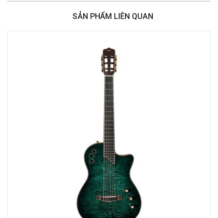
Hà Nội
SẢN PHẨM LIÊN QUAN
Việt Thương Music - 180 Võ Thị Sáu
180B Võ Thị Sáu, Phường Xuân Hòa, TPHCM, Quận 3, Hồ Chí Minh
Việt Thương Music - 442 Lũy Bán Bích
442 Lũy Bán Bích, Phường Tân Phú, TPHCM, Quận Tân Phú, Hồ Chí Minh
Việt Thương Music - 12 Quốc Hương
Tầng G, Tòa nhà Thảo Điền Pearl, 12 Quốc Hương, Phường An Khánh,
TPHCM, Quận 2, Hồ Chí Minh
Việt Thương Music - Phường Gò Vấp
11 Đường số 3, Khu dân cư Cityland Park Hill, Phường Gò Vấp, TPHCM,
Quận Gò Vấp, Hồ Chí Minh
Việt Thương Music - Crescent Mall
6F-01 Tầng 6 Trung Tâm Thương Mại Crescent Mall, 101 Tôn Dật Tiên,
Phường Tân Mỹ, TPHCM, Quận 7, Hồ Chí Minh
Việt Thương Music - Thanh Khê
344 Nguyễn Văn Linh, Phường Thanh Khê, Đà Nẵng, Thanh Khê, Đà Nẵng
Việt Thương Music - 369 Điện Biên Phủ
369 Điện Biên Phủ, Phường Bàn Cờ, TPHCM, Quận 3, Hồ Chí Minh
Việt Thương Music - 357 Cộng Hòa
357 Cộng Hòa, Phường Tân Bình, TPHCM, Quận Tân Bình, Hồ Chí Minh
Việt Thương Music - Vincom Lê Văn Việt
Lô L3-05C, Tầng 3, Trung Tâm Thương Mại Vincom Plaza, Số 50, Đường