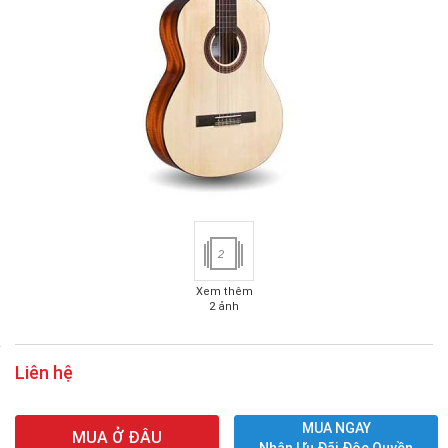
2
Xem thêm
2 ảnh
Liên hệ
MUA NGAY
MUA Ở ĐÂU
Nhận Ưu Đãi Độc Quyền