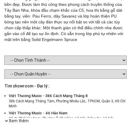
bền đẹp. Được làm thủ công theo phong cách truyền thống của
Tây Ban Nha, khóa đầu chạm khắc của C5, hoa thị bằng gỗ dát
bằng tay, viền Pau Ferro, dây Savarez và lớp hoàn thiện PU
bóng tạo nên một cây đàn thực sự nổi bật so với tất cả các tùy
chọn cấp thấp khác. Một thanh giàn có thể điều chỉnh nhẹ được
gắn vào cổ để tạo sự ổn định. Có sẵn trong lớp phủ tự nhiên với
mặt trên bằng Solid Engelmann Spruce
Tìm showroom - Đại lý::
Việt Thương Music - 386 Cách Mạng Tháng 8
386 Cách Mạng Tháng Tám, Phường Nhiêu Lộc, TPHCM, Quận 3, Hồ Chí
Minh
Việt Thương Music - 46 Hào Nam
Số 46 Phố Hào Nam, Phường Ô Chợ Dừa, Hà Nội, Đống Đa, Hà Nội
Xem thêm
Việt Thương Music - 187 Trường Chinh, Hà Nội
Số 187 đường Trường Chinh, Phường Phương Liệt, Hà Nội, Thanh Xuân ,