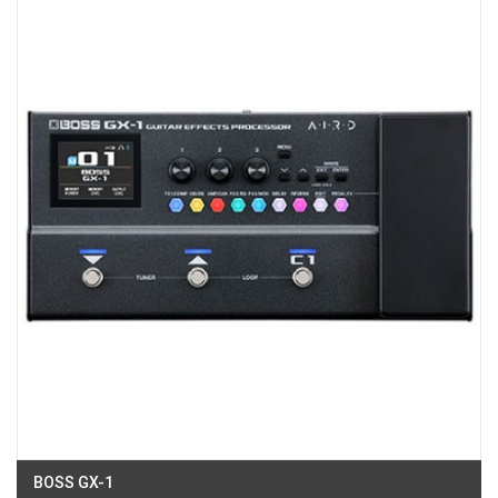
Chí Minh
Việt Thương Music - 187 Trường Chinh, Hà Nội
Số 187 đường Trường Chinh, Phường Phương Liệt, Hà Nội, Thanh Xuân ,
Hà Nội
Việt Thương Music - Crescent Mall
6F-01 Tầng 6 Trung Tâm Thương Mại Crescent Mall, 101 Tôn Dật Tiên,
Phường Tân Mỹ, TPHCM, Quận 7, Hồ Chí Minh
Việt Thương Music - 357 Cộng Hòa
357 Cộng Hòa, Phường Tân Bình, TPHCM, Quận Tân Bình, Hồ Chí Minh
Việt Thương Music - 6F Ngô Thời Nhiệm
6F Ngô Thời Nhiệm, Phường Xuân Hòa, TPHCM, Quận 3, Hồ Chí Minh
Việt Thương Music - 442 Lũy Bán Bích
442 Lũy Bán Bích, Phường Tân Phú, TPHCM, Quận Tân Phú, Hồ Chí Minh
Việt Thương Music - 12 Quốc Hương
Tầng G, Tòa nhà Thảo Điền Pearl, 12 Quốc Hương, Phường An Khánh,
TPHCM, Quận 2, Hồ Chí Minh
Việt Thương Music - Phường Gò Vấp
11 Đường số 3, Khu dân cư Cityland Park Hill, Phường Gò Vấp, TPHCM,
Quận Gò Vấp, Hồ Chí Minh
Việt Thương Music - Thanh Khê
344 Nguyễn Văn Linh, Phường Thanh Khê, Đà Nẵng, Thanh Khê, Đà Nẵng
BOSS GX-1
Việt Thương Music - Vincom Lê Văn Việt