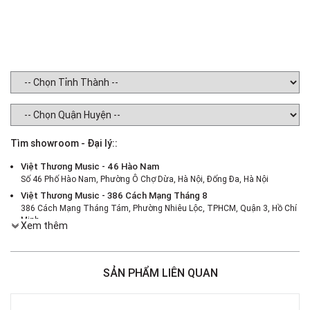
Tìm showroom - Đại lý::
Việt Thương Music - 46 Hào Nam
Số 46 Phố Hào Nam, Phường Ô Chợ Dừa, Hà Nội, Đống Đa, Hà Nội
Việt Thương Music - 386 Cách Mạng Tháng 8
386 Cách Mạng Tháng Tám, Phường Nhiêu Lộc, TPHCM, Quận 3, Hồ Chí
Minh
Xem thêm
Việt Thương Music - 369 Điện Biên Phủ
369 Điện Biên Phủ, Phường Bàn Cờ, TPHCM, Quận 3, Hồ Chí Minh
Việt Thương Music - 180 Võ Thị Sáu
SẢN PHẨM LIÊN QUAN
180B Võ Thị Sáu, Phường Xuân Hòa, TPHCM, Quận 3, Hồ Chí Minh
Việt Thương Music - 49E Phan Đăng Lưu
49E Phan Đăng Lưu, Phường Bình Thạnh, TPHCM, Quận Bình Thạnh, Hồ