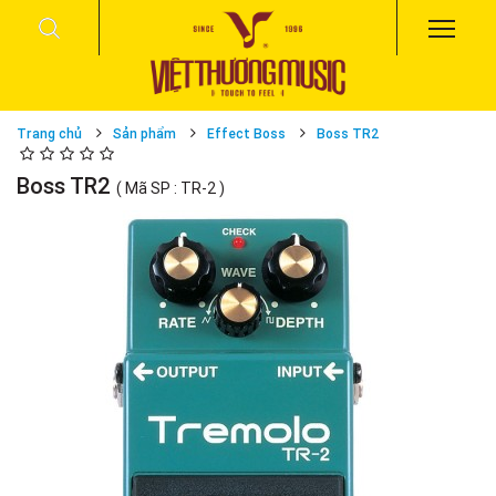
Trang chủ
Sản phẩm
Effect Boss
Boss TR2
Boss TR2
( Mã SP : TR-2 )