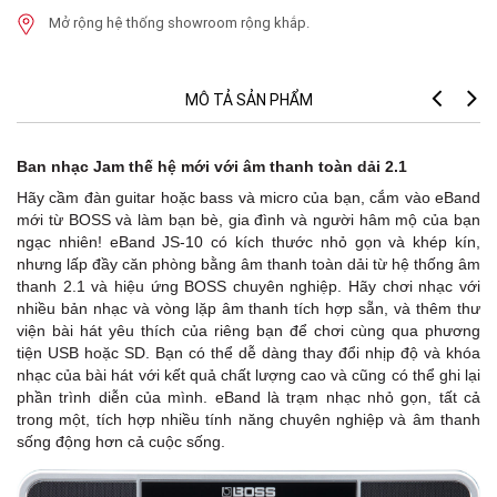
Mở rộng hệ thống showroom rộng khắp.
MÔ TẢ SẢN PHẨM
Ban nhạc Jam thế hệ mới với âm thanh toàn dải 2.1
Hãy cầm đàn guitar hoặc bass và micro của bạn, cắm vào eBand
mới từ BOSS và làm bạn bè, gia đình và người hâm mộ của bạn
ngạc nhiên! eBand JS-10 có kích thước nhỏ gọn và khép kín,
nhưng lấp đầy căn phòng bằng âm thanh toàn dải từ hệ thống âm
thanh 2.1 và hiệu ứng BOSS chuyên nghiệp. Hãy chơi nhạc với
nhiều bản nhạc và vòng lặp âm thanh tích hợp sẵn, và thêm thư
viện bài hát yêu thích của riêng bạn để chơi cùng qua phương
tiện USB hoặc SD. Bạn có thể dễ dàng thay đổi nhịp độ và khóa
nhạc của bài hát với kết quả chất lượng cao và cũng có thể ghi lại
phần trình diễn của mình. eBand là trạm nhạc nhỏ gọn, tất cả
trong một, tích hợp nhiều tính năng chuyên nghiệp và âm thanh
sống động hơn cả cuộc sống.