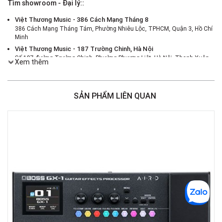
Tìm showroom - Đại lý::
Việt Thương Music - 386 Cách Mạng Tháng 8
386 Cách Mạng Tháng Tám, Phường Nhiêu Lộc, TPHCM, Quận 3, Hồ Chí
Minh
Việt Thương Music - 187 Trường Chinh, Hà Nội
Số 187 đường Trường Chinh, Phường Phương Liệt, Hà Nội, Thanh Xuân ,
Xem thêm
Hà Nội
Việt Thương Music - 46 Hào Nam
Số 46 Phố Hào Nam, Phường Ô Chợ Dừa, Hà Nội, Đống Đa, Hà Nội
SẢN PHẨM LIÊN QUAN
Việt Thương Music - Crescent Mall
6F-01 Tầng 6 Trung Tâm Thương Mại Crescent Mall, 101 Tôn Dật Tiên,
Phường Tân Mỹ, TPHCM, Quận 7, Hồ Chí Minh
Việt Thương Music - 180 Võ Thị Sáu
180B Võ Thị Sáu, Phường Xuân Hòa, TPHCM, Quận 3, Hồ Chí Minh
Việt Thương Music - 369 Điện Biên Phủ
369 Điện Biên Phủ, Phường Bàn Cờ, TPHCM, Quận 3, Hồ Chí Minh
Việt Thương Music - 102Q An Dương Vương
102Q Đường An Dương Vương, Phường An Đông, TPHCM, Quận 5, Hồ Chí
Minh
Việt Thương Music - 49E Phan Đăng Lưu
49E Phan Đăng Lưu, Phường Bình Thạnh, TPHCM, Quận Bình Thạnh, Hồ
Chí Minh