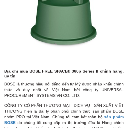
87
M
10
N
4 
Địa chỉ mua BOSE FREE SPACE® 360p Series II chính hãng,
uy tín
BOSE là thương hiệu nổi tiếng đến từ Mỹ được nhập khẩu chính
thức và duy nhất về Việt Nam bởi công ty UNIVERSAL
PROCUREMENT SYSTEMS VN CO. LTD.
CÔNG TY CỔ PHẦN THƯƠNG MẠI - DỊCH VỤ - SẢN XUẤT VIỆT
THƯƠNG hiện là đại lý phân phối chính thức sản phẩm BOSE
nhóm PRO tại Việt Nam. Chúng tôi cam kết toàn bộ
sản phẩm
BOSE
do chúng tôi cung cấp ra thị trường đều là Hàng chính