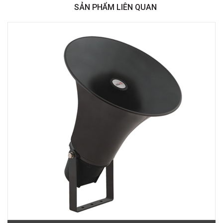
SẢN PHẨM LIÊN QUAN
Việt Thương Music - 369 Điện Biên Phủ
369 Điện Biên Phủ, Phường Bàn Cờ, TPHCM, Quận 3, Hồ Chí Minh
Việt Thương Music - 180 Võ Thị Sáu
180B Võ Thị Sáu, Phường Xuân Hòa, TPHCM, Quận 3, Hồ Chí Minh
Việt Thương Music - Crescent Mall
6F-01 Tầng 6 Trung Tâm Thương Mại Crescent Mall, 101 Tôn Dật Tiên,
Phường Tân Mỹ, TPHCM, Quận 7, Hồ Chí Minh
Việt Thương Music - 49E Phan Đăng Lưu
49E Phan Đăng Lưu, Phường Bình Thạnh, TPHCM, Quận Bình Thạnh, Hồ
Chí Minh
Việt Thương Music - Phường Gò Vấp
11 Đường số 3, Khu dân cư Cityland Park Hill, Phường Gò Vấp, TPHCM,
Quận Gò Vấp, Hồ Chí Minh
Việt Thương Music - 442 Lũy Bán Bích
442 Lũy Bán Bích, Phường Tân Phú, TPHCM, Quận Tân Phú, Hồ Chí Minh
Việt Thương Music - 12 Quốc Hương
Tầng G, Tòa nhà Thảo Điền Pearl, 12 Quốc Hương, Phường An Khánh,
TPHCM, Quận 2, Hồ Chí Minh
Việt Thương Music - 357 Cộng Hòa
357 Cộng Hòa, Phường Tân Bình, TPHCM, Quận Tân Bình, Hồ Chí Minh
Việt Thương Music - 6F Ngô Thời Nhiệm
6F Ngô Thời Nhiệm, Phường Xuân Hòa, TPHCM, Quận 3, Hồ Chí Minh