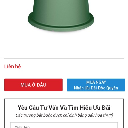
Liên hệ
MUA NGAY
MUA Ở ĐÂU
Nhận Ưu Đãi Độc Quyền
Yêu Cầu Tư Vấn Và Tìm Hiểu Ưu Đãi
Các trường bắt buộc được chỉ định bằng dấu hoa thị (*)