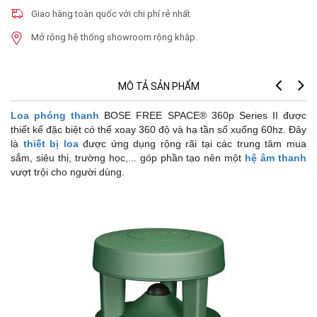
Giao hàng toàn quốc với chi phí rẻ nhất
Mở rộng hệ thống showroom rộng khắp.
MÔ TẢ SẢN PHẨM
Loa phóng thanh
BOSE FREE SPACE® 360p Series II được
Te
thiết kế đặc biệt có thể xoay 360 độ và hạ tần số xuống 60hz. Đây
là
thiết bị loa
được ứng dụng rộng rãi tại các trung tâm mua
Fr
sắm, siêu thị, trường học,... góp phần tạo nên một
hệ âm thanh
70
vượt trội cho người dùng.
Fr
60
No
36
Lo
80
Se