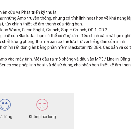
iên cứu và Phát triển kỹ thuật.
ư những Amp truyền thống, nhưng có tính linh hoạt hơn về khả năng lập
st, tùy chỉnh thiết kế âm thanh của riêng bạn.
lean Warm, Clean Bright, Crunch, Super Crunch, OD 1, OD 2.
g chế của Blackstar, bạn có thể có được âm điệu chính xác mà bạn nghĩ
chất lượng phòng thu mà bạn có thể lưu trữ với tiếng đàn của mình.
h chỉnh rất đơn giản bằng phần mềm Blackstar INSIDER. Các bản vá có th
Amp vào máy tính. Một đầu ra mô phỏng và đầu vào MP3 / Line in. Bằng 
 Series cho phép linh hoạt và dễ sử dụng, cho phép bạn thiết kế âm than
ài lòng
Không hài lòng