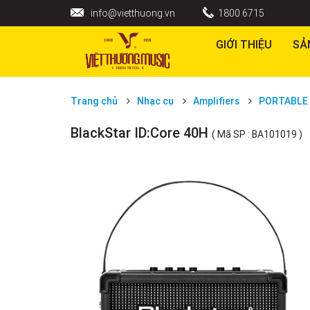
info@vietthuong.vn
1800 6715
GIỚI THIỆU
SẢ
Trang chủ
Nhạc cụ
Amplifiers
PORTABLE 
BlackStar ID:Core 40H
( Mã SP : BA101019 )