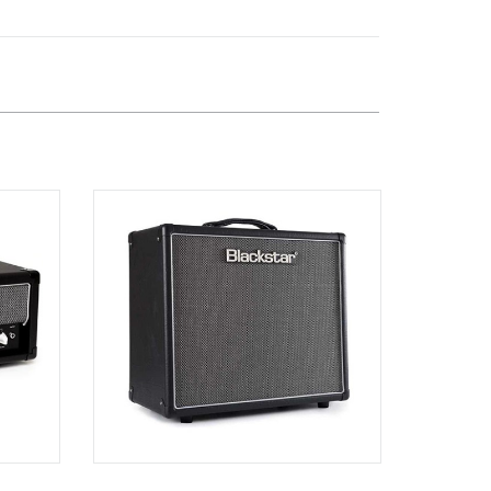
369 Điện Biên Phủ, Phường Bàn Cờ,
TPHCM, Quận 3, Hồ Chí Minh
Việt Thương Music - Vincom Lê Văn
Việt
Lô L3-05C, Tầng 3, Trung Tâm
Thương Mại Vincom Plaza, Số 50,
Đường Lê Văn Việt, Phường Tăng
Nhơn Phú, TPHCM, Quận 9, Hồ Chí
Minh
Việt Thương Music - 289 Vành Đai
Trong
289 Vành Đai Trong, Phường An Lạc,
TPHCM, Quận Bình Tân, Hồ Chí Minh
Việt Thương Music - 302 Cầu Giấy
Gian hàng G9-10 TTTM Discovery
Complex, số 302 Cầu Giấy, Phường
Cầu Giấy, Hà Nội , Cầu Giấy , Hà Nội
Việt Thương Music - 102Q An
Dương Vương
102Q Đường An Dương Vương,
Phường An Đông, TPHCM, Quận 5, Hồ
Chí Minh
Việt Thương Music - 49E Phan Đăng