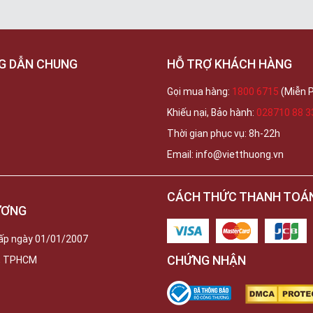
G DẪN CHUNG
HỖ TRỢ KHÁCH HÀNG
Gọi mua hàng:
1800 6715
(Miễn P
Khiếu nại, Bảo hành:
028710 88 3
Thời gian phục vụ: 8h-22h
Email: info@vietthuong.vn
CÁCH THỨC THANH TOÁ
ƯƠNG
ấp ngày 01/01/2007
CHỨNG NHẬN
c, TPHCM