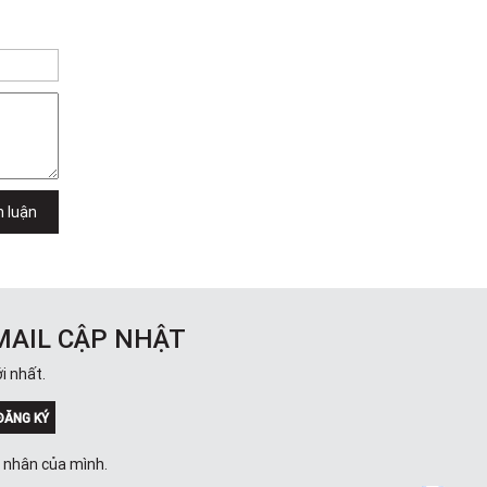
Lưu
49E Phan Đăng Lưu, Phường Bình
Thạnh, TPHCM, Quận Bình Thạnh, Hồ
Chí Minh
Việt Thương Music - 6F Ngô Thời
Nhiệm
6F Ngô Thời Nhiệm, Phường Xuân
Hòa, TPHCM, Quận 3, Hồ Chí Minh
Việt Thương Music - 94 Láng Hạ
Số 94 Láng Hạ, Phường Láng, Hà Nội,
Đống Đa, Hà Nội
h luận
MAIL CẬP NHẬT
i nhất.
ĐĂNG KÝ
á nhân của mình.