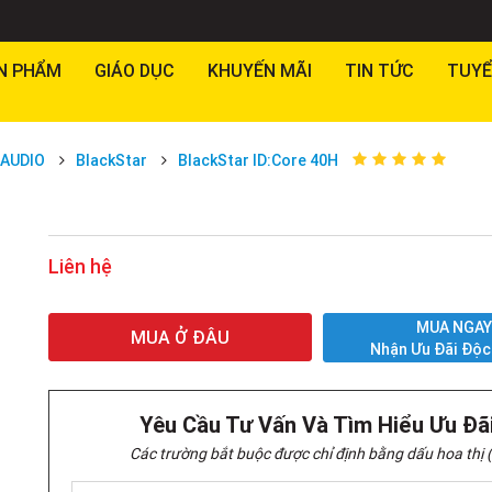
N PHẨM
GIÁO DỤC
KHUYẾN MÃI
TIN TỨC
TUYỂ
AUDIO
BlackStar
BlackStar ID:Core 40H
Liên hệ
MUA NGA
MUA Ở ĐÂU
Nhận Ưu Đãi Độc
Yêu Cầu Tư Vấn Và Tìm Hiểu Ưu Đã
Các trường bắt buộc được chỉ định bằng dấu hoa thị (