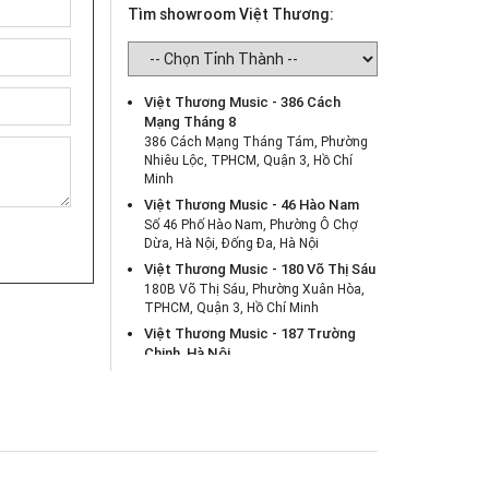
Tìm showroom Việt Thương:
Việt Thương Music - 386 Cách
Mạng Tháng 8
386 Cách Mạng Tháng Tám, Phường
Nhiêu Lộc, TPHCM, Quận 3, Hồ Chí
Minh
Việt Thương Music - 46 Hào Nam
Số 46 Phố Hào Nam, Phường Ô Chợ
Dừa, Hà Nội, Đống Đa, Hà Nội
Việt Thương Music - 180 Võ Thị Sáu
180B Võ Thị Sáu, Phường Xuân Hòa,
TPHCM, Quận 3, Hồ Chí Minh
Việt Thương Music - 187 Trường
Chinh, Hà Nội
Số 187 đường Trường Chinh, Phường
Phương Liệt, Hà Nội, Thanh Xuân , Hà
Nội
Việt Thương Music - Crescent Mall
6F-01 Tầng 6 Trung Tâm Thương Mại
Crescent Mall, 101 Tôn Dật Tiên,