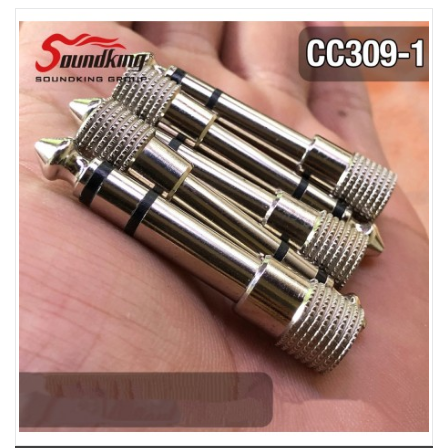
369 Điện Biên Phủ, Phường Bàn Cờ, TPHCM, Quận 3, Hồ Chí Minh
Việt Thương Music - 180 Võ Thị Sáu
180B Võ Thị Sáu, Phường Xuân Hòa, TPHCM, Quận 3, Hồ Chí Minh
Việt Thương Music - Crescent Mall
6F-01 Tầng 6 Trung Tâm Thương Mại Crescent Mall, 101 Tôn Dật Tiên,
Phường Tân Mỹ, TPHCM, Quận 7, Hồ Chí Minh
Việt Thương Music - 49E Phan Đăng Lưu
49E Phan Đăng Lưu, Phường Bình Thạnh, TPHCM, Quận Bình Thạnh, Hồ
Chí Minh
Việt Thương Music - Phường Gò Vấp
11 Đường số 3, Khu dân cư Cityland Park Hill, Phường Gò Vấp, TPHCM,
Quận Gò Vấp, Hồ Chí Minh
Việt Thương Music - 442 Lũy Bán Bích
442 Lũy Bán Bích, Phường Tân Phú, TPHCM, Quận Tân Phú, Hồ Chí Minh
Việt Thương Music - 102Q An Dương Vương
102Q Đường An Dương Vương, Phường An Đông, TPHCM, Quận 5, Hồ Chí
Minh
Việt Thương Music - 12 Quốc Hương
Tầng G, Tòa nhà Thảo Điền Pearl, 12 Quốc Hương, Phường An Khánh,
TPHCM, Quận 2, Hồ Chí Minh
Việt Thương Music - 357 Cộng Hòa
357 Cộng Hòa, Phường Tân Bình, TPHCM, Quận Tân Bình, Hồ Chí Minh
Việt Thương Music - 6F Ngô Thời Nhiệm