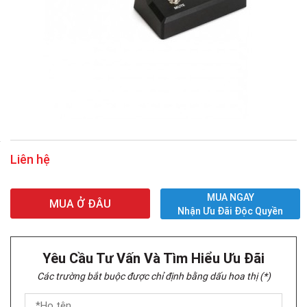
Liên hệ
MUA NGAY
MUA Ở ĐÂU
Nhận Ưu Đãi Độc Quyền
Yêu Cầu Tư Vấn Và Tìm Hiểu Ưu Đãi
Các trường bắt buộc được chỉ định bằng dấu hoa thị (*)