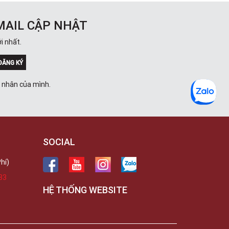
MAIL CẬP NHẬT
i nhất.
ĐĂNG KÝ
á nhân của mình.
SOCIAL
hí)
33
HỆ THỐNG WEBSITE