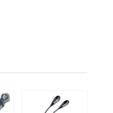
TPHCM, Quận 2, Hồ Chí Minh
Việt Thương Music - 357 Cộng Hòa
357 Cộng Hòa, Phường Tân Bình,
TPHCM, Quận Tân Bình, Hồ Chí Minh
Việt Thương Music - 6F Ngô Thời
Nhiệm
6F Ngô Thời Nhiệm, Phường Xuân
Hòa, TPHCM, Quận 3, Hồ Chí Minh
Việt Thương Music - Thanh Khê
344 Nguyễn Văn Linh, Phường Thanh
Khê, Đà Nẵng, Thanh Khê, Đà Nẵng
Việt Thương Music - Vincom Lê Văn
Việt
Lô L3-05C, Tầng 3, Trung Tâm
Thương Mại Vincom Plaza, Số 50,
Đường Lê Văn Việt, Phường Tăng
Nhơn Phú, TPHCM, Quận 9, Hồ Chí
Minh
Việt Thương Music - 302 Cầu Giấy
Gian hàng G9-10 TTTM Discovery
Complex, số 302 Cầu Giấy, Phường
Cầu Giấy, Hà Nội , Cầu Giấy , Hà Nội
Việt Thương Music - 102Q An