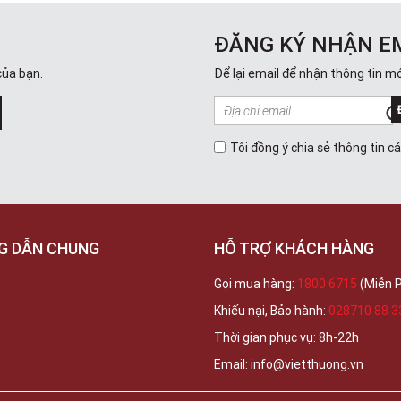
ĐĂNG KÝ NHẬN E
của bạn.
Để lại email để nhận thông tin mớ
Tôi đồng ý chia sẻ thông tin c
G DẪN CHUNG
HỖ TRỢ KHÁCH HÀNG
Gọi mua hàng:
1800 6715
(Miễn P
Khiếu nại, Bảo hành:
028710 88 3
Thời gian phục vụ: 8h-22h
Email: info@vietthuong.vn