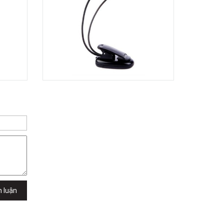
Dương Vương
102Q Đường An Dương Vương,
Phường An Đông, TPHCM, Quận 5, Hồ
Chí Minh
Việt Thương Music - 289 Vành Đai
Trong
289 Vành Đai Trong, Phường An Lạc,
TPHCM, Quận Bình Tân, Hồ Chí Minh
Việt Thương Music - 94 Láng Hạ
Số 94 Láng Hạ, Phường Láng, Hà Nội,
Đống Đa, Hà Nội
h luận