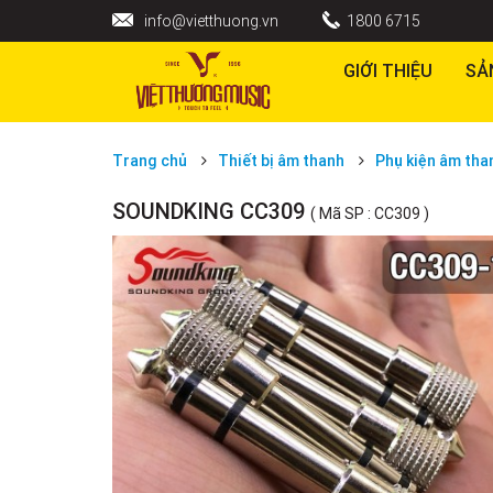
info@vietthuong.vn
1800 6715
GIỚI THIỆU
SẢ
Trang chủ
Thiết bị âm thanh
Phụ kiện âm tha
SOUNDKING CC309
( Mã SP : CC309 )