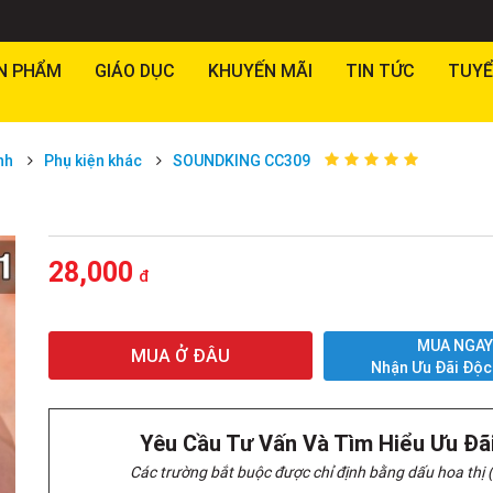
N PHẨM
GIÁO DỤC
KHUYẾN MÃI
TIN TỨC
TUYỂ
nh
Phụ kiện khác
SOUNDKING CC309
28,000
đ
MUA NGA
MUA Ở ĐÂU
Nhận Ưu Đãi Độc
Yêu Cầu Tư Vấn Và Tìm Hiểu Ưu Đã
Các trường bắt buộc được chỉ định bằng dấu hoa thị (