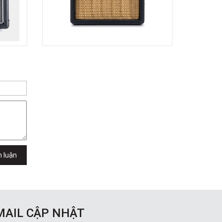
369 Điện Biên Phủ, Phường Bàn Cờ,
TPHCM, Quận 3, Hồ Chí Minh
Việt Thương Music - Vincom Lê Văn
Việt
Lô L3-05C, Tầng 3, Trung Tâm
Thương Mại Vincom Plaza, Số 50,
Đường Lê Văn Việt, Phường Tăng
Nhơn Phú, TPHCM, Quận 9, Hồ Chí
Minh
Việt Thương Music - 289 Vành Đai
Trong
289 Vành Đai Trong, Phường An Lạc,
TPHCM, Quận Bình Tân, Hồ Chí Minh
Việt Thương Music - 302 Cầu Giấy
Gian hàng G9-10 TTTM Discovery
Complex, số 302 Cầu Giấy, Phường
h luận
Cầu Giấy, Hà Nội , Cầu Giấy , Hà Nội
Việt Thương Music - 102Q An
Dương Vương
102Q Đường An Dương Vương,
Phường An Đông, TPHCM, Quận 5, Hồ
Chí Minh
MAIL CẬP NHẬT
Việt Thương Music - 49E Phan Đăng