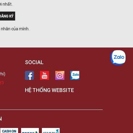
Lưu
i nhất.
49E Phan Đăng Lưu, Phường Bình
Thạnh, TPHCM, Quận Bình Thạnh, Hồ
Chí Minh
ĐĂNG KÝ
Việt Thương Music - 6F Ngô Thời
Nhiệm
á nhân của mình.
6F Ngô Thời Nhiệm, Phường Xuân
Hòa, TPHCM, Quận 3, Hồ Chí Minh
Việt Thương Music - 94 Láng Hạ
Số 94 Láng Hạ, Phường Láng, Hà Nội,
Đống Đa, Hà Nội
SOCIAL
hí)
33
HỆ THỐNG WEBSITE
N