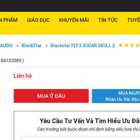
N PHẨM
GIÁO DỤC
KHUYẾN MÃI
TIN TỨC
TUYỂ
AUDIO
BlackStar
Blackstar FLY 3 SUGAR SKULL 2
: BA102089 )
Liên hệ
MUA NGA
MUA Ở ĐÂU
Nhận Ưu Đãi Độc
Yêu Cầu Tư Vấn Và Tìm Hiểu Ưu Đã
Các trường bắt buộc được chỉ định bằng dấu hoa thị (