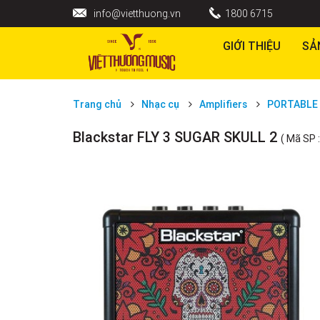
info@vietthuong.vn
1800 6715
GIỚI THIỆU
SẢ
Trang chủ
Nhạc cụ
Amplifiers
PORTABLE 
Blackstar FLY 3 SUGAR SKULL 2
( Mã SP 