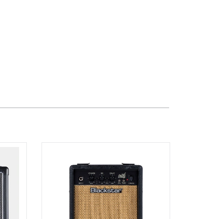
Phường Tân Mỹ, TPHCM, Quận 7, Hồ
Chí Minh
Việt Thương Music - 357 Cộng Hòa
357 Cộng Hòa, Phường Tân Bình,
TPHCM, Quận Tân Bình, Hồ Chí Minh
Việt Thương Music - 442 Lũy Bán
Bích
442 Lũy Bán Bích, Phường Tân Phú,
TPHCM, Quận Tân Phú, Hồ Chí Minh
Việt Thương Music - 12 Quốc
Hương
Tầng G, Tòa nhà Thảo Điền Pearl, 12
Quốc Hương, Phường An Khánh,
TPHCM, Quận 2, Hồ Chí Minh
Việt Thương Music - Phường Gò
Vấp
11 Đường số 3, Khu dân cư Cityland
Park Hill, Phường Gò Vấp, TPHCM,
Quận Gò Vấp, Hồ Chí Minh
Việt Thương Music - Thanh Khê
344 Nguyễn Văn Linh, Phường Thanh
Khê, Đà Nẵng, Thanh Khê, Đà Nẵng
Việt Thương Music - 369 Điện Biên
Phủ