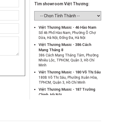
Tìm showroom Việt Thương:
Việt Thương Music - 46 Hào Nam
Số 46 Phố Hào Nam, Phường Ô Chợ
Dừa, Hà Nội, Đống Đa, Hà Nội
Việt Thương Music - 386 Cách
Mạng Tháng 8
386 Cách Mạng Tháng Tám, Phường
Nhiêu Lộc, TPHCM, Quận 3, Hồ Chí
Minh
Việt Thương Music - 180 Võ Thị Sáu
180B Võ Thị Sáu, Phường Xuân Hòa,
TPHCM, Quận 3, Hồ Chí Minh
Việt Thương Music - 187 Trường
Chinh, Hà Nội
Số 187 đường Trường Chinh, Phường
Phương Liệt, Hà Nội, Thanh Xuân , Hà
Nội
Việt Thương Music - Crescent Mall
6F-01 Tầng 6 Trung Tâm Thương Mại
Crescent Mall, 101 Tôn Dật Tiên,