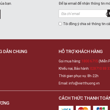
của bạn.
Để lại email để nhận thông tin mớ
Tôi đồng ý chia sẻ thông tin c
G DẪN CHUNG
HỖ TRỢ KHÁCH HÀNG
Gọi mua hàng:
1800 6715
(Miễn P
Khiếu nại, Bảo hành:
028710 88 3
Thời gian phục vụ: 8h-22h
Email: info@vietthuong.vn
CÁCH THỨC THANH TOÁ
ƯƠNG