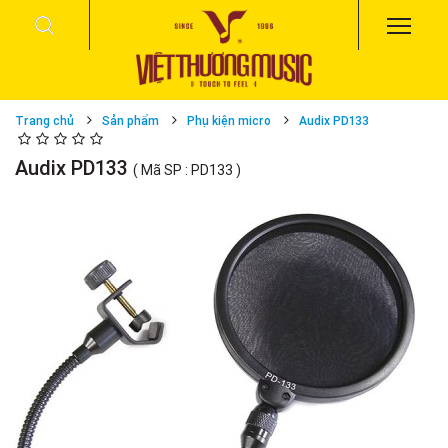
Trang chủ
Sản phẩm
Phụ kiện micro
Audix PD133
Audix PD133
( Mã SP : PD133 )