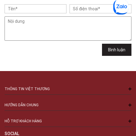
Cầu Giấy, Hà Nội , Cầu Giấy , Hà Nội
Việt Thương Music - 102Q An Dương Vương
102Q Đường An Dương Vương, Phường An Đông, TPHCM, Quận 5, Hồ Chí
Minh
Việt Thương Music - 289 Vành Đai Trong
289 Vành Đai Trong, Phường An Lạc, TPHCM, Quận Bình Tân, Hồ Chí
Minh
Việt Thương Music - 94 Láng Hạ
Bình luận
Số 94 Láng Hạ, Phường Láng, Hà Nội, Đống Đa, Hà Nội
THÔNG TIN VIỆT THƯƠNG
HƯỚNG DẪN CHUNG
HỖ TRỢ KHÁCH HÀNG
SOCIAL