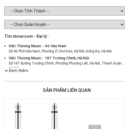
Tìm showroom - Đại lý::
Việt Thương Music - 46 Hào Nam
Số 46 Phố Hào Nam, Phường Ô Chợ Dừa, Hà Nội, Đống Đa, Hà Nội
Việt Thương Music - 187 Trường Chinh, Hà Nội
Số 187 đường Trường Chinh, Phường Phương Liệt, Hà Nội, Thanh Xuân ,
Hà Nội
Xem thêm
Việt Thương Music - 386 Cách Mạng Tháng 8
386 Cách Mạng Tháng Tám, Phường Nhiêu Lộc, TPHCM, Quận 3, Hồ Chí
Minh
SẢN PHẨM LIÊN QUAN
Việt Thương Music - 369 Điện Biên Phủ
369 Điện Biên Phủ, Phường Bàn Cờ, TPHCM, Quận 3, Hồ Chí Minh
Việt Thương Music - 180 Võ Thị Sáu
180B Võ Thị Sáu, Phường Xuân Hòa, TPHCM, Quận 3, Hồ Chí Minh
Việt Thương Music - Crescent Mall
6F-01 Tầng 6 Trung Tâm Thương Mại Crescent Mall, 101 Tôn Dật Tiên,
Phường Tân Mỹ, TPHCM, Quận 7, Hồ Chí Minh