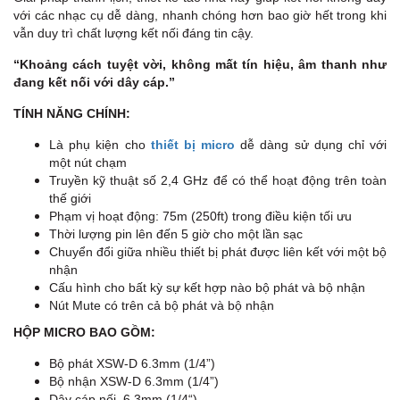
với các nhạc cụ dễ dàng, nhanh chóng hơn bao giờ hết trong khi
vẫn duy trì chất lượng kết nối đáng tin cậy.
“Khoảng cách tuyệt vời, không mất tín hiệu, âm thanh như
đang kết nối với dây cáp.”
TÍNH NĂNG CHÍNH:
Là phụ kiện cho
thiết bị micro
dễ dàng sử dụng chỉ với
một nút chạm
Truyền kỹ thuật số 2,4 GHz để có thể hoạt động trên toàn
thế giới
Phạm vị hoạt động: 75m (250ft) trong điều kiện tối ưu
Thời lượng pin lên đến 5 giờ cho một lần sạc
Chuyển đổi giữa nhiều thiết bị phát được liên kết với một bộ
nhận
Cấu hình cho bất kỳ sự kết hợp nào bộ phát và bộ nhận
Nút Mute có trên cả bộ phát và bộ nhận
HỘP MICRO BAO GỒM:
Bộ phát XSW-D 6.3mm (1/4”)
Bộ nhận XSW-D 6.3mm (1/4”)
Dây cáp nối 6.3mm (1/4“)