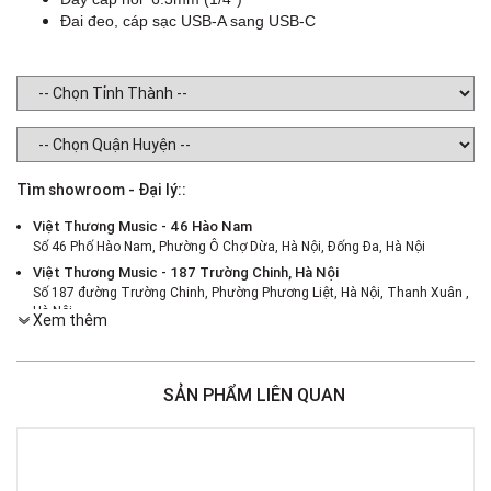
Đai đeo, cáp sạc USB-A sang USB-C
Tìm showroom - Đại lý::
Việt Thương Music - 46 Hào Nam
Số 46 Phố Hào Nam, Phường Ô Chợ Dừa, Hà Nội, Đống Đa, Hà Nội
Việt Thương Music - 187 Trường Chinh, Hà Nội
Số 187 đường Trường Chinh, Phường Phương Liệt, Hà Nội, Thanh Xuân ,
Hà Nội
Xem thêm
Việt Thương Music - 386 Cách Mạng Tháng 8
386 Cách Mạng Tháng Tám, Phường Nhiêu Lộc, TPHCM, Quận 3, Hồ Chí
Minh
SẢN PHẨM LIÊN QUAN
Việt Thương Music - 369 Điện Biên Phủ
369 Điện Biên Phủ, Phường Bàn Cờ, TPHCM, Quận 3, Hồ Chí Minh
Việt Thương Music - 180 Võ Thị Sáu
180B Võ Thị Sáu, Phường Xuân Hòa, TPHCM, Quận 3, Hồ Chí Minh