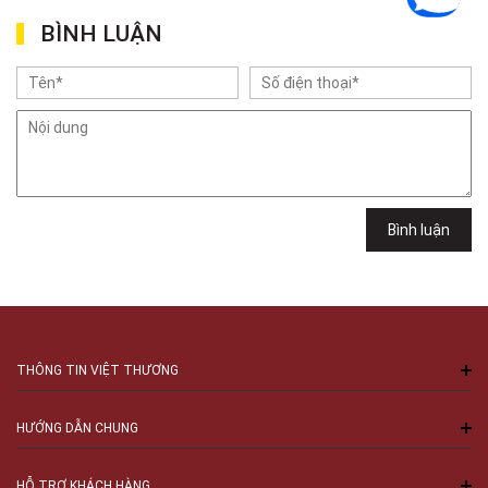
Việt Thương Music - 302 Cầu Giấy
BÌNH LUẬN
Gian hàng G9-10 TTTM Discovery Complex, số 302 Cầu Giấy, Phường
Cầu Giấy, Hà Nội , Cầu Giấy , Hà Nội
Việt Thương Music - 102Q An Dương Vương
102Q Đường An Dương Vương, Phường An Đông, TPHCM, Quận 5, Hồ Chí
Minh
Việt Thương Music - 289 Vành Đai Trong
289 Vành Đai Trong, Phường An Lạc, TPHCM, Quận Bình Tân, Hồ Chí
Minh
Việt Thương Music - 94 Láng Hạ
Bình luận
Số 94 Láng Hạ, Phường Láng, Hà Nội, Đống Đa, Hà Nội
THÔNG TIN VIỆT THƯƠNG
HƯỚNG DẪN CHUNG
HỖ TRỢ KHÁCH HÀNG