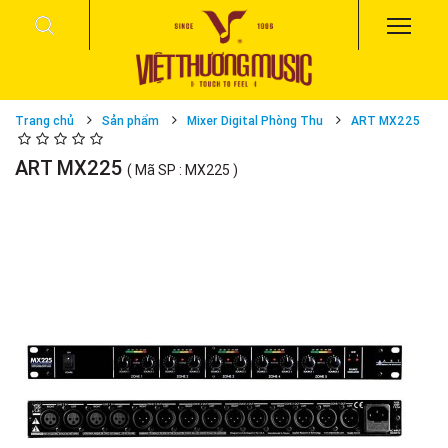
Trang chủ
Sản phẩm
Mixer Digital Phòng Thu
ART MX225
ART MX225
( Mã SP : MX225 )