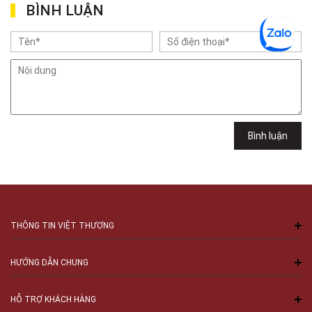
Việt Thương Music - Vincom Lê Văn Việt
BÌNH LUẬN
Lô L3-05C, Tầng 3, Trung Tâm Thương Mại Vincom Plaza, Số 50, Đường
Lê Văn Việt, Phường Tăng Nhơn Phú, TPHCM, Quận 9, Hồ Chí Minh
Việt Thương Music - 302 Cầu Giấy
Gian hàng G9-10 TTTM Discovery Complex, số 302 Cầu Giấy, Phường
Cầu Giấy, Hà Nội , Cầu Giấy , Hà Nội
Việt Thương Music - 289 Vành Đai Trong
289 Vành Đai Trong, Phường An Lạc, TPHCM, Quận Bình Tân, Hồ Chí
Minh
Việt Thương Music - 94 Láng Hạ
Bình luận
Số 94 Láng Hạ, Phường Láng, Hà Nội, Đống Đa, Hà Nội
THÔNG TIN VIỆT THƯƠNG
HƯỚNG DẪN CHUNG
HỖ TRỢ KHÁCH HÀNG