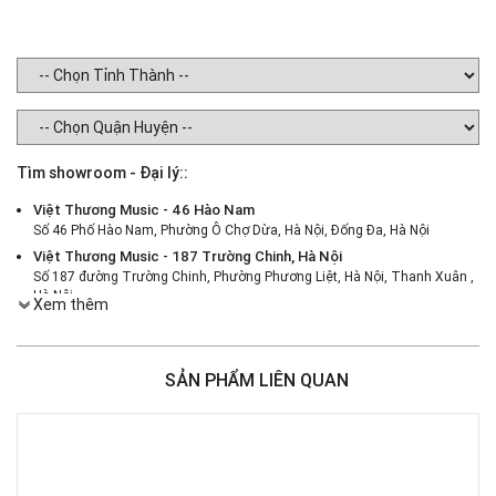
Tìm showroom - Đại lý::
Việt Thương Music - 46 Hào Nam
Số 46 Phố Hào Nam, Phường Ô Chợ Dừa, Hà Nội, Đống Đa, Hà Nội
Việt Thương Music - 187 Trường Chinh, Hà Nội
Số 187 đường Trường Chinh, Phường Phương Liệt, Hà Nội, Thanh Xuân ,
Hà Nội
Xem thêm
Việt Thương Music - 386 Cách Mạng Tháng 8
386 Cách Mạng Tháng Tám, Phường Nhiêu Lộc, TPHCM, Quận 3, Hồ Chí
Minh
SẢN PHẨM LIÊN QUAN
Việt Thương Music - 369 Điện Biên Phủ
369 Điện Biên Phủ, Phường Bàn Cờ, TPHCM, Quận 3, Hồ Chí Minh
Việt Thương Music - 180 Võ Thị Sáu
180B Võ Thị Sáu, Phường Xuân Hòa, TPHCM, Quận 3, Hồ Chí Minh
Việt Thương Music - Crescent Mall