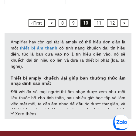
‹ First
<
8
9
10
11
12
>
Amplifier hay còn gọi tắt là amply có thể hiểu đơn giản là
một
thiết bị âm thanh
có tính năng khuếch đại tín hiệu
điện, tức là bạn đưa vào nó 1 tín hiệu điện vào, nó sẽ
khuếch đại tín hiệu đó lên và đưa ra thiết bị phát (loa, tai
nghe).
Thiết bị amply khuếch đại giúp bạn thưởng thức âm
nhạc đỉnh cao nhất
Đối với đa số mọi người thì âm nhạc được xem như một
liều thuốc bổ cho tinh thần, sau nhiều giờ học tập và làm
việc mệt mỏi, ta cần âm nhạc để đầu óc được thư giãn, và
đôi khi âm nhạc lại đóng vai trò tạo cảm hứng cho chính
Xem thêm
công việc của chúng ta, vì thế để thưởng thức âm nhạc
đúng chuẩn, việc đầu tư hệ thống loa nghe nhạc hiện đại
và kèm theo amply khuếch đại là một quyết định đúng đắn.