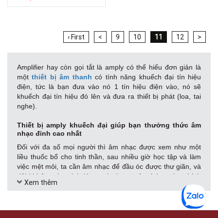
‹ First
<
9
10
11
12
>
Amplifier hay còn gọi tắt là amply có thể hiểu đơn giản là
một
thiết bị âm thanh
có tính năng khuếch đại tín hiệu
điện, tức là bạn đưa vào nó 1 tín hiệu điện vào, nó sẽ
khuếch đại tín hiệu đó lên và đưa ra thiết bị phát (loa, tai
nghe).
Thiết bị amply khuếch đại giúp bạn thưởng thức âm
nhạc đỉnh cao nhất
Đối với đa số mọi người thì âm nhạc được xem như một
liều thuốc bổ cho tinh thần, sau nhiều giờ học tập và làm
việc mệt mỏi, ta cần âm nhạc để đầu óc được thư giãn, và
đôi khi âm nhạc lại đóng vai trò tạo cảm hứng cho chính
Xem thêm
công việc của chúng ta, vì thế để thưởng thức âm nhạc
đúng chuẩn, việc đầu tư hệ thống loa nghe nhạc hiện đại
và kèm theo amply khuếch đại là một quyết định đúng đắn.