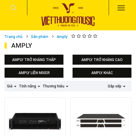
Trang chủ
Sản phẩm
Amply
AMPLY
AMPLY TRỞ KHÁNG THẤP
AMPLY TRỞ KHÁNG CAO
AMPLY LIỀN MIXER
AMPLY KHÁC
Amply DAS
Giá
Tính năng
Thương hiệu
Sắp xếp
Amply Soundking
Amply Inter-M
Amply phóng thanh
Hệ thống PA Inter-M