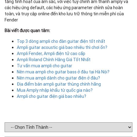
tăng tính hoạt của âm sắc, với việc tuỳ chỉnh âm thanh amply và
các hiệu ứng default, các hiệu ứng parameter chỉnh sửa hoàn
toàn, và truy cập online đến kho lưu trữ thông tin miễn phí của
Fender
Bài viết được quan tâm:
Top 3 dòng ampli cho đàn guitar điện tốt nhất
Ampli guitar acoustic giá bao nhiêu thì chơi ổn?
Ampli Fender, Ampli điện tử cao cấp
Ampli Roland Chính Hãng Giá Tốt Nhất
Tư vấn mua ampli cho guitar
Nên mua ampli cho guitar bass ở đâu tại Hà Nội?
Nên mua ampli dành cho guitar điện ở đâu?
Địa điểm bán ampli guitar thùng chính hãng
Mua Amply nhập khẩu từ quốc gia nào?
Ampli cho guitar điện giá bao nhiêu?