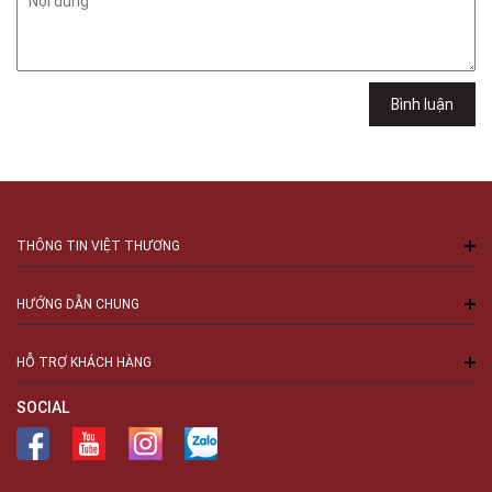
Việt Thương Music - 289 Vành Đai Trong
289 Vành Đai Trong, Phường An Lạc, TPHCM, Quận Bình Tân, Hồ Chí
Minh
Việt Thương Music - 94 Láng Hạ
Bình luận
Số 94 Láng Hạ, Phường Láng, Hà Nội, Đống Đa, Hà Nội
THÔNG TIN VIỆT THƯƠNG
HƯỚNG DẪN CHUNG
HỖ TRỢ KHÁCH HÀNG
SOCIAL