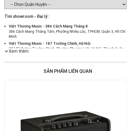
Tìm showroom - Đại lý::
Việt Thương Music - 386 Cách Mạng Tháng 8
386 Cách Mạng Tháng Tám, Phường Nhiêu Lộc, TPHCM, Quận 3, Hồ Chí
Minh
Việt Thương Music - 187 Trường Chinh, Hà Nội
Số 187 đường Trường Chinh, Phường Phương Liệt, Hà Nội, Thanh Xuân ,
Xem thêm
Hà Nội
Việt Thương Music - 46 Hào Nam
Số 46 Phố Hào Nam, Phường Ô Chợ Dừa, Hà Nội, Đống Đa, Hà Nội
SẢN PHẨM LIÊN QUAN
Việt Thương Music - Crescent Mall
6F-01 Tầng 6 Trung Tâm Thương Mại Crescent Mall, 101 Tôn Dật Tiên,
Phường Tân Mỹ, TPHCM, Quận 7, Hồ Chí Minh
Việt Thương Music - 180 Võ Thị Sáu
180B Võ Thị Sáu, Phường Xuân Hòa, TPHCM, Quận 3, Hồ Chí Minh
Việt Thương Music - 369 Điện Biên Phủ
369 Điện Biên Phủ, Phường Bàn Cờ, TPHCM, Quận 3, Hồ Chí Minh
Việt Thương Music - 102Q An Dương Vương
102Q Đường An Dương Vương, Phường An Đông, TPHCM, Quận 5, Hồ Chí
Minh