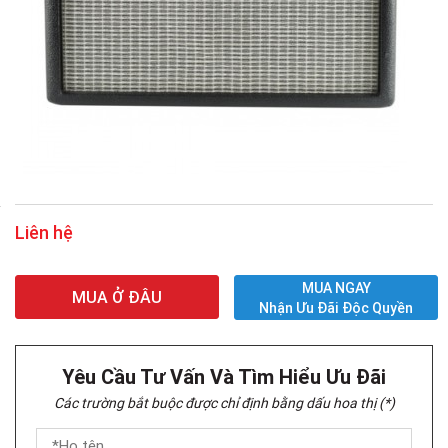
Liên hệ
MUA NGAY
MUA Ở ĐÂU
Nhận Ưu Đãi Độc Quyền
Yêu Cầu Tư Vấn Và Tìm Hiểu Ưu Đãi
Các trường bắt buộc được chỉ định bằng dấu hoa thị (*)