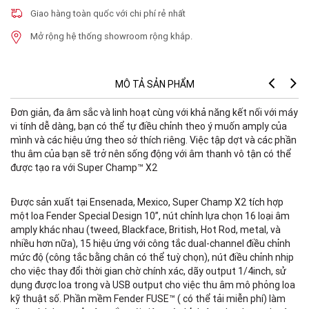
Giao hàng toàn quốc với chi phí rẻ nhất
Mở rộng hệ thống showroom rộng khắp.
MÔ TẢ SẢN PHẨM
Đơn giản, đa âm sắc và linh hoạt cùng với khả năng kết nối với máy
vi tính dễ dàng, bạn có thể tự điều chỉnh theo ý muốn amply của
mình và các hiệu ứng theo sở thích riêng. Việc tập dợt và các phần
thu âm của bạn sẽ trở nên sống động với âm thanh vô tận có thể
được tạo ra với Super Champ™ X2
Được sản xuất tại Ensenada, Mexico, Super Champ X2 tích hợp
một loa Fender Special Design 10”, nút chỉnh lựa chọn 16 loại âm
amply khác nhau (tweed, Blackface, British, Hot Rod, metal, và
nhiều hơn nữa), 15 hiệu ứng với công tắc dual-channel điều chỉnh
mức độ (công tắc bằng chân có thể tuỳ chọn), nút điều chỉnh nhịp
cho việc thay đổi thời gian chờ chính xác, dãy output 1/4inch, sử
dụng được loa trong và USB output cho việc thu âm mô phỏng loa
kỹ thuật số. Phần mềm Fender FUSE™ ( có thể tải miễn phí) làm