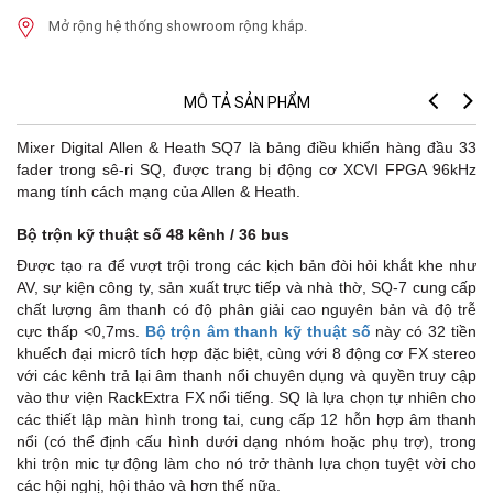
Mở rộng hệ thống showroom rộng khắp.
MÔ TẢ SẢN PHẨM
Mixer Digital Allen & Heath SQ7 là bảng điều khiển hàng đầu 33
fader trong sê-ri SQ, được trang bị động cơ XCVI FPGA 96kHz
mang tính cách mạng của Allen & Heath.
Bộ trộn kỹ thuật số 48 kênh / 36 bus
Được tạo ra để vượt trội trong các kịch bản đòi hỏi khắt khe như
AV, sự kiện công ty, sản xuất trực tiếp và nhà thờ, SQ-7 cung cấp
chất lượng âm thanh có độ phân giải cao nguyên bản và độ trễ
cực thấp <0,7ms.
Bộ trộn âm thanh kỹ thuật số
này có 32 tiền
khuếch đại micrô tích hợp đặc biệt, cùng với 8 động cơ FX stereo
với các kênh trả lại âm thanh nổi chuyên dụng và quyền truy cập
vào thư viện RackExtra FX nổi tiếng. SQ là lựa chọn tự nhiên cho
các thiết lập màn hình trong tai, cung cấp 12 hỗn hợp âm thanh
nổi (có thể định cấu hình dưới dạng nhóm hoặc phụ trợ), trong
khi trộn mic tự động làm cho nó trở thành lựa chọn tuyệt vời cho
các hội nghị, hội thảo và hơn thế nữa.