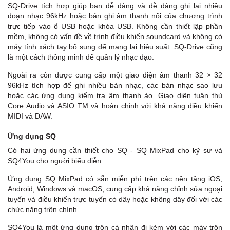
SQ-Drive tích hợp giúp bạn dễ dàng và dễ dàng ghi lại nhiều
đoạn nhạc 96kHz hoặc bản ghi âm thanh nổi của chương trình
trực tiếp vào ổ USB hoặc khóa USB. Không cần thiết lập phần
mềm, không có vấn đề về trình điều khiển soundcard và không có
máy tính xách tay bổ sung để mang lại hiệu suất. SQ-Drive cũng
là một cách thông minh để quản lý nhạc dạo.
Ngoài ra còn được cung cấp một giao diện âm thanh 32 × 32
96kHz tích hợp để ghi nhiều bản nhạc, các bản nhạc sao lưu
hoặc các ứng dụng kiểm tra âm thanh ảo. Giao diện tuân thủ
Core Audio và ASIO TM và hoàn chỉnh với khả năng điều khiển
MIDI và DAW.
Ứng dụng SQ
Có hai ứng dụng cần thiết cho SQ - SQ MixPad cho kỹ sư và
SQ4You cho người biểu diễn.
Ứng dụng SQ MixPad có sẵn miễn phí trên các nền tảng iOS,
Android, Windows và macOS, cung cấp khả năng chỉnh sửa ngoại
tuyến và điều khiển trực tuyến có dây hoặc không dây đối với các
chức năng trộn chính.
SQ4You là một ứng dụng trộn cá nhân đi kèm với các máy trộn