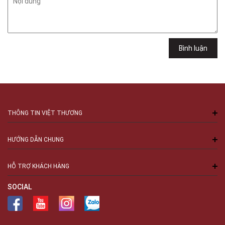
Việt Thương Music - 289 Vành Đai Trong
289 Vành Đai Trong, Phường An Lạc, TPHCM, Quận Bình Tân, Hồ Chí
Minh
Việt Thương Music - 94 Láng Hạ
Bình luận
Số 94 Láng Hạ, Phường Láng, Hà Nội, Đống Đa, Hà Nội
THÔNG TIN VIỆT THƯƠNG
HƯỚNG DẪN CHUNG
HỖ TRỢ KHÁCH HÀNG
SOCIAL