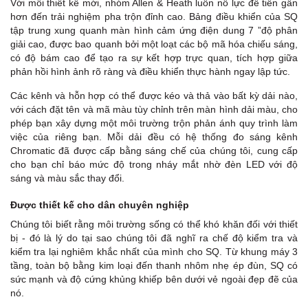
Với mỗi thiết kế mới, nhóm Allen & Heath luôn nỗ lực để tiến gần
hơn đến trải nghiệm pha trộn đỉnh cao. Bảng điều khiển của SQ
tập trung xung quanh màn hình cảm ứng điện dung 7 ”độ phân
giải cao, được bao quanh bởi một loạt các bộ mã hóa chiếu sáng,
có độ bám cao để tạo ra sự kết hợp trực quan, tích hợp giữa
phản hồi hình ảnh rõ ràng và điều khiển thực hành ngay lập tức.
Các kênh và hỗn hợp có thể được kéo và thả vào bất kỳ dải nào,
với cách đặt tên và mã màu tùy chỉnh trên màn hình dải màu, cho
phép bạn xây dựng một môi trường trộn phản ánh quy trình làm
việc của riêng bạn. Mỗi dải đều có hệ thống đo sáng kênh
Chromatic đã được cấp bằng sáng chế của chúng tôi, cung cấp
cho bạn chỉ báo mức độ trong nháy mắt nhờ đèn LED với độ
sáng và màu sắc thay đổi.
Được thiết kế cho dân chuyên nghiệp
Chúng tôi biết rằng môi trường sống có thể khó khăn đối với thiết
bị - đó là lý do tại sao chúng tôi đã nghĩ ra chế độ kiểm tra và
kiểm tra lại nghiêm khắc nhất của mình cho SQ. Từ khung máy 3
tầng, toàn bộ bằng kim loại đến thanh nhôm nhẹ ép đùn, SQ có
sức mạnh và độ cứng khủng khiếp bên dưới vẻ ngoài đẹp đẽ của
nó.