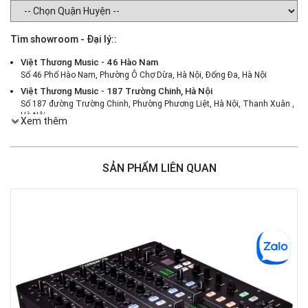
Tìm showroom - Đại lý::
Việt Thương Music - 46 Hào Nam
Số 46 Phố Hào Nam, Phường Ô Chợ Dừa, Hà Nội, Đống Đa, Hà Nội
Việt Thương Music - 187 Trường Chinh, Hà Nội
Số 187 đường Trường Chinh, Phường Phương Liệt, Hà Nội, Thanh Xuân ,
Hà Nội
Xem thêm
Việt Thương Music - 386 Cách Mạng Tháng 8
386 Cách Mạng Tháng Tám, Phường Nhiêu Lộc, TPHCM, Quận 3, Hồ Chí
Minh
SẢN PHẨM LIÊN QUAN
Việt Thương Music - 369 Điện Biên Phủ
369 Điện Biên Phủ, Phường Bàn Cờ, TPHCM, Quận 3, Hồ Chí Minh
Việt Thương Music - 180 Võ Thị Sáu
180B Võ Thị Sáu, Phường Xuân Hòa, TPHCM, Quận 3, Hồ Chí Minh
Việt Thương Music - Crescent Mall
6F-01 Tầng 6 Trung Tâm Thương Mại Crescent Mall, 101 Tôn Dật Tiên,
Phường Tân Mỹ, TPHCM, Quận 7, Hồ Chí Minh
Việt Thương Music - 49E Phan Đăng Lưu
49E Phan Đăng Lưu, Phường Bình Thạnh, TPHCM, Quận Bình Thạnh, Hồ
Chí Minh