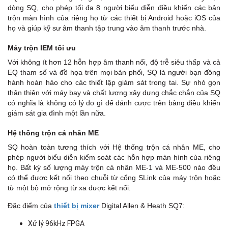
dòng SQ, cho phép tối đa 8 người biểu diễn điều khiển các bản
trộn màn hình của riêng họ từ các thiết bị Android hoặc iOS của
họ và giúp kỹ sư âm thanh tập trung vào âm thanh trước nhà.
Máy trộn IEM tối ưu
Với không ít hơn 12 hỗn hợp âm thanh nổi, độ trễ siêu thấp và cả
EQ tham số và đồ họa trên mọi bản phối, SQ là người bạn đồng
hành hoàn hảo cho các thiết lập giám sát trong tai. Sự nhỏ gọn
thân thiện với máy bay và chất lượng xây dựng chắc chắn của SQ
có nghĩa là không có lý do gì để đánh cược trên bảng điều khiển
giám sát gia đình một lần nữa.
Hệ thống trộn cá nhân ME
SQ hoàn toàn tương thích với Hệ thống trộn cá nhân ME, cho
phép người biểu diễn kiểm soát các hỗn hợp màn hình của riêng
họ. Bất kỳ số lượng máy trộn cá nhân ME-1 và ME-500 nào đều
có thể được kết nối theo chuỗi từ cổng SLink của máy trộn hoặc
từ một bộ mở rộng từ xa được kết nối.
Đặc điểm của
thiết bị mixer
Digital Allen & Heath SQ7:
Xử lý 96kHz FPGA