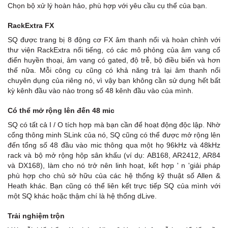
Chọn bộ xử lý hoàn hảo, phù hợp với yêu cầu cụ thể của bạn.
RackExtra FX
SQ được trang bị 8 động cơ FX âm thanh nổi và hoàn chỉnh với
thư viện RackExtra nổi tiếng, có các mô phỏng của âm vang cổ
điển huyền thoại, âm vang có gated, độ trễ, bộ điều biến và hơn
thế nữa. Mỗi công cụ cũng có khả năng trả lại âm thanh nổi
chuyên dụng của riêng nó, vì vậy bạn không cần sử dụng hết bất
kỳ kênh đầu vào nào trong số 48 kênh đầu vào của mình.
Có thể mở rộng lên đến 48 mic
SQ có tất cả I / O tích hợp mà bạn cần để hoạt động độc lập. Nhờ
cổng thông minh SLink của nó, SQ cũng có thể được mở rộng lên
đến tổng số 48 đầu vào mic thông qua một họ 96kHz và 48kHz
rack và bộ mở rộng hộp sân khấu (ví dụ: AB168, AR2412, AR84
và DX168), làm cho nó trở nên linh hoạt, kết hợp ' n 'giải pháp
phù hợp cho chủ sở hữu của các hệ thống kỹ thuật số Allen &
Heath khác. Bạn cũng có thể liên kết trực tiếp SQ của mình với
một SQ khác hoặc thậm chí là hệ thống dLive.
Trải nghiệm trộn