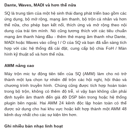
Dante, Waves, MADI và hơn thế nữa
SQ là trung tâm của một hệ sinh thái đang phát triển bao gồm các
ứng dụng, bộ mở rộng, mạng âm thanh, bộ trộn cá nhân và hơn
thế nữa, cho phép bạn kết nối, thích ứng và mở rộng theo nội
dung của trái tim mình. Nó cũng tương thích với các tiêu chuẩn
mạng âm thanh hàng đầu - thêm thẻ mạng âm thanh như Dante,
MADI hoặc Waves vào cổng I / O của SQ và bạn đã sẵn sàng tích
hợp với các hệ thống đã cài đặt, cung cấp bộ chia FoH / Màn
hình kỹ thuật số và hơn thế nữa.
AMM nâng cao
Máy trộn mic tự động tiên tiến của SQ (AMM) làm cho nó trở
thành một lựa chọn tự nhiên để trộn các hội nghị, hội thảo và
chương trình truyền hình. Chúng cũng được tích hợp hoàn toàn
trong bộ trộn, không có thêm độ trễ, vì vậy bạn không cần phải
định tuyến âm thanh đến giá đỡ DSP bên trong hoặc hệ thống
plugin bên ngoài. Hai AMM 24 kênh độc lập hoàn toàn có thể
được sử dụng cho hai khu vực hoặc kết hợp thành một AMM 48
kênh duy nhất cho các sự kiện lớn hơn.
Ghi nhiều bản nhạc linh hoạt