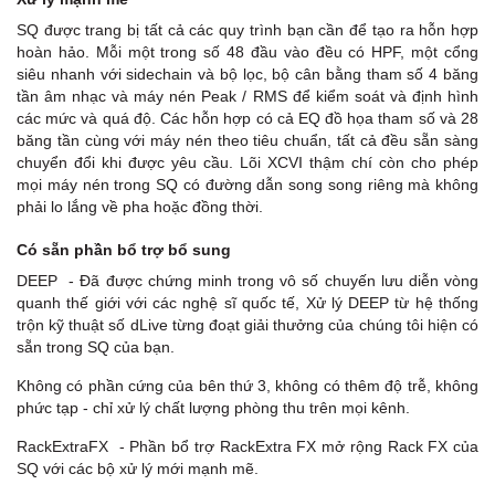
SQ được trang bị tất cả các quy trình bạn cần để tạo ra hỗn hợp
hoàn hảo. Mỗi một trong số 48 đầu vào đều có HPF, một cổng
siêu nhanh với sidechain và bộ lọc, bộ cân bằng tham số 4 băng
tần âm nhạc và máy nén Peak / RMS để kiểm soát và định hình
các mức và quá độ. Các hỗn hợp có cả EQ đồ họa tham số và 28
băng tần cùng với máy nén theo tiêu chuẩn, tất cả đều sẵn sàng
chuyển đổi khi được yêu cầu. Lõi XCVI thậm chí còn cho phép
mọi máy nén trong SQ có đường dẫn song song riêng mà không
phải lo lắng về pha hoặc đồng thời.
Có sẵn phần bổ trợ bổ sung
DEEP - Đã được chứng minh trong vô số chuyến lưu diễn vòng
quanh thế giới với các nghệ sĩ quốc tế, Xử lý DEEP từ hệ thống
trộn kỹ thuật số dLive từng đoạt giải thưởng của chúng tôi hiện có
sẵn trong SQ của bạn.
Không có phần cứng của bên thứ 3, không có thêm độ trễ, không
phức tạp - chỉ xử lý chất lượng phòng thu trên mọi kênh.
RackExtraFX - Phần bổ trợ RackExtra FX mở rộng Rack FX của
SQ với các bộ xử lý mới mạnh mẽ.