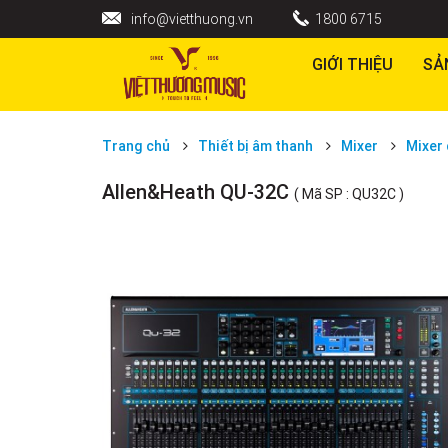
info@vietthuong.vn
1800 6715
GIỚI THIỆU
SẢ
Trang chủ
Thiết bị âm thanh
Mixer
Mixer 
Allen&Heath QU-32C
( Mã SP : QU32C )