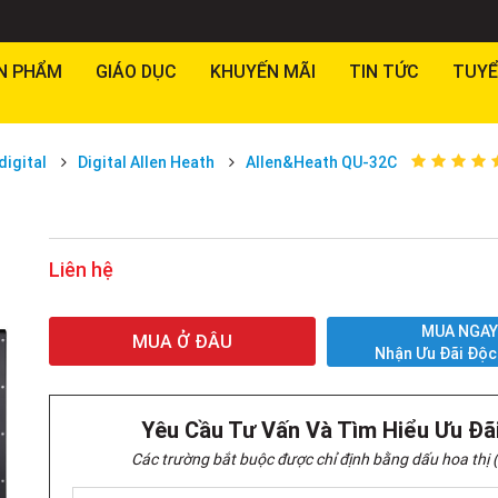
N PHẨM
GIÁO DỤC
KHUYẾN MÃI
TIN TỨC
TUYỂ
digital
Digital Allen Heath
Allen&Heath QU-32C
Liên hệ
MUA NGA
MUA Ở ĐÂU
Nhận Ưu Đãi Độc
Yêu Cầu Tư Vấn Và Tìm Hiểu Ưu Đã
Các trường bắt buộc được chỉ định bằng dấu hoa thị (