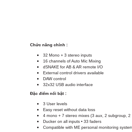
Chức năng chính :
32 Mono + 3 stereo inputs
16 channels of Auto Mic Mixing
dSNAKE for AB & AR remote I/O
External control drivers available
DAW control
32x32 USB audio interface
Đặc điểm nổi bật :
3 User levels
Easy reset without data loss
4 mono + 7 stereo mixes (3 aux, 2 subgroup, 2 
Ducker on all inputs • 33 faders
Compatible with ME personal monitoring syste