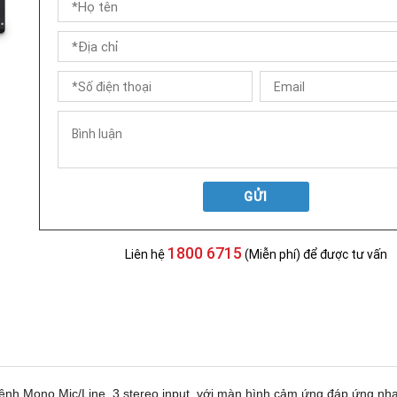
GỬI
1800 6715
Liên hệ
(Miễn phí) để được tư vấn
nh Mono Mic/Line, 3 stereo input, với màn hình cảm ứng đáp ứng n