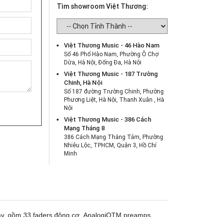
Tìm showroom Việt Thương:
Việt Thương Music - 46 Hào Nam
Số 46 Phố Hào Nam, Phường Ô Chợ
Dừa, Hà Nội, Đống Đa, Hà Nội
Việt Thương Music - 187 Trường
Chinh, Hà Nội
Số 187 đường Trường Chinh, Phường
Phương Liệt, Hà Nội, Thanh Xuân , Hà
Nội
Việt Thương Music - 386 Cách
Mạng Tháng 8
386 Cách Mạng Tháng Tám, Phường
Nhiêu Lộc, TPHCM, Quận 3, Hồ Chí
Minh
Việt Thương Music - 369 Điện Biên
Phủ
369 Điện Biên Phủ, Phường Bàn Cờ,
TPHCM, Quận 3, Hồ Chí Minh
Việt Thương Music - 180 Võ Thị Sáu
180B Võ Thị Sáu, Phường Xuân Hòa,
hạy, gồm 33 faders động cơ AnalogiQTM preamps.