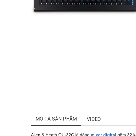
MÔ TẢ SẢN PHẨM
VIDEO
Allen & Heath QU-32C là dòng
mixer digital
gồm 32 kê