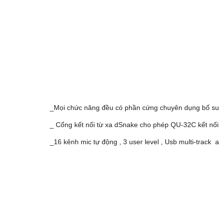
_Mọi chức năng đều có phần cứng chuyên dụng bổ s
_ Cổng kết nối từ xa dSnake cho phép QU-32C kết nối
_16 kênh mic tự động , 3 user level , Usb multi-track