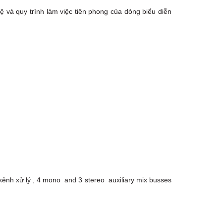
TPHCM, Quận 2, Hồ Chí Minh
 và quy trình làm việc tiên phong của dòng biểu diễn
Việt Thương Music - 357 Cộng Hòa
357 Cộng Hòa, Phường Tân Bình,
TPHCM, Quận Tân Bình, Hồ Chí Minh
Việt Thương Music - 6F Ngô Thời
Nhiệm
6F Ngô Thời Nhiệm, Phường Xuân
Hòa, TPHCM, Quận 3, Hồ Chí Minh
Việt Thương Music - Thanh Khê
344 Nguyễn Văn Linh, Phường Thanh
Khê, Đà Nẵng, Thanh Khê, Đà Nẵng
Việt Thương Music - Vincom Lê Văn
Việt
Lô L3-05C, Tầng 3, Trung Tâm
Thương Mại Vincom Plaza, Số 50,
Đường Lê Văn Việt, Phường Tăng
Nhơn Phú, TPHCM, Quận 9, Hồ Chí
Minh
Việt Thương Music - 302 Cầu Giấy
ênh xử lý , 4 mono and 3 stereo auxiliary mix busses
Gian hàng G9-10 TTTM Discovery
Complex, số 302 Cầu Giấy, Phường
Cầu Giấy, Hà Nội , Cầu Giấy , Hà Nội
Việt Thương Music - 102Q An