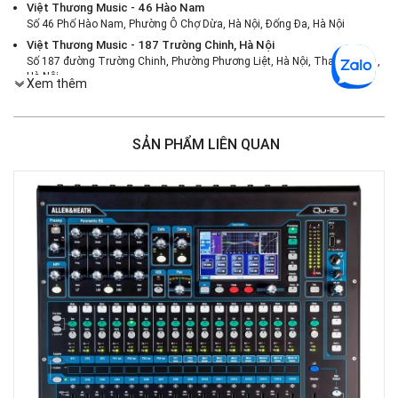
Việt Thương Music - 46 Hào Nam
Số 46 Phố Hào Nam, Phường Ô Chợ Dừa, Hà Nội, Đống Đa, Hà Nội
Việt Thương Music - 187 Trường Chinh, Hà Nội
Số 187 đường Trường Chinh, Phường Phương Liệt, Hà Nội, Thanh Xuân ,
Hà Nội
Xem thêm
Việt Thương Music - 386 Cách Mạng Tháng 8
386 Cách Mạng Tháng Tám, Phường Nhiêu Lộc, TPHCM, Quận 3, Hồ Chí
Minh
SẢN PHẨM LIÊN QUAN
Việt Thương Music - 369 Điện Biên Phủ
369 Điện Biên Phủ, Phường Bàn Cờ, TPHCM, Quận 3, Hồ Chí Minh
Việt Thương Music - 180 Võ Thị Sáu
180B Võ Thị Sáu, Phường Xuân Hòa, TPHCM, Quận 3, Hồ Chí Minh
Việt Thương Music - Crescent Mall
6F-01 Tầng 6 Trung Tâm Thương Mại Crescent Mall, 101 Tôn Dật Tiên,
Phường Tân Mỹ, TPHCM, Quận 7, Hồ Chí Minh
Việt Thương Music - 49E Phan Đăng Lưu
49E Phan Đăng Lưu, Phường Bình Thạnh, TPHCM, Quận Bình Thạnh, Hồ
Chí Minh
Việt Thương Music - Phường Gò Vấp
11 Đường số 3, Khu dân cư Cityland Park Hill, Phường Gò Vấp, TPHCM,
Quận Gò Vấp, Hồ Chí Minh
Việt Thương Music - 442 Lũy Bán Bích
442 Lũy Bán Bích, Phường Tân Phú, TPHCM, Quận Tân Phú, Hồ Chí Minh