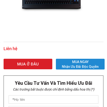
Liên hệ
MUA NGAY
MUA Ở ĐÂU
Nhận Ưu Đãi Độc Quyền
Yêu Cầu Tư Vấn Và Tìm Hiểu Ưu Đãi
Các trường bắt buộc được chỉ định bằng dấu hoa thị (*)