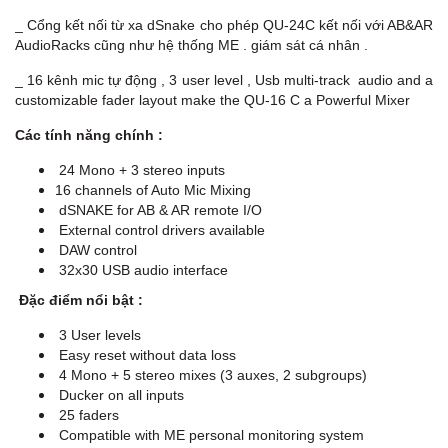
_ Cổng kết nối từ xa dSnake cho phép QU-24C kết nối với AB&AR
AudioRacks cũng như hệ thống ME . giám sát cá nhân .
_ 16 kênh mic tự động , 3 user level , Usb multi-track audio and a
customizable fader layout make the QU-16 C a Powerful Mixer
Các tính năng chính :
24 Mono + 3 stereo inputs
16 channels of Auto Mic Mixing
dSNAKE for AB & AR remote I/O
External control drivers available
DAW control
32x30 USB audio interface
Đặc điểm nổi bật :
3 User levels
Easy reset without data loss
4 Mono + 5 stereo mixes (3 auxes, 2 subgroups)
Ducker on all inputs
25 faders
Compatible with ME personal monitoring system