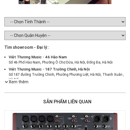
Tìm showroom - Đại lý::
Việt Thương Music - 46 Hào Nam
Số 46 Phố Hào Nam, Phường Ô Chợ Dừa, Hà Nội, Đống Đa, Hà Nội
Việt Thương Music - 187 Trường Chinh, Hà Nội
Số 187 đường Trường Chinh, Phường Phương Liệt, Hà Nội, Thanh Xuân ,
Hà Nội
Xem thêm
Việt Thương Music - 386 Cách Mạng Tháng 8
386 Cách Mạng Tháng Tám, Phường Nhiêu Lộc, TPHCM, Quận 3, Hồ Chí
Minh
SẢN PHẨM LIÊN QUAN
Việt Thương Music - 369 Điện Biên Phủ
369 Điện Biên Phủ, Phường Bàn Cờ, TPHCM, Quận 3, Hồ Chí Minh
Việt Thương Music - 180 Võ Thị Sáu
180B Võ Thị Sáu, Phường Xuân Hòa, TPHCM, Quận 3, Hồ Chí Minh
Việt Thương Music - Crescent Mall