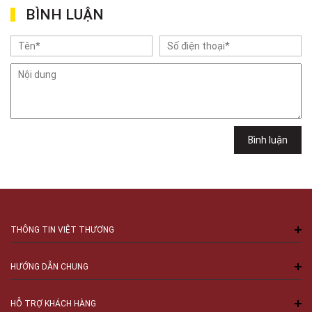
Việt Thương Music - 302 Cầu Giấy
BÌNH LUẬN
Gian hàng G9-10 TTTM Discovery Complex, số 302 Cầu Giấy, Phường
Cầu Giấy, Hà Nội , Cầu Giấy , Hà Nội
Việt Thương Music - 102Q An Dương Vương
102Q Đường An Dương Vương, Phường An Đông, TPHCM, Quận 5, Hồ Chí
Minh
Việt Thương Music - 289 Vành Đai Trong
289 Vành Đai Trong, Phường An Lạc, TPHCM, Quận Bình Tân, Hồ Chí
Minh
Việt Thương Music - 94 Láng Hạ
Bình luận
Số 94 Láng Hạ, Phường Láng, Hà Nội, Đống Đa, Hà Nội
THÔNG TIN VIỆT THƯƠNG
HƯỚNG DẪN CHUNG
HỖ TRỢ KHÁCH HÀNG