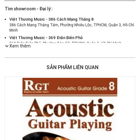
Tìm showroom - Đại lý::
Việt Thương Music - 386 Cách Mạng Tháng 8
386 Cách Mạng Tháng Tám, Phường Nhiêu Lộc, TPHCM, Quận 3, Hồ Chí
Minh
Việt Thương Music - 369 Điện Biên Phủ
369 Điện Biên Phủ, Phường Bàn Cờ, TPHCM, Quận 3, Hồ Chí Minh
Xem thêm
Việt Thương Music - 46 Hào Nam
Số 46 Phố Hào Nam, Phường Ô Chợ Dừa, Hà Nội, Đống Đa, Hà Nội
Việt Thương Music - 187 Trường Chinh, Hà Nội
SẢN PHẨM LIÊN QUAN
Số 187 đường Trường Chinh, Phường Phương Liệt, Hà Nội, Thanh Xuân ,
Hà Nội
Việt Thương Music - 180 Võ Thị Sáu
180B Võ Thị Sáu, Phường Xuân Hòa, TPHCM, Quận 3, Hồ Chí Minh
Việt Thương Music - 102Q An Dương Vương
102Q Đường An Dương Vương, Phường An Đông, TPHCM, Quận 5, Hồ Chí
Minh
Việt Thương Music - 49E Phan Đăng Lưu
49E Phan Đăng Lưu, Phường Bình Thạnh, TPHCM, Quận Bình Thạnh, Hồ
Chí Minh
Việt Thương Music - Crescent Mall
6F-01 Tầng 6 Trung Tâm Thương Mại Crescent Mall, 101 Tôn Dật Tiên,