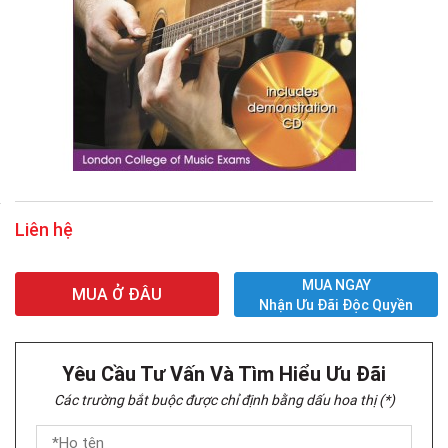
Liên hệ
MUA NGAY
MUA Ở ĐÂU
Nhận Ưu Đãi Độc Quyền
Yêu Cầu Tư Vấn Và Tìm Hiểu Ưu Đãi
Các trường bắt buộc được chỉ định bằng dấu hoa thị (*)