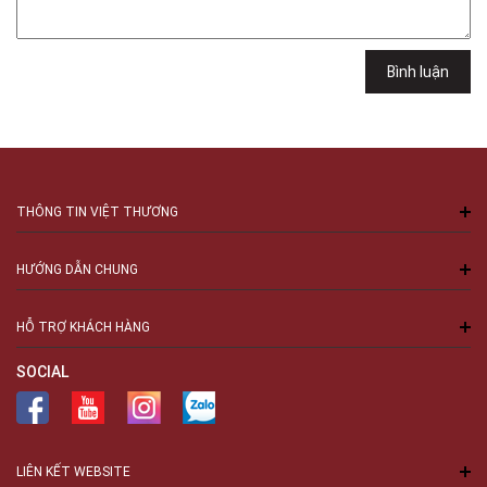
289 Vành Đai Trong, Phường An Lạc, TPHCM, Quận Bình Tân, Hồ Chí
Minh
Việt Thương Music - 94 Láng Hạ
Bình luận
Số 94 Láng Hạ, Phường Láng, Hà Nội, Đống Đa, Hà Nội
THÔNG TIN VIỆT THƯƠNG
HƯỚNG DẪN CHUNG
HỖ TRỢ KHÁCH HÀNG
SOCIAL
LIÊN KẾT WEBSITE