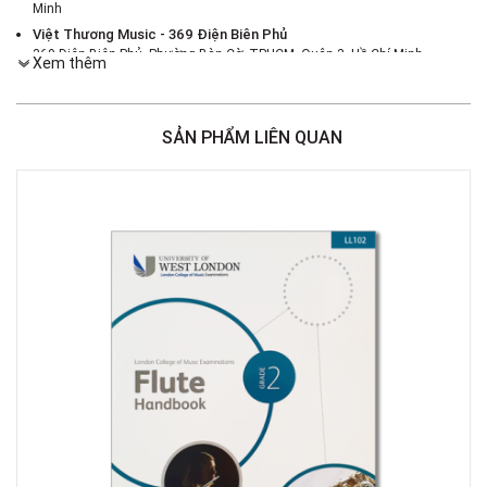
Minh
Việt Thương Music - 369 Điện Biên Phủ
369 Điện Biên Phủ, Phường Bàn Cờ, TPHCM, Quận 3, Hồ Chí Minh
Xem thêm
Việt Thương Music - 46 Hào Nam
Số 46 Phố Hào Nam, Phường Ô Chợ Dừa, Hà Nội, Đống Đa, Hà Nội
Việt Thương Music - 187 Trường Chinh, Hà Nội
SẢN PHẨM LIÊN QUAN
Số 187 đường Trường Chinh, Phường Phương Liệt, Hà Nội, Thanh Xuân ,
Hà Nội
Việt Thương Music - 180 Võ Thị Sáu
180B Võ Thị Sáu, Phường Xuân Hòa, TPHCM, Quận 3, Hồ Chí Minh
Việt Thương Music - 102Q An Dương Vương
102Q Đường An Dương Vương, Phường An Đông, TPHCM, Quận 5, Hồ Chí
Minh
Việt Thương Music - 49E Phan Đăng Lưu
49E Phan Đăng Lưu, Phường Bình Thạnh, TPHCM, Quận Bình Thạnh, Hồ
Chí Minh
Việt Thương Music - Crescent Mall
6F-01 Tầng 6 Trung Tâm Thương Mại Crescent Mall, 101 Tôn Dật Tiên,
Phường Tân Mỹ, TPHCM, Quận 7, Hồ Chí Minh
Việt Thương Music - Phường Gò Vấp
11 Đường số 3, Khu dân cư Cityland Park Hill, Phường Gò Vấp, TPHCM,
Quận Gò Vấp, Hồ Chí Minh