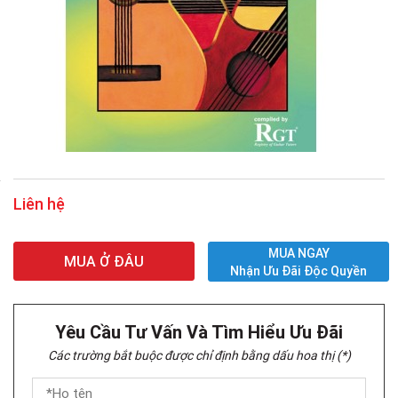
Liên hệ
MUA NGAY
MUA Ở ĐÂU
Nhận Ưu Đãi Độc Quyền
Yêu Cầu Tư Vấn Và Tìm Hiểu Ưu Đãi
Các trường bắt buộc được chỉ định bằng dấu hoa thị (*)