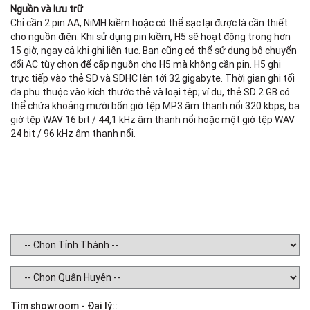
Mu
Nguồn và lưu trữ
m
Chỉ cần 2 pin AA, NiMH kiềm hoặc có thể sạc lại được là cần thiết
cho nguồn điện. Khi sử dụng pin kiềm, H5 sẽ hoạt động trong hơn
A
15 giờ, ngay cả khi ghi liên tục. Bạn cũng có thể sử dụng bộ chuyển
In
đổi AC tùy chọn để cấp nguồn cho H5 mà không cần pin. H5 ghi
op
trực tiếp vào thẻ SD và SDHC lên tới 32 gigabyte. Thời gian ghi tối
S
đa phụ thuộc vào kích thước thẻ và loại tệp; ví dụ, thẻ SD 2 GB có
m
thể chứa khoảng mười bốn giờ tệp MP3 âm thanh nổi 320 kbps, ba
giờ tệp WAV 16 bit / 44,1 kHz âm thanh nổi hoặc một giờ tệp WAV
P
24 bit / 96 kHz âm thanh nổi.
Tìm showroom - Đại lý::