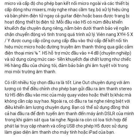
micro và cấp độ cho phép bạn kết nối micro ngoài và các thiết bị
cấp dòng như mixers, máy nghe nhạc cầm tay, bộ xử lý hiệu ứng
và bàn phím điện tử ngay cả guitar điện hoặc bass được trang bị
S
hoạt động thiết bị điện tử. Mỗi đầu vào H5 có núm điều khiển
M
khuếch đại chuyên dụng riêng, nằm bên dưới thanh bảo vệ ngăn
chặn chuyển động vô tình trong quá trình xử lý. Viên nang XYH-5 X
/ Y được cung cấp cũng cung cấp đầu vào thứ cấp để kết nối tín
hiệu mức micro hoặc đường truyền âm thanh thông qua giắc cắm
điện thoại mini ⅛ ". H5 hỗ trợ mức đầu vào +4 dB (chuyên nghiệp)
và sử dụng cùng mức cao- tiền khuyếch đại chất lượng như chiếc
H6 hàng đầu của chúng tôi, đảm bảo bản ghi âm tuyệt vời trong
M
mọi môi trường âm thanh.
M
Có rất nhiều tùy chọn đầu ra là tốt. Line Out chuyên dụng với âm
lượng có thể điều chỉnh cho phép bạn gửi đầu ra âm thanh stereo
U
từ H5 đến đầu vào mic của máy quay video hoặc thiết bị khác mà
M
không cần cáp suy hao. Ngoài ra, có đầu ra tai nghe riêng biệt với
S
điều khiển âm lượng chuyên dụng. Bạn có thể sử dụng đồng thời
Cl
cả hai đầu ra để định tuyến âm thanh đến máy ảnh DSLR của mình
op
trong khi giám sát qua tai nghe. Ngoài ra còn có loa tích hợp để
A
phát lại truy cập nhanh và cổng USB cho phép H5 được sử dụng
In
làm giao diện âm thanh cho máy tính hoặc iPad của bạn.
op