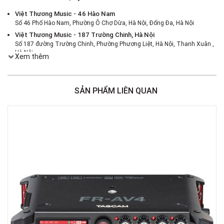
Việt Thương Music - 46 Hào Nam
Số 46 Phố Hào Nam, Phường Ô Chợ Dừa, Hà Nội, Đống Đa, Hà Nội
Việt Thương Music - 187 Trường Chinh, Hà Nội
Số 187 đường Trường Chinh, Phường Phương Liệt, Hà Nội, Thanh Xuân ,
Hà Nội
Xem thêm
Việt Thương Music - 386 Cách Mạng Tháng 8
386 Cách Mạng Tháng Tám, Phường Nhiêu Lộc, TPHCM, Quận 3, Hồ Chí
Minh
SẢN PHẨM LIÊN QUAN
Việt Thương Music - 180 Võ Thị Sáu
180B Võ Thị Sáu, Phường Xuân Hòa, TPHCM, Quận 3, Hồ Chí Minh
Việt Thương Music - 369 Điện Biên Phủ
369 Điện Biên Phủ, Phường Bàn Cờ, TPHCM, Quận 3, Hồ Chí Minh
Việt Thương Music - Crescent Mall
6F-01 Tầng 6 Trung Tâm Thương Mại Crescent Mall, 101 Tôn Dật Tiên,
Phường Tân Mỹ, TPHCM, Quận 7, Hồ Chí Minh
Việt Thương Music - 49E Phan Đăng Lưu
49E Phan Đăng Lưu, Phường Bình Thạnh, TPHCM, Quận Bình Thạnh, Hồ
Chí Minh
Việt Thương Music - 102Q An Dương Vương
102Q Đường An Dương Vương, Phường An Đông, TPHCM, Quận 5, Hồ Chí
Minh