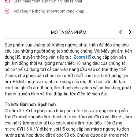
Giao hàng toàn quốc với chi phí rẻ nhất
Mở rộng hệ thống showroom rộng khắp.
MÔ TẢ SẢN PHẨM
Sản phẩm của chúng tôi không ngừng phát triển để đáp ứng nhu
cầu của những người sáng tạo sử dụng chúng. Với Máy ghi âm tiện
G
dụng H5, truyền thống vẫn tiếp tục.
Zoom H5
cung cấp bốn bản
R
ghi âm đồng thời và, giống như chiếc H6 hàng đầu của chúng tôi,
m
nó có thể sử dụng tất cả các viên nang đầu vào có thể thay thế
Di
Zoom, cho phép bạn chọn micro tốt nhất cho mọi tình huống ghi
âm. H5 linh hoạt và mạnh mẽ cung cấp mọi thứ bạn cần để tạo
I
các bản ghi đa âm thanh, âm thanh cho video và podcasting, phát
I
thanh truyền hình và thu thập tin tức điện tử hiện đại.
[
To hơn. Gần hơn. Sạch hơn.
mi
Ghi âm X / Y cho phép bạn bao phủ một khu vực rộng nhưng vẫn
thu được các nguồn âm thanh ở trung tâm với độ rõ và độ nét, làm
cho nó lý tưởng cho tất cả các loại ghi âm trực tiếp. Hộp đựng
micro XYH-5 X / Y đi kèm với H5 cung cấp hai micro ngưng tụ đơn
MI
hướng phù hợp được đặt ở góc 90 độ. Chúng được đặt trong một