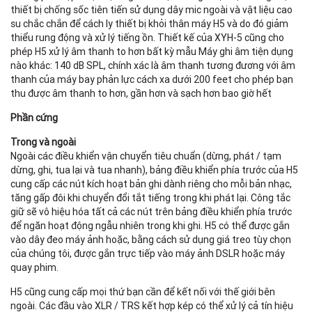
thiết bị chống sốc tiên tiến sử dụng dây mic ngoài và vật liệu cao
su chắc chắn để cách ly thiết bị khỏi thân máy H5 và do đó giảm
thiểu rung động và xử lý tiếng ồn. Thiết kế của XYH-5 cũng cho
phép H5 xử lý âm thanh to hơn bất kỳ mẫu Máy ghi âm tiện dụng
nào khác: 140 dB SPL, chính xác là âm thanh tương đương với âm
thanh của máy bay phản lực cách xa dưới 200 feet cho phép bạn
IN
thu được âm thanh to hơn, gần hơn và sạch hơn bao giờ hết
Phần cứng
Trong và ngoài
Ngoài các điều khiển vận chuyển tiêu chuẩn (dừng, phát / tạm
O
dừng, ghi, tua lại và tua nhanh), bảng điều khiển phía trước của H5
cung cấp các nút kích hoạt bản ghi dành riêng cho mỗi bản nhạc,
LI
tăng gấp đôi khi chuyển đổi tắt tiếng trong khi phát lại. Công tắc
giữ sẽ vô hiệu hóa tất cả các nút trên bảng điều khiển phía trước
để ngăn hoạt động ngẫu nhiên trong khi ghi. H5 có thể được gắn
vào dây đeo máy ảnh hoặc, bằng cách sử dụng giá treo tùy chọn
P
của chúng tôi, được gắn trực tiếp vào máy ảnh DSLR hoặc máy
quay phim.
Bu
sp
H5 cũng cung cấp mọi thứ bạn cần để kết nối với thế giới bên
R
ngoài. Các đầu vào XLR / TRS kết hợp kép có thể xử lý cả tín hiệu