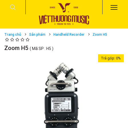
Trang chủ
Sản phẩm
Handheld Recorder
Zoom H5
Zoom H5
( Mã SP : H5 )
Trả góp:
0%