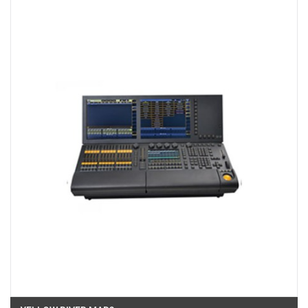
Việt Thương Music - 180 Võ Thị Sáu
180B Võ Thị Sáu, Phường Xuân Hòa, TPHCM, Quận 3, Hồ Chí Minh
Việt Thương Music - Crescent Mall
6F-01 Tầng 6 Trung Tâm Thương Mại Crescent Mall, 101 Tôn Dật Tiên,
Phường Tân Mỹ, TPHCM, Quận 7, Hồ Chí Minh
Việt Thương Music - 49E Phan Đăng Lưu
49E Phan Đăng Lưu, Phường Bình Thạnh, TPHCM, Quận Bình Thạnh, Hồ
Chí Minh
Việt Thương Music - Phường Gò Vấp
11 Đường số 3, Khu dân cư Cityland Park Hill, Phường Gò Vấp, TPHCM,
Quận Gò Vấp, Hồ Chí Minh
Việt Thương Music - 102Q An Dương Vương
102Q Đường An Dương Vương, Phường An Đông, TPHCM, Quận 5, Hồ Chí
Minh
Việt Thương Music - 442 Lũy Bán Bích
442 Lũy Bán Bích, Phường Tân Phú, TPHCM, Quận Tân Phú, Hồ Chí Minh
Việt Thương Music - 12 Quốc Hương
Tầng G, Tòa nhà Thảo Điền Pearl, 12 Quốc Hương, Phường An Khánh,
TPHCM, Quận 2, Hồ Chí Minh
Việt Thương Music - 357 Cộng Hòa
357 Cộng Hòa, Phường Tân Bình, TPHCM, Quận Tân Bình, Hồ Chí Minh
Việt Thương Music - 6F Ngô Thời Nhiệm