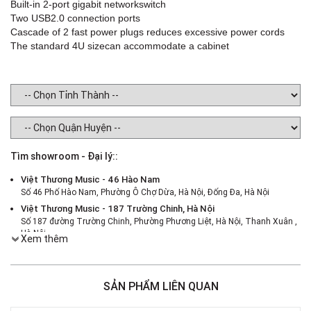
Built-in 2-port gigabit networkswitch
Two USB2.0 connection ports
Cascade of 2 fast power plugs reduces excessive power cords
The standard 4U sizecan accommodate a cabinet
Tìm showroom - Đại lý::
Việt Thương Music - 46 Hào Nam
Số 46 Phố Hào Nam, Phường Ô Chợ Dừa, Hà Nội, Đống Đa, Hà Nội
Việt Thương Music - 187 Trường Chinh, Hà Nội
Số 187 đường Trường Chinh, Phường Phương Liệt, Hà Nội, Thanh Xuân ,
Hà Nội
Xem thêm
Việt Thương Music - 386 Cách Mạng Tháng 8
386 Cách Mạng Tháng Tám, Phường Nhiêu Lộc, TPHCM, Quận 3, Hồ Chí
Minh
SẢN PHẨM LIÊN QUAN
Việt Thương Music - 369 Điện Biên Phủ
369 Điện Biên Phủ, Phường Bàn Cờ, TPHCM, Quận 3, Hồ Chí Minh