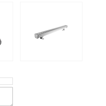
TPHCM, Quận Tân Phú, Hồ Chí Minh
Việt Thương Music - 12 Quốc
Hương
Tầng G, Tòa nhà Thảo Điền Pearl, 12
Quốc Hương, Phường An Khánh,
TPHCM, Quận 2, Hồ Chí Minh
Việt Thương Music - 357 Cộng Hòa
357 Cộng Hòa, Phường Tân Bình,
TPHCM, Quận Tân Bình, Hồ Chí Minh
Việt Thương Music - 6F Ngô Thời
Nhiệm
6F Ngô Thời Nhiệm, Phường Xuân
Hòa, TPHCM, Quận 3, Hồ Chí Minh
Việt Thương Music - Thanh Khê
344 Nguyễn Văn Linh, Phường Thanh
Khê, Đà Nẵng, Thanh Khê, Đà Nẵng
Việt Thương Music - Vincom Lê Văn
Việt
Lô L3-05C, Tầng 3, Trung Tâm
Thương Mại Vincom Plaza, Số 50,
Đường Lê Văn Việt, Phường Tăng
Nhơn Phú, TPHCM, Quận 9, Hồ Chí
Minh