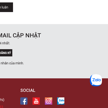
Việt Thương Music - 302 Cầu Giấy
Gian hàng G9-10 TTTM Discovery
h luận
Complex, số 302 Cầu Giấy, Phường
Cầu Giấy, Hà Nội , Cầu Giấy , Hà Nội
Việt Thương Music - 289 Vành Đai
Trong
289 Vành Đai Trong, Phường An Lạc,
TPHCM, Quận Bình Tân, Hồ Chí Minh
MAIL CẬP NHẬT
Việt Thương Music - 94 Láng Hạ
Số 94 Láng Hạ, Phường Láng, Hà Nội,
i nhất.
Đống Đa, Hà Nội
ĐĂNG KÝ
á nhân của mình.
SOCIAL
hí)
33