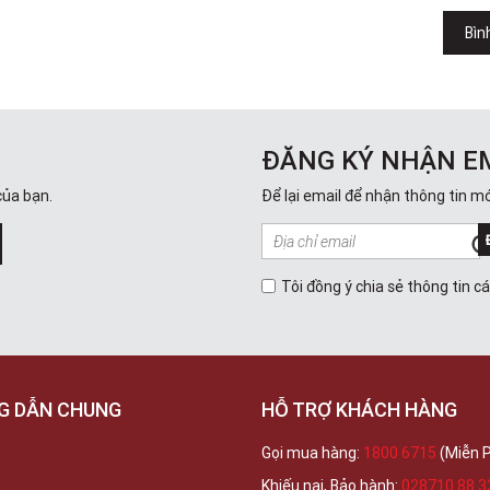
Bìn
ĐĂNG KÝ NHẬN E
của bạn.
Để lại email để nhận thông tin mớ
Tôi đồng ý chia sẻ thông tin c
G DẪN CHUNG
HỖ TRỢ KHÁCH HÀNG
Gọi mua hàng:
1800 6715
(Miễn P
Khiếu nại, Bảo hành:
028710 88 3