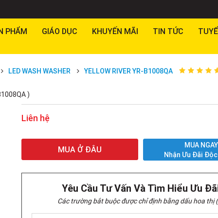
N PHẨM
GIÁO DỤC
KHUYẾN MÃI
TIN TỨC
TUYỂ
LED WASH WASHER
YELLOW RIVER YR-B1008QA
-B1008QA )
Liên hệ
MUA NGA
MUA Ở ĐÂU
Nhận Ưu Đãi Độc
Yêu Cầu Tư Vấn Và Tìm Hiểu Ưu Đã
Các trường bắt buộc được chỉ định bằng dấu hoa thị (