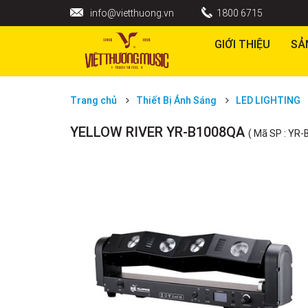
info@vietthuong.vn
1800 6715
GIỚI THIỆU
SẢ
Trang chủ
Thiết Bị Ánh Sáng
LED LIGHTING
YELLOW RIVER YR-B1008QA
( Mã SP : YR