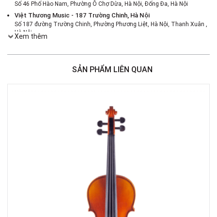
Số 46 Phố Hào Nam, Phường Ô Chợ Dừa, Hà Nội, Đống Đa, Hà Nội
Việt Thương Music - 187 Trường Chinh, Hà Nội
Số 187 đường Trường Chinh, Phường Phương Liệt, Hà Nội, Thanh Xuân ,
Hà Nội
Xem thêm
Việt Thương Music - 386 Cách Mạng Tháng 8
386 Cách Mạng Tháng Tám, Phường Nhiêu Lộc, TPHCM, Quận 3, Hồ Chí
Minh
SẢN PHẨM LIÊN QUAN
Việt Thương Music - 369 Điện Biên Phủ
369 Điện Biên Phủ, Phường Bàn Cờ, TPHCM, Quận 3, Hồ Chí Minh
Việt Thương Music - 180 Võ Thị Sáu
180B Võ Thị Sáu, Phường Xuân Hòa, TPHCM, Quận 3, Hồ Chí Minh
Việt Thương Music - Crescent Mall
6F-01 Tầng 6 Trung Tâm Thương Mại Crescent Mall, 101 Tôn Dật Tiên,
Phường Tân Mỹ, TPHCM, Quận 7, Hồ Chí Minh
Việt Thương Music - 49E Phan Đăng Lưu
49E Phan Đăng Lưu, Phường Bình Thạnh, TPHCM, Quận Bình Thạnh, Hồ
Chí Minh
Việt Thương Music - 357 Cộng Hòa
357 Cộng Hòa, Phường Tân Bình, TPHCM, Quận Tân Bình, Hồ Chí Minh
Việt Thương Music - 6F Ngô Thời Nhiệm
6F Ngô Thời Nhiệm, Phường Xuân Hòa, TPHCM, Quận 3, Hồ Chí Minh
Việt Thương Music - 442 Lũy Bán Bích