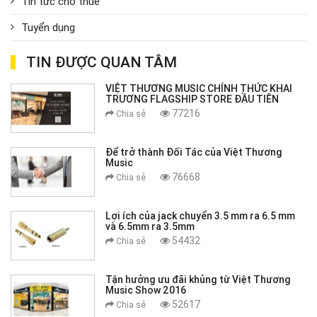
Tin tức cho thuê
Tuyển dụng
TIN ĐƯỢC QUAN TÂM
VIỆT THƯƠNG MUSIC CHÍNH THỨC KHAI
TRƯƠNG FLAGSHIP STORE ĐẦU TIÊN
77216
Chia sẻ
Để trở thành Đối Tác của Việt Thương
Music
76668
Chia sẻ
Lợi ích của jack chuyển 3.5 mm ra 6.5 mm
và 6.5mm ra 3.5mm
54432
Chia sẻ
Tận hưởng ưu đãi khủng từ Việt Thương
Music Show 2016
52617
Chia sẻ