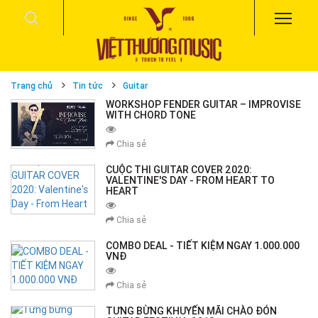
Trang chủ
Tin tức
Guitar
WORKSHOP FENDER GUITAR – IMPROVISE
WITH CHORD TONE
Chia sẻ
CUỘC THI GUITAR COVER 2020:
VALENTINE'S DAY - FROM HEART TO
HEART
Chia sẻ
COMBO DEAL - TIẾT KIỆM NGAY 1.000.000
VNĐ
Chia sẻ
TƯNG BỪNG KHUYẾN MÃI CHÀO ĐÓN