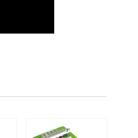
TPHCM, Quận Tân Phú, Hồ Chí Minh
Việt Thương Music - 12 Quốc
Hương
Tầng G, Tòa nhà Thảo Điền Pearl, 12
Quốc Hương, Phường An Khánh,
TPHCM, Quận 2, Hồ Chí Minh
Việt Thương Music - 357 Cộng Hòa
357 Cộng Hòa, Phường Tân Bình,
TPHCM, Quận Tân Bình, Hồ Chí Minh
Việt Thương Music - 6F Ngô Thời
Nhiệm
6F Ngô Thời Nhiệm, Phường Xuân
Hòa, TPHCM, Quận 3, Hồ Chí Minh
Việt Thương Music - Thanh Khê
344 Nguyễn Văn Linh, Phường Thanh
Khê, Đà Nẵng, Thanh Khê, Đà Nẵng
Việt Thương Music - Vincom Lê Văn
Việt
Lô L3-05C, Tầng 3, Trung Tâm
Thương Mại Vincom Plaza, Số 50,
Đường Lê Văn Việt, Phường Tăng
Nhơn Phú, TPHCM, Quận 9, Hồ Chí
Minh