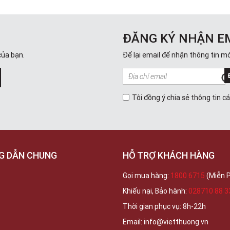
ĐĂNG KÝ NHẬN E
của bạn.
Để lại email để nhận thông tin mớ
Tôi đồng ý chia sẻ thông tin c
G DẪN CHUNG
HỖ TRỢ KHÁCH HÀNG
Gọi mua hàng:
1800 6715
(Miễn P
Khiếu nại, Bảo hành:
028710 88 3
Thời gian phục vụ: 8h-22h
Email: info@vietthuong.vn