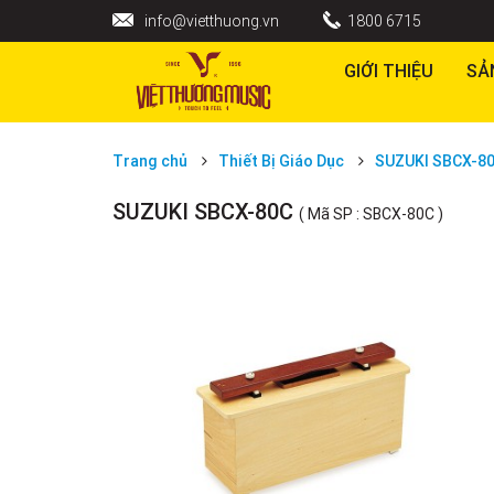
info@vietthuong.vn
1800 6715
GIỚI THIỆU
SẢ
Trang chủ
Thiết Bị Giáo Dục
SUZUKI SBCX-8
SUZUKI SBCX-80C
( Mã SP : SBCX-80C )