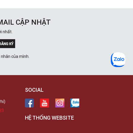
MAIL CẬP NHẬT
i nhất.
ĐĂNG KÝ
á nhân của mình.
SOCIAL
hí)
33
HỆ THỐNG WEBSITE