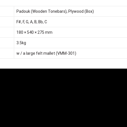
Padouk (Wooden Tonebars), Plywood (Box)
F#, F, G, A, B, Bb, C
180 × 540 × 275 mm
3.5kg
w / a large felt mallet (VMM-301)