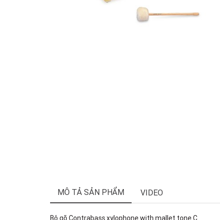
MÔ TẢ SẢN PHẨM
VIDEO
Bộ gõ Contrabass xylophone with mallet tone C