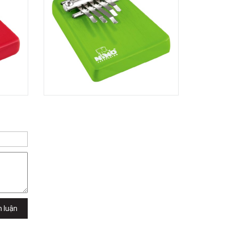
Việt Thương Music - 302 Cầu Giấy
Gian hàng G9-10 TTTM Discovery
Complex, số 302 Cầu Giấy, Phường
Cầu Giấy, Hà Nội , Cầu Giấy , Hà Nội
Việt Thương Music - 289 Vành Đai
Trong
289 Vành Đai Trong, Phường An Lạc,
TPHCM, Quận Bình Tân, Hồ Chí Minh
Việt Thương Music - 94 Láng Hạ
Số 94 Láng Hạ, Phường Láng, Hà Nội,
Đống Đa, Hà Nội
h luận