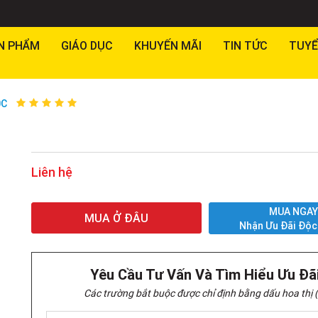
N PHẨM
GIÁO DỤC
KHUYẾN MÃI
TIN TỨC
TUYỂ
0C
Liên hệ
MUA NGA
MUA Ở ĐÂU
Nhận Ưu Đãi Độc
Yêu Cầu Tư Vấn Và Tìm Hiểu Ưu Đã
Các trường bắt buộc được chỉ định bằng dấu hoa thị (