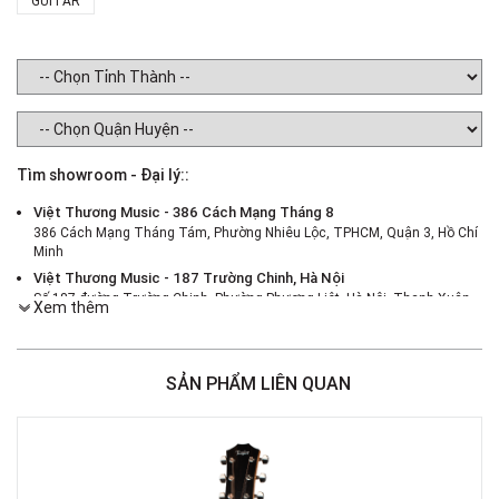
GUITAR
Tìm showroom - Đại lý::
Việt Thương Music - 386 Cách Mạng Tháng 8
386 Cách Mạng Tháng Tám, Phường Nhiêu Lộc, TPHCM, Quận 3, Hồ Chí
Minh
Việt Thương Music - 187 Trường Chinh, Hà Nội
Số 187 đường Trường Chinh, Phường Phương Liệt, Hà Nội, Thanh Xuân ,
Xem thêm
Hà Nội
Việt Thương Music - 46 Hào Nam
Số 46 Phố Hào Nam, Phường Ô Chợ Dừa, Hà Nội, Đống Đa, Hà Nội
SẢN PHẨM LIÊN QUAN
Việt Thương Music - Crescent Mall
6F-01 Tầng 6 Trung Tâm Thương Mại Crescent Mall, 101 Tôn Dật Tiên,
Phường Tân Mỹ, TPHCM, Quận 7, Hồ Chí Minh
Việt Thương Music - 180 Võ Thị Sáu
180B Võ Thị Sáu, Phường Xuân Hòa, TPHCM, Quận 3, Hồ Chí Minh