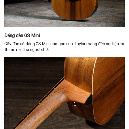
T
Br
Nu
Dáng đàn GS Mini
Tr
Cây đàn có dáng GS Mini nhỏ gọn của Taylor mang đến sự tiện lợi,
thoải mái cho người chơi.
B
El
Ca