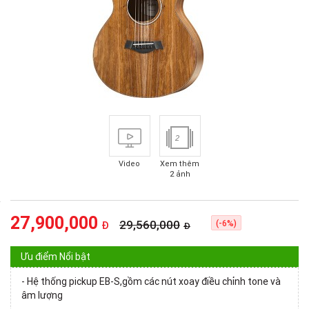
2
Video
Xem thêm
2 ảnh
27,900,000
29,560,000
(-6%)
Đ
Đ
Ưu điểm Nổi bật
- Hệ thống pickup EB-S,gồm các nút xoay điều chỉnh tone và
âm lượng