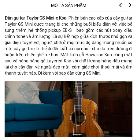
MÔ TẢ SẢN PHẨM
Đàn guitar Taylor GS Mini-e Koa:
Phiên bản cao cấp của cây guitar
B
Taylor GS Mini được trang bị cho những buổi biểu diễn với việc bổ
sung thêm hệ thống pickup EB-S , bao gồm các nút xoay điều
Le
chỉnh tone và âm lượng. Là sự kết hợp giữa kích thước nhỏ gọn và
giai điệu tuyệt vời, người chơi ở mọi mức độ đang mong muốn có
Co
một cây guitar có thể đi đến bất cứ nơi nào - cho dù trên đường đi
hoặc trên chiếc ghế xe bus. Mặt trên gỗ Hawaiian Koa cùng mặt
T
sau và hông bằng gỗ Layered Koa với chất lượng hàng đầu mang
Ba
lại cho cây đàn vẻ ngoài đẹp mắt, cảm giác chơi thoải mái và âm
thanh tuyệt hảo. Đi kèm với bao đàn cứng GS Mini.
Bo
Bi
Fi
Fi
Nu
Sc