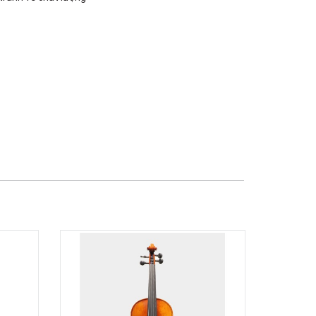
TPHCM, Quận 3, Hồ Chí Minh
Việt Thương Music - Crescent Mall
6F-01 Tầng 6 Trung Tâm Thương Mại
Crescent Mall, 101 Tôn Dật Tiên,
Phường Tân Mỹ, TPHCM, Quận 7, Hồ
Chí Minh
Việt Thương Music - 49E Phan Đăng
Lưu
49E Phan Đăng Lưu, Phường Bình
Thạnh, TPHCM, Quận Bình Thạnh, Hồ
Chí Minh
Việt Thương Music - 357 Cộng Hòa
357 Cộng Hòa, Phường Tân Bình,
TPHCM, Quận Tân Bình, Hồ Chí Minh
Việt Thương Music - 6F Ngô Thời
Nhiệm
6F Ngô Thời Nhiệm, Phường Xuân
Hòa, TPHCM, Quận 3, Hồ Chí Minh
Việt Thương Music - 442 Lũy Bán
Bích
442 Lũy Bán Bích, Phường Tân Phú,
TPHCM, Quận Tân Phú, Hồ Chí Minh
Việt Thương Music - 12 Quốc
Hương