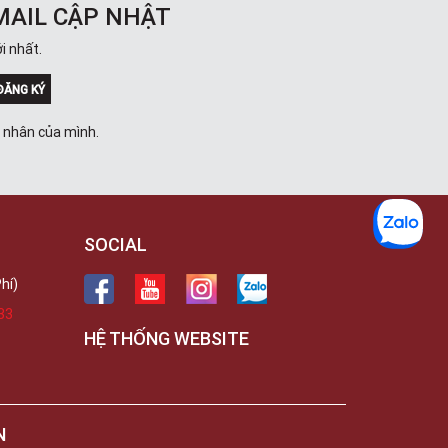
Trong
MAIL CẬP NHẬT
289 Vành Đai Trong, Phường An Lạc,
TPHCM, Quận Bình Tân, Hồ Chí Minh
i nhất.
Việt Thương Music - 102Q An
Dương Vương
ĐĂNG KÝ
102Q Đường An Dương Vương,
Phường An Đông, TPHCM, Quận 5, Hồ
á nhân của mình.
Chí Minh
Việt Thương Music - 94 Láng Hạ
Số 94 Láng Hạ, Phường Láng, Hà Nội,
Đống Đa, Hà Nội
SOCIAL
hí)
33
HỆ THỐNG WEBSITE
N