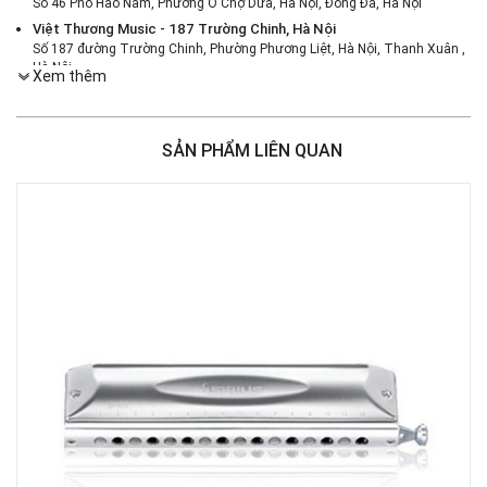
Số 46 Phố Hào Nam, Phường Ô Chợ Dừa, Hà Nội, Đống Đa, Hà Nội
Việt Thương Music - 187 Trường Chinh, Hà Nội
Số 187 đường Trường Chinh, Phường Phương Liệt, Hà Nội, Thanh Xuân ,
Hà Nội
Xem thêm
Việt Thương Music - 386 Cách Mạng Tháng 8
386 Cách Mạng Tháng Tám, Phường Nhiêu Lộc, TPHCM, Quận 3, Hồ Chí
Minh
SẢN PHẨM LIÊN QUAN
Việt Thương Music - 369 Điện Biên Phủ
369 Điện Biên Phủ, Phường Bàn Cờ, TPHCM, Quận 3, Hồ Chí Minh
Việt Thương Music - 180 Võ Thị Sáu
180B Võ Thị Sáu, Phường Xuân Hòa, TPHCM, Quận 3, Hồ Chí Minh
Việt Thương Music - Crescent Mall
6F-01 Tầng 6 Trung Tâm Thương Mại Crescent Mall, 101 Tôn Dật Tiên,
Phường Tân Mỹ, TPHCM, Quận 7, Hồ Chí Minh
Việt Thương Music - 49E Phan Đăng Lưu
49E Phan Đăng Lưu, Phường Bình Thạnh, TPHCM, Quận Bình Thạnh, Hồ
Chí Minh
Việt Thương Music - Phường Gò Vấp
11 Đường số 3, Khu dân cư Cityland Park Hill, Phường Gò Vấp, TPHCM,
Quận Gò Vấp, Hồ Chí Minh
Việt Thương Music - 442 Lũy Bán Bích
442 Lũy Bán Bích, Phường Tân Phú, TPHCM, Quận Tân Phú, Hồ Chí Minh
Việt Thương Music - 12 Quốc Hương