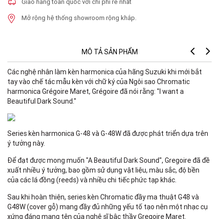
Giao hàng toàn quốc với chi phí rẻ nhất
Mở rộng hệ thống showroom rộng khắp.
MÔ TẢ SẢN PHẨM
Các nghệ nhân làm kèn harmonica của hãng Suzuki khi mới bắt
tay vào chế tác mẫu kèn với chữ ký của Ngôi sao Chromatic
harmonica Grégoire Maret, Grégoire đã nói rằng: "I want a
Beautiful Dark Sound."
Series kèn harmonica G-48 và G-48W đã được phát triển dựa trên
ý tưởng này.
Để đạt được mong muốn "A Beautiful Dark Sound", Gregoire đã đề
xuất nhiều ý tưởng, bao gồm sử dụng vật liệu, màu sắc, độ bền
của các lá đồng (reeds) và nhiều chi tiếc phức tạp khác.
Sau khi hoàn thiện, series kèn Chromatic đầy ma thuật G48 và
G48W (cover gỗ) mang đầy đủ những yếu tố tạo nên một nhạc cụ
xứng đáng mang tên của nghệ sĩ bậc thầy Gregoire Maret.