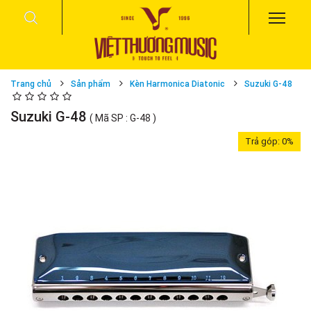
Trang chủ
Sản phẩm
Kèn Harmonica Diatonic
Suzuki G-48
Suzuki G-48
( Mã SP : G-48 )
Trả góp:
0%