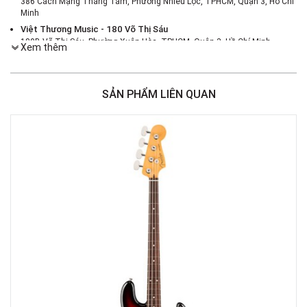
386 Cách Mạng Tháng Tám, Phường Nhiêu Lộc, TPHCM, Quận 3, Hồ Chí
Minh
Việt Thương Music - 180 Võ Thị Sáu
180B Võ Thị Sáu, Phường Xuân Hòa, TPHCM, Quận 3, Hồ Chí Minh
Xem thêm
Việt Thương Music - 46 Hào Nam
Số 46 Phố Hào Nam, Phường Ô Chợ Dừa, Hà Nội, Đống Đa, Hà Nội
Việt Thương Music - 187 Trường Chinh, Hà Nội
SẢN PHẨM LIÊN QUAN
Số 187 đường Trường Chinh, Phường Phương Liệt, Hà Nội, Thanh Xuân ,
Hà Nội
Việt Thương Music - Crescent Mall
6F-01 Tầng 6 Trung Tâm Thương Mại Crescent Mall, 101 Tôn Dật Tiên,
Phường Tân Mỹ, TPHCM, Quận 7, Hồ Chí Minh
Việt Thương Music - 442 Lũy Bán Bích
442 Lũy Bán Bích, Phường Tân Phú, TPHCM, Quận Tân Phú, Hồ Chí Minh
Việt Thương Music - 12 Quốc Hương
Tầng G, Tòa nhà Thảo Điền Pearl, 12 Quốc Hương, Phường An Khánh,
TPHCM, Quận 2, Hồ Chí Minh
Việt Thương Music - Phường Gò Vấp
11 Đường số 3, Khu dân cư Cityland Park Hill, Phường Gò Vấp, TPHCM,
Quận Gò Vấp, Hồ Chí Minh
Việt Thương Music - Thanh Khê
344 Nguyễn Văn Linh, Phường Thanh Khê, Đà Nẵng, Thanh Khê, Đà Nẵng
Việt Thương Music - 369 Điện Biên Phủ