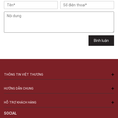
Việt Thương Music - 102Q An Dương Vương
102Q Đường An Dương Vương, Phường An Đông, TPHCM, Quận 5, Hồ Chí
Minh
Việt Thương Music - 289 Vành Đai Trong
289 Vành Đai Trong, Phường An Lạc, TPHCM, Quận Bình Tân, Hồ Chí
Minh
Việt Thương Music - 94 Láng Hạ
Bình luận
Số 94 Láng Hạ, Phường Láng, Hà Nội, Đống Đa, Hà Nội
THÔNG TIN VIỆT THƯƠNG
HƯỚNG DẪN CHUNG
HỖ TRỢ KHÁCH HÀNG
SOCIAL