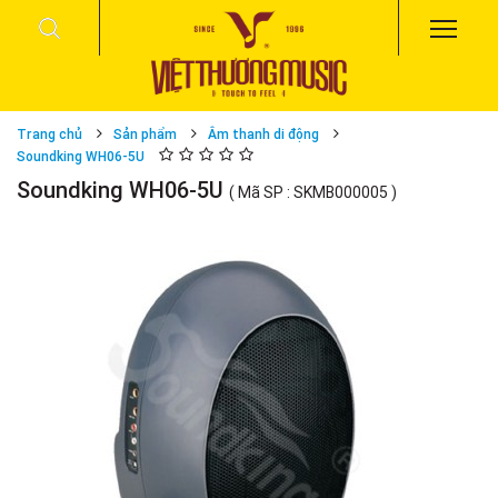
Trang chủ
Sản phẩm
Âm thanh di động
Soundking WH06-5U
Soundking WH06-5U
( Mã SP : SKMB000005 )