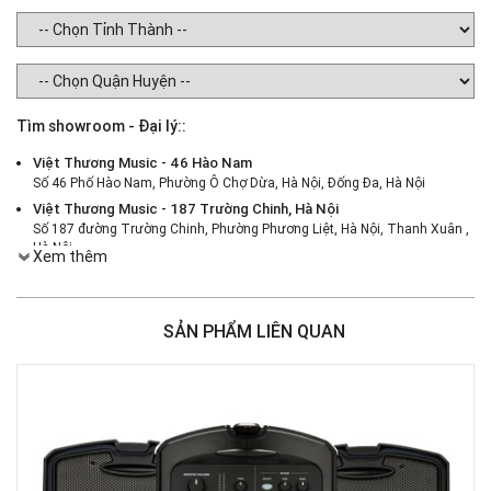
Tìm showroom - Đại lý::
Việt Thương Music - 46 Hào Nam
Số 46 Phố Hào Nam, Phường Ô Chợ Dừa, Hà Nội, Đống Đa, Hà Nội
Việt Thương Music - 187 Trường Chinh, Hà Nội
Số 187 đường Trường Chinh, Phường Phương Liệt, Hà Nội, Thanh Xuân ,
Hà Nội
Xem thêm
Việt Thương Music - 386 Cách Mạng Tháng 8
386 Cách Mạng Tháng Tám, Phường Nhiêu Lộc, TPHCM, Quận 3, Hồ Chí
Minh
SẢN PHẨM LIÊN QUAN
Việt Thương Music - 369 Điện Biên Phủ
369 Điện Biên Phủ, Phường Bàn Cờ, TPHCM, Quận 3, Hồ Chí Minh
Việt Thương Music - 180 Võ Thị Sáu
180B Võ Thị Sáu, Phường Xuân Hòa, TPHCM, Quận 3, Hồ Chí Minh
Việt Thương Music - Crescent Mall
6F-01 Tầng 6 Trung Tâm Thương Mại Crescent Mall, 101 Tôn Dật Tiên,
Phường Tân Mỹ, TPHCM, Quận 7, Hồ Chí Minh