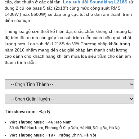
cấp, đạt chuẩn ở các dải tần.
Loa sub đôi Soundking L218S
sử
dụng 2 củ loa bass 5 tấc (2x18") cùng mức công suất RMS
1400W (max 5600W) sẽ đáp ứng cực tốt cho dàn âm thanh trình
diễn của bạn.
Thùng loa gỗ sơn thiết kế hiện đại, chắc chắn không chỉ mang lại
độ bền tối ưu mà còn giúp loa sub trình diễn cách hiệu quả, chất
lượng hơn. Loa sub đôi L218S do Việt Thương nhập khẩu trong
năm 2016 nhằm mang đến các giải pháp âm thanh chất lượng
cao dành cho khách hàng khi tìm mua loa siêu trầm cho dàn âm
thanh trình diễn.
Tìm showroom - Đại lý::
Việt Thương Music - 46 Hào Nam
Số 46 Phố Hào Nam, Phường Ô Chợ Dừa, Hà Nội, Đống Đa, Hà Nội
Việt Thương Music - 187 Trường Chinh, Hà Nội