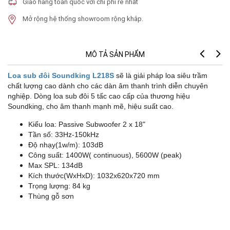
Giao hàng toàn quốc với chi phí rẻ nhất
Mở rộng hệ thống showroom rộng khắp.
MÔ TẢ SẢN PHẨM
Loa sub đôi Soundking L218S
sẽ là giải pháp loa siêu trầm
chất lượng cao dành cho các dàn âm thanh trình diễn chuyên
nghiệp. Dòng loa sub đôi 5 tấc cao cấp của thương hiệu
Soundking, cho âm thanh mạnh mẽ, hiệu suất cao.
Kiểu loa: Passive Subwoofer 2 x 18"
Tần số: 33Hz-150kHz
Độ nhạy(1w/m): 103dB
Công suất: 1400W( continuous), 5600W (peak)
Max SPL: 134dB
Kích thước(WxHxD): 1032x620x720 mm
Trọng lượng: 84 kg
Thùng gỗ sơn