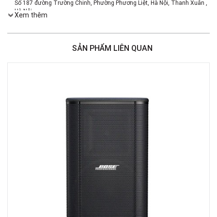
Số 187 đường Trường Chinh, Phường Phương Liệt, Hà Nội, Thanh Xuân ,
Hà Nội
Xem thêm
Việt Thương Music - 386 Cách Mạng Tháng 8
386 Cách Mạng Tháng Tám, Phường Nhiêu Lộc, TPHCM, Quận 3, Hồ Chí
Minh
SẢN PHẨM LIÊN QUAN
Việt Thương Music - 369 Điện Biên Phủ
369 Điện Biên Phủ, Phường Bàn Cờ, TPHCM, Quận 3, Hồ Chí Minh
Việt Thương Music - 180 Võ Thị Sáu
180B Võ Thị Sáu, Phường Xuân Hòa, TPHCM, Quận 3, Hồ Chí Minh
Việt Thương Music - Crescent Mall
6F-01 Tầng 6 Trung Tâm Thương Mại Crescent Mall, 101 Tôn Dật Tiên,
Phường Tân Mỹ, TPHCM, Quận 7, Hồ Chí Minh
Việt Thương Music - 49E Phan Đăng Lưu
49E Phan Đăng Lưu, Phường Bình Thạnh, TPHCM, Quận Bình Thạnh, Hồ
Chí Minh
Việt Thương Music - Phường Gò Vấp
11 Đường số 3, Khu dân cư Cityland Park Hill, Phường Gò Vấp, TPHCM,
Quận Gò Vấp, Hồ Chí Minh
Việt Thương Music - 442 Lũy Bán Bích
442 Lũy Bán Bích, Phường Tân Phú, TPHCM, Quận Tân Phú, Hồ Chí Minh
Việt Thương Music - 12 Quốc Hương
Tầng G, Tòa nhà Thảo Điền Pearl, 12 Quốc Hương, Phường An Khánh,
TPHCM, Quận 2, Hồ Chí Minh