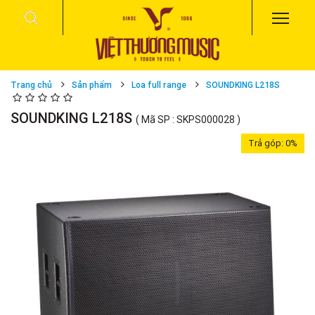
Trang chủ
Sản phẩm
Loa full range
SOUNDKING L218S
SOUNDKING L218S
( Mã SP : SKPS000028 )
Trả góp:
0%